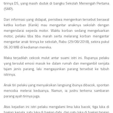
tirinya DS, yang masih duduk di bangku Sekolah Menengah Pertama
(SMP).
Dari informasi yang didapat, peristiwa mengerikan tersebut berawal
ketika korban (Kanik) mau mengantar anaknya sekolah dengan
mengendarai sepeda motor. Waktu korban sedang mengeluarkan
motor, pelaku tiba tiba marah serta melarang korban mengantar
mengantar anak tirinya ke sekolah, Rabu (29/08/2018), sekira pukul
06.30 WIB di kediaman mereka.
Maka terjadilah cekcok mulut antar suami istri ini. Rupanya pelaku
yang tersulut emosi masuk ke dalam rumah dan mengambil senjata
tajam jenis parang, lalu mengayunkan parang tersebut ke tubuh
istrinya.
Anak tiri pelaku yang menyaksikan langsung ibunya dibacok, spontan
mencoba melerai keduanya. Namun, ia justru terkena sambaran
parang ayah tirinya juga.
Atas kejadian ini istri pelaku mengalami lima luka bacok, tiga luka di
bagian kepala, satu luka di bagian dahi, dan satu luka di bagian tangan