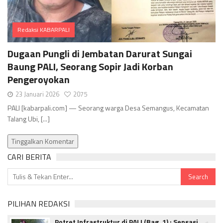
Redaksi KABARPALI
Comments
Dugaan Pungli di Jembatan Darurat Sungai
Baung PALI, Seorang Sopir Jadi Korban
Pengeroyokan
23 Januari 2026
2075
PALI [kabarpali.com] — Seorang warga Desa Semangus, Kecamatan
Talang Ubi, [...]
Tinggalkan Komentar
CARI BERITA
PILIHAN REDAKSI
Potret Infrastruktur di PALI (Bag. 1) : Sensasi