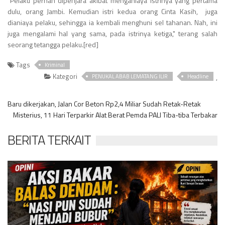
"Pelaku pernah dipenjara akibat menganiaya istrinya yang pertama
dulu, orang Jambi. Kemudian istri kedua orang Cinta Kasih, juga
dianiaya pelaku, sehingga ia kembali menghuni sel tahanan. Nah, ini
juga mengalami hal yang sama, pada istrinya ketiga," terang salah
seorang tetangga pelaku.[red]
Tags
Kriminal
Kategori
,
PENUKAL ABAB LEMATANG ILIR
Headline
Baru dikerjakan, Jalan Cor Beton Rp2,4 Miliar Sudah Retak-Retak
Misterius, 11 Hari Terparkir Alat Berat Pemda PALI Tiba-tiba Terbakar
BERITA TERKAIT