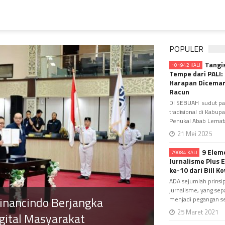
POPULER
Tangi
101942 KALI
Tempe dari PALI:
Harapan Dicemari
Racun
DI SEBUAH sudut pa
tradisional di Kabup
Penukal Abab Lematan
21 Mei 2025
9 Elem
79084 KALI
Jurnalisme Plus 
ke-10 dari Bill K
ADA sejumlah prinsi
jurnalisme, yang sep
PALI Resmi 
 Paris dan Ketum PWI di
menjadi pegangan set
Berprestasi
25 Maret 2021
inaan Wartawan