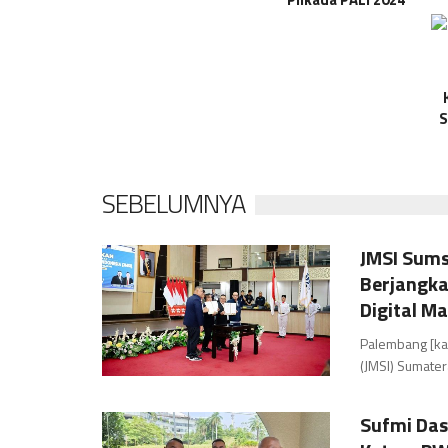
S
SEBELUMNYA
JMSI Sums
Berjangka
Digital M
Palembang [ka
(JMSI) Sumatera
Sufmi Das