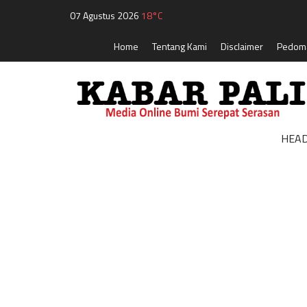
07 Agustus 2026
18°C
Home
Tentang Kami
Disclaimer
Pedoma
HEAD