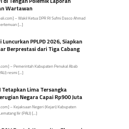
 di Tengah Polemik Laporan
an Wartawan
pali.com] – Wakil Ketua DPR RI Sufmi Dasco Ahmad
ertemuan [...]
i Luncurkan PPLPD 2026, Siapkan
jar Berprestasi dari Tiga Cabang
li.com] – Pemerintah Kabupaten Penukal Abab
ALI) resmi [...]
LI Tetapkan Lima Tersangka
Kerugian Negara Capai Rp900 Juta
i.com] – Kejaksaan Negeri (Kejari) Kabupaten
matang Ilir (PALI) [...]