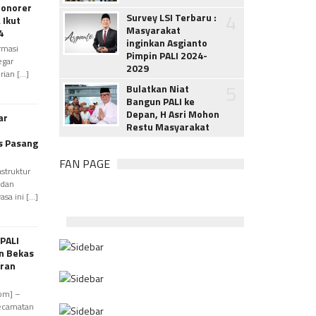
Honorer
4
Survey LSI Terbaru :
 Ikut
Masyarakat
4
inginkan Asgianto
rmasi
Pimpin PALI 2024-
egar
2029
an [...]
5
Bulatkan Niat
Bangun PALI ke
Depan, H Asri Mohon
ar
Restu Masyarakat
s Pasang
FAN PAGE
truktur
 dan
a ini [...]
PALI
n Bekas
uran
com] –
ecamatan