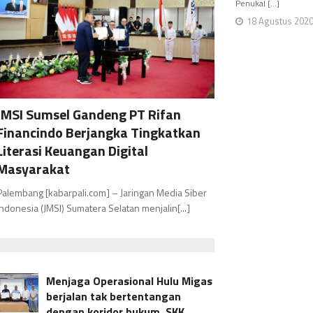
Penukal [...]
18 Agustus 202
JMSI Sumsel Gandeng PT Rifan
Financindo Berjangka Tingkatkan
Literasi Keuangan Digital
Masyarakat
Palembang [kabarpali.com] – Jaringan Media Siber
Indonesia (JMSI) Sumatera Selatan menjalin[...]
Menjaga Operasional Hulu Migas
berjalan tak bertentangan
dengan koridor hukum, SKK