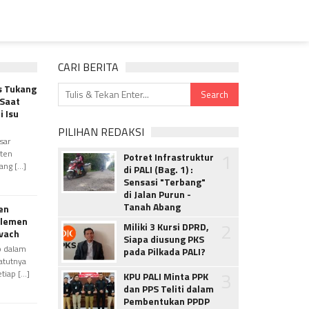
CARI BERITA
s Tukang
 Saat
 Isu
PILIHAN REDAKSI
sar
aten
1
Potret Infrastruktur
g [...]
di PALI (Bag. 1) :
Sensasi "Terbang"
di Jalan Purun -
Tanah Abang
en
Elemen
2
Miliki 3 Kursi DPRD,
ovach
Siapa diusung PKS
p dalam
pada Pilkada PALI?
atutnya
Luncurkan PPLPD 2026, Siapkan Atlet Pelaja
3
iap [...]
KPU PALI Minta PPK
 dari Tiga Cabang Olahraga
dan PPS Teliti dalam
Pembentukan PPDP