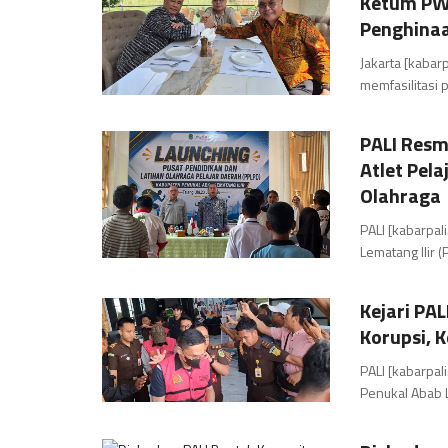
Ketum PWI
Penghina
Jakarta [kabar
memfasilitasi p
PALI Resm
Atlet Pela
Olahraga
PALI [kabarpa
Lematang Ilir (P
Kejari PA
Korupsi, 
PALI [kabarpal
Penukal Abab Le