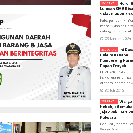
Hore! 
39407 KALI
Lulusan SMA Bisa
Seleksi PPPK 202
Kabarpali.com - Info
menarik dan angin s
datang dari Kementeri
09 Januari 2024
Ini Das
25950 KALI
Hukum Kenapa
Pemborong Haru
Papan Proyek
PEMBANGUNAN infras
fisik di era reformasi
otonomi daerah dewas
30 Juli 2019
Warga 
23558 KALI
Heboh, ditemuka
Jejak Kaki Beruk
Raksasa
Penukal [kabarpali.
Warga Desa Babat K