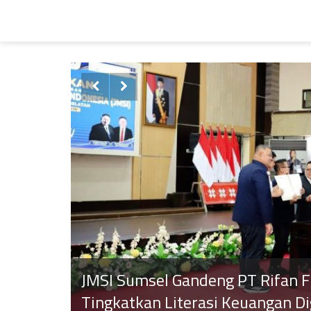


Sufmi Dasco Pertemukan Hotman
Tengah Polemik Laporan Pengh