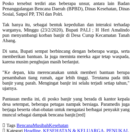
Posko tersebut terdiri atas beberapa unsur, antara lain Badan
Penanggulangan Bencana Daerah (BPBD), Dinas Kesehatan, Dinas
Sosial, Satpol PP, TNI dan Polri.
Tak hanya itu, sebagai bentuk kepedulian dan interaksi terhadap
warganya, Minggu (23/2/2020), Bupati PALI ; H Heri Amalindo
pun menyambangi korban banjir di Desa Curup Kecamatan Tanah
Abang.
Di sana, Bupati sempat berbincang dengan beberapa warga, serta
memberikan bantuan. Ia juga meminta mereka agar tetap waspada,
karena musim penghujan masih berlanjut.
"Ke depan, kita merencanakan untuk memberi bantuan berupa
penambahan tiang rumah, agar lebih tinggi. Terutama pada titik
banjir yang parah. Mengingat banjir ini selalu terjadi setiap tahun,"
ujarnya.
Pantauan media ini, di posko banjir yang berada di kantor kepala
desa setempat, beberapa petugas nampak bersiaga. Paramedis juga
berjaga beserta obat-obatan untuk mengatasi berbagai penyakit yang
muncul sebagai dampak bencana banjir.[red]
Tags
Bencana
Musibah
Kesehatan
Kategori
Headline
,
KESEHATAN & KELUARGA
,
PENUKAL