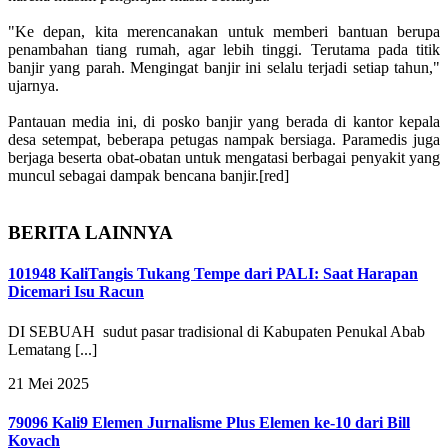
"Ke depan, kita merencanakan untuk memberi bantuan berupa
penambahan tiang rumah, agar lebih tinggi. Terutama pada titik
banjir yang parah. Mengingat banjir ini selalu terjadi setiap tahun,"
ujarnya.
Pantauan media ini, di posko banjir yang berada di kantor kepala
desa setempat, beberapa petugas nampak bersiaga. Paramedis juga
berjaga beserta obat-obatan untuk mengatasi berbagai penyakit yang
muncul sebagai dampak bencana banjir.[red]
BERITA LAINNYA
101948 Kali
Tangis Tukang Tempe dari PALI: Saat Harapan
Dicemari Isu Racun
DI SEBUAH sudut pasar tradisional di Kabupaten Penukal Abab
Lematang [...]
21 Mei 2025
79096 Kali
9 Elemen Jurnalisme Plus Elemen ke-10 dari Bill
Kovach