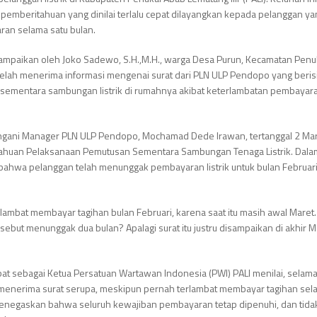
 pemberitahuan yang dinilai terlalu cepat dilayangkan kepada pelanggan ya
an selama satu bulan.
ampaikan oleh Joko Sadewo, S.H.,M.H., warga Desa Purun, Kecamatan Penuk
telah menerima informasi mengenai surat dari PLN ULP Pendopo yang beris
ementara sambungan listrik di rumahnya akibat keterlambatan pembayar
angani Manager PLN ULP Pendopo, Mochamad Dede Irawan, tertanggal 2 Ma
ahuan Pelaksanaan Pemutusan Sementara Sambungan Tenaga Listrik
. Dala
bahwa pelanggan telah menunggak pembayaran listrik untuk bulan Februar
erlambat membayar tagihan bulan Februari, karena saat itu masih awal Maret.
ebut menunggak dua bulan? Apalagi surat itu justru disampaikan di akhir Ma
bat sebagai Ketua Persatuan Wartawan Indonesia (PWI) PALI menilai, selama
h menerima surat serupa, meskipun pernah terlambat membayar tagihan se
menegaskan bahwa seluruh kewajiban pembayaran tetap dipenuhi, dan tida