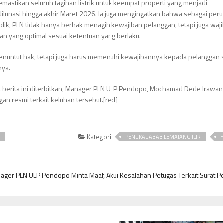
emastikan seluruh tagihan listrik untuk keempat properti yang menjadi
dilunasi hingga akhir Maret 2026. Ia juga mengingatkan bahwa sebagai per
lik, PLN tidak hanya berhak menagih kewajiban pelanggan, tetapi juga waj
n yang optimal sesuai ketentuan yang berlaku.
enuntut hak, tetapi juga harus memenuhi kewajibannya kepada pelanggan 
nya.
a berita ini diterbitkan, Manager PLN ULP Pendopo, Mochamad Dede Irawan
n resmi terkait keluhan tersebut.[red]
Kategori
I
PENUKAL ABAB LEMATANG ILIR
H
ager PLN ULP Pendopo Minta Maaf, Akui Kesalahan Petugas Terkait Surat 