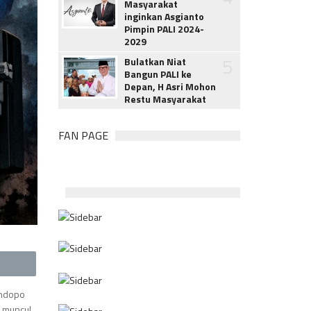
Masyarakat
inginkan Asgianto
Pimpin PALI 2024-
2029
5
Bulatkan Niat
Bangun PALI ke
Depan, H Asri Mohon
Restu Masyarakat
FAN PAGE
endopo
i muncul