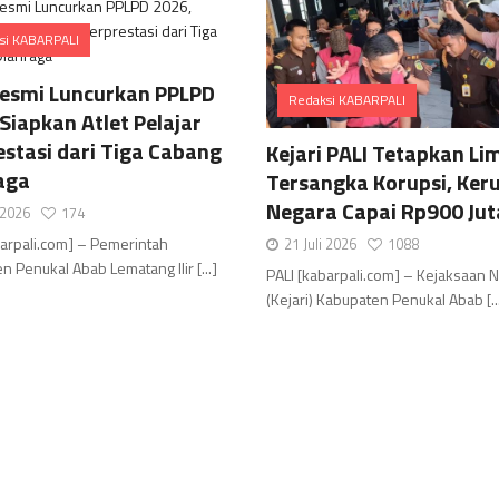
si KABARPALI
Comments
Resmi Luncurkan PPLPD
Redaksi KABARPALI
Siapkan Atlet Pelajar
Comments
estasi dari Tiga Cabang
Kejari PALI Tetapkan Li
aga
Tersangka Korupsi, Ker
Negara Capai Rp900 Jut
i 2026
174
barpali.com] – Pemerintah
21 Juli 2026
1088
 Penukal Abab Lematang Ilir [...]
PALI [kabarpali.com] – Kejaksaan 
(Kejari) Kabupaten Penukal Abab [..