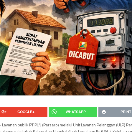
GOOGLE+
WHATSAPP
PRINT
 ~ Layanan publik PT PLN (Persero) melalui Unit Layanan Pelanggan (ULP) P
elanggan listrik di Kabupaten Penukal Abab Lematang Ilir (PALI). Keluhan in