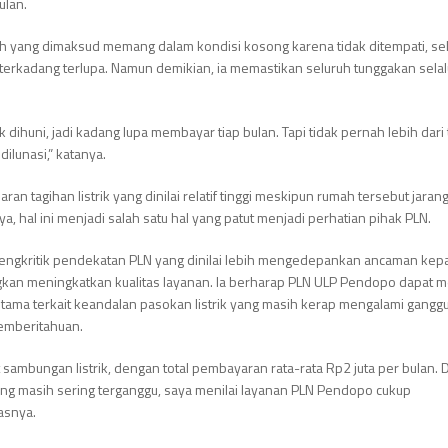
ulan.
ah yang dimaksud memang dalam kondisi kosong karena tidak ditempati, s
erkadang terlupa. Namun demikian, ia memastikan seluruh tunggakan sela
 dihuni, jadi kadang lupa membayar tiap bulan. Tapi tidak pernah lebih dari 
dilunasi,” katanya.
aran tagihan listrik yang dinilai relatif tinggi meskipun rumah tersebut jaran
, hal ini menjadi salah satu hal yang patut menjadi perhatian pihak PLN.
a mengkritik pendekatan PLN yang dinilai lebih mengedepankan ancaman kep
gkan meningkatkan kualitas layanan. Ia berharap PLN ULP Pendopo dapat 
erutama terkait keandalan pasokan listrik yang masih kerap mengalami gangg
mberitahuan.
 sambungan listrik, dengan total pembayaran rata-rata Rp2 juta per bulan.
ng masih sering terganggu, saya menilai layanan PLN Pendopo cukup
asnya.