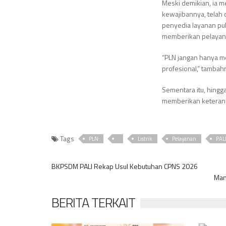
Meski demikian, ia m
kewajibannya, telah 
penyedia layanan pub
memberikan pelayana
“PLN jangan hanya m
profesional,” tambah
Sementara itu, hingg
memberikan keteranga
Tags
PLN
Listrik
Pelayanan
PAL
BKPSDM PALI Rekap Usul Kebutuhan CPNS 2026
Man
BERITA TERKAIT