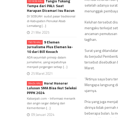
Tangis Tukang
101939 KALI
setelah adanya surat
Tempe dari PALI: Saat
Harapan Dicemari Isu Racun
menunggak pembayar
DI SEBUAH sudut pasar tradisional
di Kabupaten Penukal Abab
Keluhan tersebut dis
Lematang [...]
mengaku terkejut se
21 Mei 2025
ancaman pemutusan s
tagihan.
9 Elemen
79078 KALI
Jurnalisme Plus Elemen ke-
Surat yang ditandat
10 dari Bill Kovach
itu berjudul
Pemberit
ADA sejumlah prinsip dalam
tersebut disebutkan 
jurnalisme, yang sepatutnya
menjadi pegangan setiap [...]
Maret.
25 Maret 2021
“Artinya saya baru t
Hore! Honorer
39404 KALI
Mengapa langsung dis
Lulusan SMA Bisa Ikut Seleksi
ujarnya.
PPPK 2024
Kabarpali.com - Informasi menarik
Pria yang juga menja
dan angin segar datang dari
dirinya tidak perna
Kementerian [...]
beberapa bulan. Ia 
09 Januari 2024