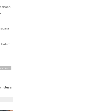
usahaan
ib
secara
, belum
,
eadline
Pemutusan