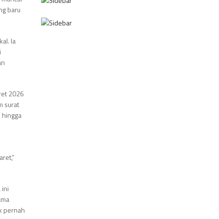
ng baru
al. Ia
i
an
ret 2026
m surat
i hingga
ret,”
 ini
lama
k pernah