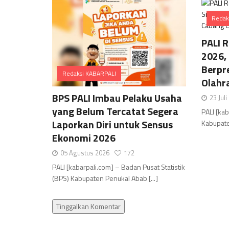
Redak
PALI 
2026, 
Berpr
Redaksi KABARPALI
Olahr
Comments
BPS PALI Imbau Pelaku Usaha
23 Jul
yang Belum Tercatat Segera
PALI [ka
Laporkan Diri untuk Sensus
Kabupaten
Ekonomi 2026
05 Agustus 2026
172
PALI [kabarpali.com] – Badan Pusat Statistik
(BPS) Kabupaten Penukal Abab [...]
Tinggalkan Komentar