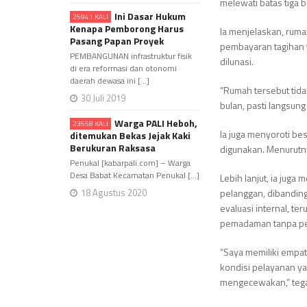
melewati batas tiga b
Ini Dasar Hukum
25941 KALI
Kenapa Pemborong Harus
Ia menjelaskan, rum
Pasang Papan Proyek
pembayaran tagihan t
PEMBANGUNAN infrastruktur fisik
dilunasi.
di era reformasi dan otonomi
daerah dewasa ini [...]
“Rumah tersebut tidak
30 Juli 2019
bulan, pasti langsung 
Warga PALI Heboh,
23558 KALI
Ia juga menyoroti bes
ditemukan Bekas Jejak Kaki
Berukuran Raksasa
digunakan. Menurutnya
Penukal [kabarpali.com] – Warga
Desa Babat Kecamatan Penukal [...]
Lebih lanjut, ia jug
18 Agustus 2020
pelanggan, dibandin
evaluasi internal, t
pemadaman tanpa pe
“Saya memiliki empat
kondisi pelayanan ya
mengecewakan,” teg