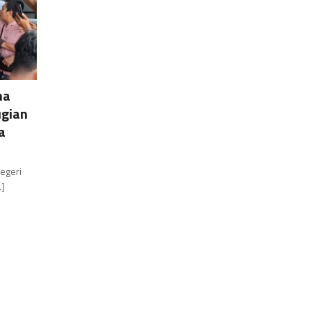
ma
ugian
a
Negeri
.]