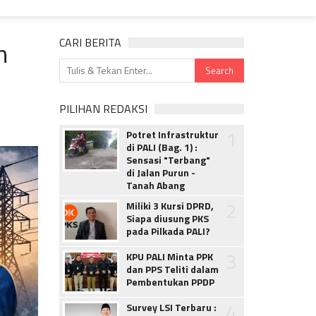
n
CARI BERITA
PILIHAN REDAKSI
1
Potret Infrastruktur
di PALI (Bag. 1) :
Sensasi "Terbang"
di Jalan Purun -
Tanah Abang
2
Miliki 3 Kursi DPRD,
Siapa diusung PKS
pada Pilkada PALI?
3
KPU PALI Minta PPK
dan PPS Teliti dalam
Pembentukan PPDP
4
Survey LSI Terbaru :