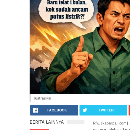
Ilustrasi/ai
FACEBOOK
TWITTER
BERITA LAINNYA
PALI [kabarpali.com]
menuai keluhan dari p