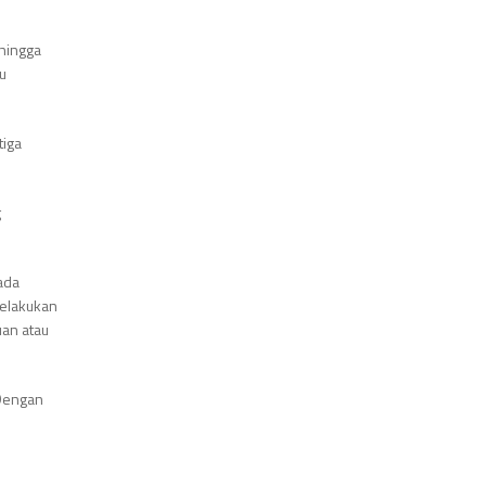
ehingga
lu
tiga
g
ada
melakukan
uan atau
 Dengan