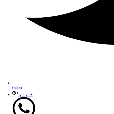
twitter
google+