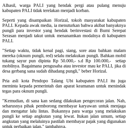
Alhasil, warga PALI yang hendak pergi atau pulang menuju
kabupaten PALI tidak terelakan menjadi korban.
Seperti yang disampaikan Horizal, tokoh masyarakat kabupaten
PALI. Kepada awak media, ia menuturkan bahwa akibat banyaknya
pungli para investor yang hendak berinvestasi di Bumi Serepat
Serasan menjadi takut untuk menanamkan modalnya di kabupaten
PALI.
"Setiap waktu, tidak kenal pagi, siang, sore atau bahkan malam
mereka (oknum pungli, red) selalu melakukan pungli. Bahkan mobil
tukang sayur pun dipinta Rp 50.000,- s.d Rp 100.000,- setiap
mobilnya. Bagaimana pengusaha atau investor mau ke PALI, jika di
desa gerbang sana sudah dihadang pungli," beber Horizal.
Pria asli kota Pendopo Talang Ubi kabupaten PALI itu juga
meminta kepada pemerintah dan aparat keamanan untuk menindak
tegas para oknum pungli.
"Kemudian, di sana kan sedang dilakukan pengecoran jalan. Nah,
seharusnya pihak pemborong membayar karyawan untuk menjaga
dan mengatur lalu lintas. Bukannya para warga yang melakukan
pungli ke setiap angkutan yang lewat. Itukan jalan umum, setiap
angkutan yang melaluinya pastilah membayar pajak yang digunakan
untuk perbaikan jalan," tambahnya.