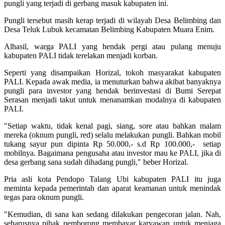
pungli yang terjadi di gerbang masuk kabupaten ini.
Pungli tersebut masih kerap terjadi di wilayah Desa Belimbing dan
Desa Teluk Lubuk kecamatan Belimbing Kabupaten Muara Enim.
Alhasil, warga PALI yang hendak pergi atau pulang menuju
kabupaten PALI tidak terelakan menjadi korban.
Seperti yang disampaikan Horizal, tokoh masyarakat kabupaten
PALI. Kepada awak media, ia menuturkan bahwa akibat banyaknya
pungli para investor yang hendak berinvestasi di Bumi Serepat
Serasan menjadi takut untuk menanamkan modalnya di kabupaten
PALI.
"Setiap waktu, tidak kenal pagi, siang, sore atau bahkan malam
mereka (oknum pungli, red) selalu melakukan pungli. Bahkan mobil
tukang sayur pun dipinta Rp 50.000,- s.d Rp 100.000,- setiap
mobilnya. Bagaimana pengusaha atau investor mau ke PALI, jika di
desa gerbang sana sudah dihadang pungli," beber Horizal.
Pria asli kota Pendopo Talang Ubi kabupaten PALI itu juga
meminta kepada pemerintah dan aparat keamanan untuk menindak
tegas para oknum pungli.
"Kemudian, di sana kan sedang dilakukan pengecoran jalan. Nah,
seharusnya pihak pemborong membayar karyawan untuk menjaga