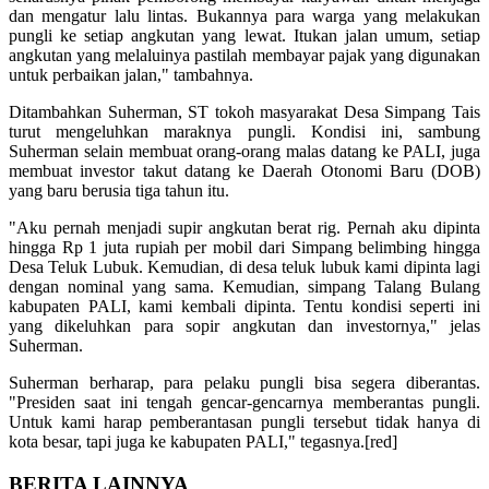
dan mengatur lalu lintas. Bukannya para warga yang melakukan
pungli ke setiap angkutan yang lewat. Itukan jalan umum, setiap
angkutan yang melaluinya pastilah membayar pajak yang digunakan
untuk perbaikan jalan," tambahnya.
Ditambahkan Suherman, ST tokoh masyarakat Desa Simpang Tais
turut mengeluhkan maraknya pungli. Kondisi ini, sambung
Suherman selain membuat orang-orang malas datang ke PALI, juga
membuat investor takut datang ke Daerah Otonomi Baru (DOB)
yang baru berusia tiga tahun itu.
"Aku pernah menjadi supir angkutan berat rig. Pernah aku dipinta
hingga Rp 1 juta rupiah per mobil dari Simpang belimbing hingga
Desa Teluk Lubuk. Kemudian, di desa teluk lubuk kami dipinta lagi
dengan nominal yang sama. Kemudian, simpang Talang Bulang
kabupaten PALI, kami kembali dipinta. Tentu kondisi seperti ini
yang dikeluhkan para sopir angkutan dan investornya," jelas
Suherman.
Suherman berharap, para pelaku pungli bisa segera diberantas.
"Presiden saat ini tengah gencar-gencarnya memberantas pungli.
Untuk kami harap pemberantasan pungli tersebut tidak hanya di
kota besar, tapi juga ke kabupaten PALI," tegasnya.[red]‎
BERITA LAINNYA