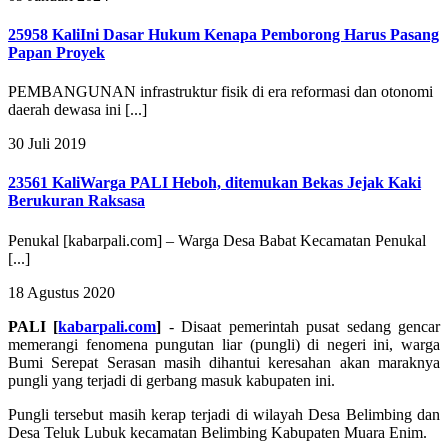
25958 Kali
Ini Dasar Hukum Kenapa Pemborong Harus Pasang
Papan Proyek
PEMBANGUNAN infrastruktur fisik di era reformasi dan otonomi
daerah dewasa ini [...]
30 Juli 2019
23561 Kali
Warga PALI Heboh, ditemukan Bekas Jejak Kaki
Berukuran Raksasa
Penukal [kabarpali.com] – Warga Desa Babat Kecamatan Penukal
[...]
18 Agustus 2020
PALI [
kabarpali.com
]
- Disaat pemerintah pusat sedang gencar
memerangi fenomena pungutan liar (pungli) di negeri ini, w
arga
Bumi Serepat Serasan masih dihantui keresahan akan maraknya
pungli yang terjadi di gerbang masuk kabupaten ini.
Pungli tersebut masih kerap terjadi di wilayah Desa Belimbing dan
Desa Teluk Lubuk kecamatan Belimbing Kabupaten Muara Enim.