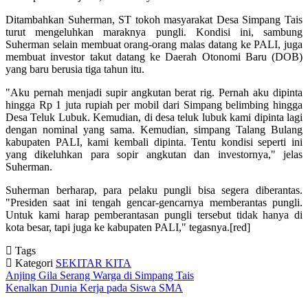
Ditambahkan Suherman, ST tokoh masyarakat Desa Simpang Tais
turut mengeluhkan maraknya pungli. Kondisi ini, sambung
Suherman selain membuat orang-orang malas datang ke PALI, juga
membuat investor takut datang ke Daerah Otonomi Baru (DOB)
yang baru berusia tiga tahun itu.
"Aku pernah menjadi supir angkutan berat rig. Pernah aku dipinta
hingga Rp 1 juta rupiah per mobil dari Simpang belimbing hingga
Desa Teluk Lubuk. Kemudian, di desa teluk lubuk kami dipinta lagi
dengan nominal yang sama. Kemudian, simpang Talang Bulang
kabupaten PALI, kami kembali dipinta. Tentu kondisi seperti ini
yang dikeluhkan para sopir angkutan dan investornya," jelas
Suherman.
Suherman berharap, para pelaku pungli bisa segera diberantas.
"Presiden saat ini tengah gencar-gencarnya memberantas pungli.
Untuk kami harap pemberantasan pungli tersebut tidak hanya di
kota besar, tapi juga ke kabupaten PALI," tegasnya.[red]‎
Tags
Kategori
SEKITAR KITA
Anjing Gila Serang Warga di Simpang Tais
Kenalkan Dunia Kerja pada Siswa SMA