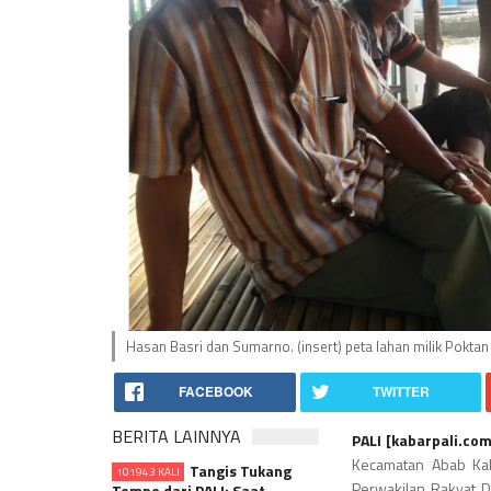
Hasan Basri dan Sumarno. (insert) peta lahan milik Poktan
FACEBOOK
TWITTER
BERITA LAINNYA
PALI [
kabarpali.co
Kecamatan Abab Kab
Tangis Tukang
101943 KALI
Perwakilan Rakyat D
Tempe dari PALI: Saat