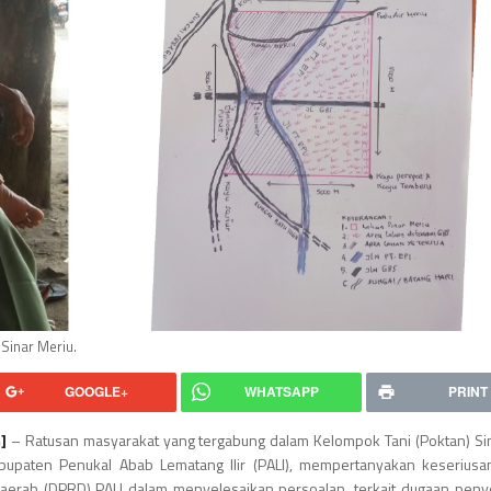
 Sinar Meriu.
GOOGLE+
WHATSAPP
PRINT
m
]
– Ratusan masyarakat yang tergabung dalam Kelompok Tani (Poktan) Si
upaten Penukal Abab Lematang Ilir (PALI), mempertanyakan keserius
aerah (DPRD) PALI dalam menyelesaikan persoalan, terkait dugaan pen