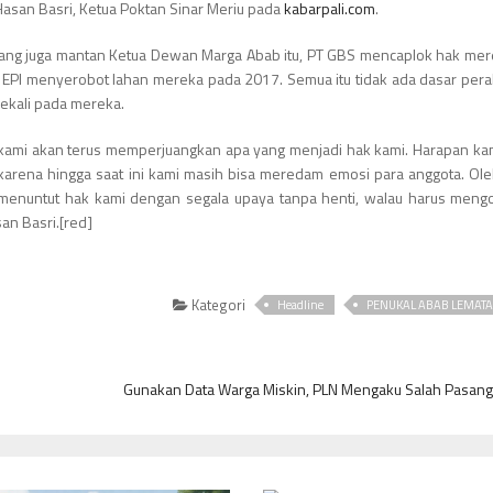
 Hasan Basri, Ketua Poktan Sinar Meriu pada
kabarpali.com
.
 yang juga mantan Ketua Dewan Marga Abab itu, PT GBS mencaplok hak me
EPI menyerobot lahan mereka pada 2017. Semua itu tidak ada dasar pera
sekali pada mereka.
ami akan terus memperjuangkan apa yang menjadi hak kami. Harapan ka
karena hingga saat ini kami masih bisa meredam emosi para anggota. Ol
s menuntut hak kami dengan segala upaya tanpa henti, walau harus men
an Basri.[red]
Kategori
Headline
PENUKAL ABAB LEMATA
n
Gunakan Data Warga Miskin, PLN Mengaku Salah Pasan