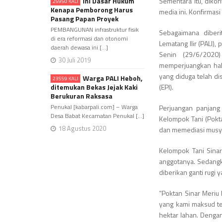
Ini Dasar Hukum
Sementara itu, dikon
25950 KALI
Kenapa Pemborong Harus
media ini. Konfirmasi
Pasang Papan Proyek
PEMBANGUNAN infrastruktur fisik
Sebagaimana diber
di era reformasi dan otonomi
Lematang Ilir (PALI)
daerah dewasa ini [...]
Senin (29/6/2020
30 Juli 2019
memperjuangkan hak 
yang diduga telah d
Warga PALI Heboh,
23559 KALI
ditemukan Bekas Jejak Kaki
(EPI).
Berukuran Raksasa
Penukal [kabarpali.com] – Warga
Perjuangan panjang 
Desa Babat Kecamatan Penukal [...]
Kelompok Tani (Pokta
18 Agustus 2020
dan memediasi musya
Kelompok Tani Sina
anggotanya. Sedangka
diberikan ganti rugi
“Poktan Sinar Meriu 
yang kami maksud te
hektar lahan. Denga