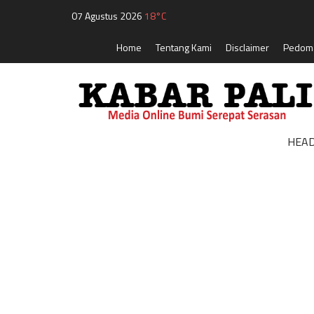
07 Agustus 2026
18°C
Home
Tentang Kami
Disclaimer
Pedoma
HEAD