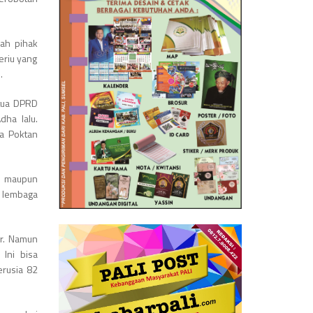
lah pihak
eriu yang
.
etua DPRD
dha lalu.
a Poktan
LI maupun
 lembaga
ar. Namun
Ini bisa
erusia 82