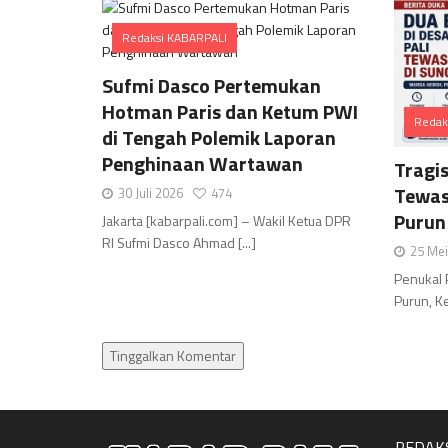
Redaksi KABARPALI
Comments
Sufmi Dasco Pertemukan
Hotman Paris dan Ketum PWI
Redak
di Tengah Polemik Laporan
Penghinaan Wartawan
Tragis
Tewas
30 Juli 2026
474
Purun
Jakarta [kabarpali.com] – Wakil Ketua DPR
RI Sufmi Dasco Ahmad [...]
25 Me
Penukal 
Purun, K
Tinggalkan Komentar
REDAK