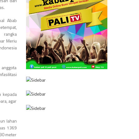
esan dari
as.
kal Abab
setempat,
m rangka
nar Meriu
Indonesia
7 anggota
asilitasi
an kepada
ara, agar
pun lahan
luas 1369
 30 meter