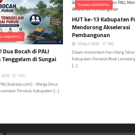
Redaksi KABARPALI
Comments
HUT ke-13 Kabupaten PA
Mendorong Akselerasi
Pembangunan
si KABARPALI
18 April 2026
992
Comments
! Dua Bocah di PALI
Dalam momentum Hari Ulang Tahu
 Tenggelam di Sungai
Kabupaten Penukal Abab Lematang 
[...]
i 2026
1511
PALI [kabarpi.com] - Warga Desa
ecamatan Penukal, Kabupaten [...]
SI