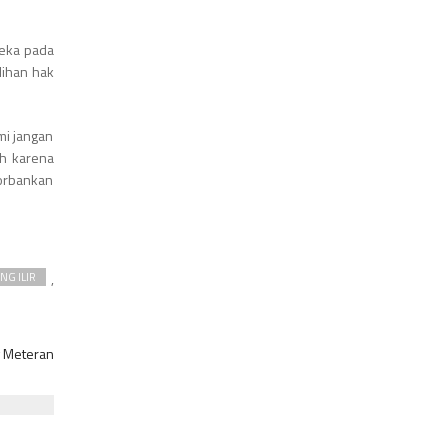
reka pada
lihan hak
mi jangan
eh karena
gorbankan
,
NG ILIR
g Meteran