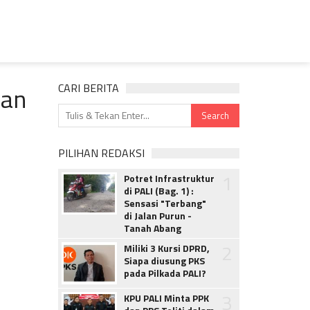
han
CARI BERITA
PILIHAN REDAKSI
1
Potret Infrastruktur
di PALI (Bag. 1) :
Sensasi "Terbang"
di Jalan Purun -
Tanah Abang
2
Miliki 3 Kursi DPRD,
Siapa diusung PKS
pada Pilkada PALI?
3
KPU PALI Minta PPK