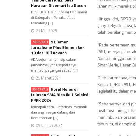
Harapan Dicemari Isu Racun
lahan milik mereka ol
DI SEBUAH sudut pasar tradisional
di Kabupaten Penukal Abab
Hingga kini, DPRD y
Lematang [...]
yang ketiga kalinya
21 Mei 2025
telah berulang mempe
9 Elemen
79085 KALI
“Pada pertemuan mus
Jurnalisme Plus Elemen ke-
PALI, menjanjikan a
10 dari Bill Kovach
Namun hingga hari 
ADA sejumlah prinsip dalam
Sinar Meriu, Hasan B
jurnalisme, yang sepatutnya
menjadi pegangan setiap [...]
Oleh karenanya, mer
25 Maret 2021
Ketua DPRD PALI, H
Hore! Honorer
39407 KALI
legislatif itu dalam
Lulusan SMA Bisa Ikut Seleksi
PPPK 2024
“Sebenarnya dari pi
Kabarpali.com - Informasi menarik
nyatanya hingga ha
dan angin segar datang dari
menimbulkan prasangk
Kementerian [...]
tahun itu, di dampin
09 Januari 2024