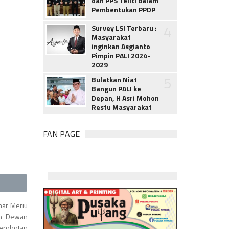
dan PPS Teliti dalam
Pembentukan PPDP
4
Survey LSI Terbaru :
Masyarakat
inginkan Asgianto
Pimpin PALI 2024-
2029
5
Bulatkan Niat
Bangun PALI ke
Depan, H Asri Mohon
Restu Masyarakat
FAN PAGE
nar Meriu
an Dewan
yerobotan