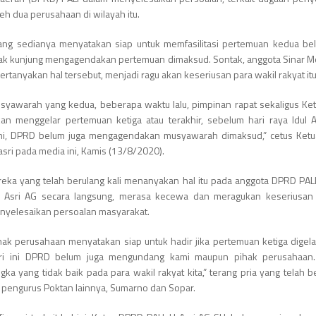
eh dua perusahaan di wilayah itu.
ang sedianya menyatakan siap untuk memfasilitasi pertemuan kedua be
, tak kunjung mengagendakan pertemuan dimaksud. Sontak, anggota Sinar M
rtanyakan hal tersebut, menjadi ragu akan keseriusan para wakil rakyat itu
yawarah yang kedua, beberapa waktu lalu, pimpinan rapat sekaligus K
kan menggelar pertemuan ketiga atau terakhir, sebelum hari raya Idul A
ini, DPRD belum juga mengagendakan musyawarah dimaksud,” cetus Ketu
asri pada media ini, Kamis (13/8/2020).
eka yang telah berulang kali menanyakan hal itu pada anggota DPRD PA
 Asri AG secara langsung, merasa kecewa dan meragukan keseriusan
 menyelesaikan persoalan masyarakat.
hak perusahaan menyatakan siap untuk hadir jika pertemuan ketiga digel
ri ini DPRD belum juga mengundang kami maupun pihak perusahaan. 
a yang tidak baik pada para wakil rakyat kita,” terang pria yang telah b
gi pengurus Poktan lainnya, Sumarno dan Sopar.