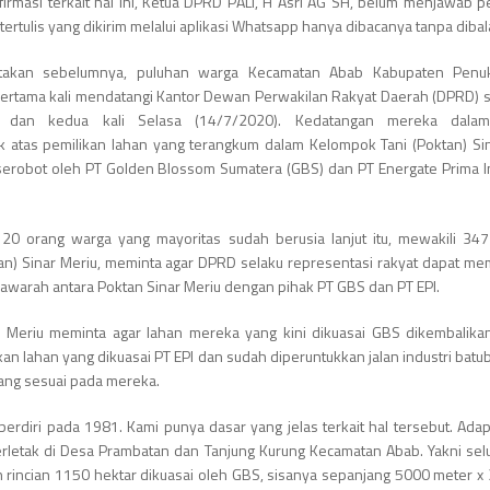
firmasi terkait hal ini, Ketua DPRD PALI, H Asri AG SH, belum menjawab p
 tertulis yang dikirim melalui aplikasi Whatsapp hanya dibacanya tanpa dibal
itakan sebelumnya, puluhan warga Kecamatan Abab Kabupaten Penu
, pertama kali mendatangi Kantor Dewan Perwakilan Rakyat Daerah (DPRD) 
) dan kedua kali Selasa (14/7/2020). Kedatangan mereka dala
atas pemilikan lahan yang terangkum dalam Kelompok Tani (Poktan) Si
iserobot oleh PT Golden Blossom Sumatera (GBS) dan PT Energate Prima 
20 orang warga yang mayoritas sudah berusia lanjut itu, mewakili 34
n) Sinar Meriu, meminta agar DPRD selaku representasi rakyat dapat memf
warah antara Poktan Sinar Meriu dengan pihak PT GBS dan PT EPI.
r Meriu meminta agar lahan mereka yang kini dikuasai GBS dikembalik
n lahan yang dikuasai PT EPI dan sudah diperuntukkan jalan industri batub
 yang sesuai pada mereka.
berdiri pada 1981. Kami punya dasar yang jelas terkait hal tersebut. Ada
rletak di Desa Prambatan dan Tanjung Kurung Kecamatan Abab. Yakni se
n rincian 1150 hektar dikuasai oleh GBS, sisanya sepanjang 5000 meter x