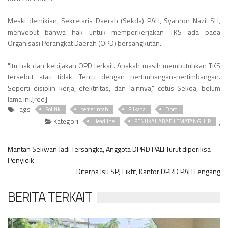
Meski demikian, Sekretaris Daerah (Sekda) PALI, Syahron Nazil SH,
menyebut bahwa hak untuk memperkerjakan TKS ada pada
Organisasi Perangkat Daerah (OPD) bersangkutan.
"Itu hak dan kebijakan OPD terkait. Apakah masih membutuhkan TKS
tersebut atau tidak. Tentu dengan pertimbangan-pertimbangan.
Seperti disiplin kerja, efektifitas, dan lainnya," cetus Sekda, belum
lama ini.[red]
Tags
Politik
pemerintah
Pilkada
Dprd
Kategori
,
Headline
PENUKAL ABAB LEMATANG ILIR
Mantan Sekwan Jadi Tersangka, Anggota DPRD PALI Turut diperiksa
Penyidik
Diterpa Isu SPJ Fiktif, Kantor DPRD PALI Lengang
BERITA TERKAIT