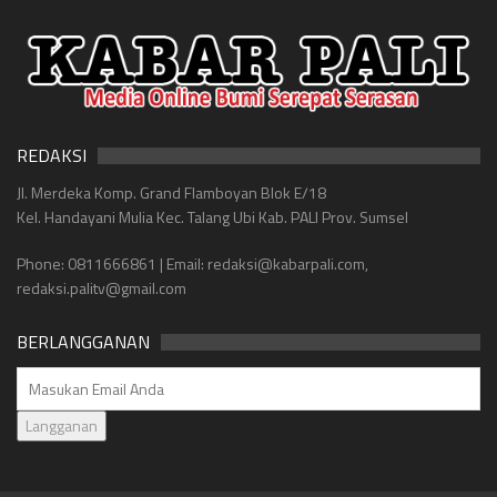
REDAKSI
Jl. Merdeka Komp. Grand Flamboyan Blok E/18
Kel. Handayani Mulia Kec. Talang Ubi Kab. PALI Prov. Sumsel
Phone: 0811666861 | Email: redaksi@kabarpali.com,
redaksi.palitv@gmail.com
BERLANGGANAN
Langganan