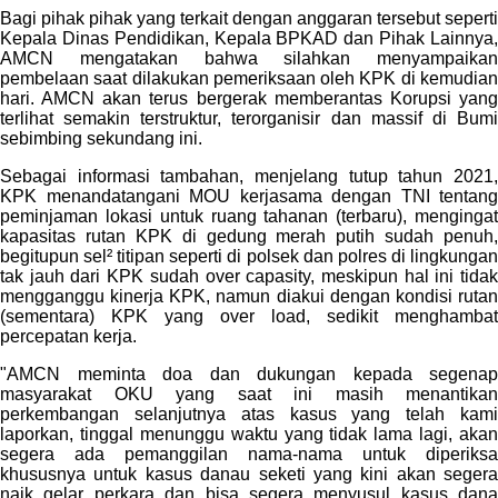
Bagi pihak pihak yang terkait dengan anggaran tersebut seperti
Kepala Dinas Pendidikan, Kepala BPKAD dan Pihak Lainnya,
AMCN mengatakan bahwa silahkan menyampaikan
pembelaan saat dilakukan pemeriksaan oleh KPK di kemudian
hari. AMCN akan terus bergerak memberantas Korupsi yang
terlihat semakin terstruktur, terorganisir dan massif di Bumi
sebimbing sekundang ini.
Sebagai informasi tambahan, menjelang tutup tahun 2021,
KPK menandatangani MOU kerjasama dengan TNI tentang
peminjaman lokasi untuk ruang tahanan (terbaru), mengingat
kapasitas rutan KPK di gedung merah putih sudah penuh,
begitupun sel² titipan seperti di polsek dan polres di lingkungan
tak jauh dari KPK sudah over capasity, meskipun hal ini tidak
mengganggu kinerja KPK, namun diakui dengan kondisi rutan
(sementara) KPK yang over load, sedikit menghambat
percepatan kerja.
"AMCN meminta doa dan dukungan kepada segenap
masyarakat OKU yang saat ini masih menantikan
perkembangan selanjutnya atas kasus yang telah kami
laporkan, tinggal menunggu waktu yang tidak lama lagi, akan
segera ada pemanggilan nama-nama untuk diperiksa
khususnya untuk kasus danau seketi yang kini akan segera
naik gelar perkara dan bisa segera menyusul kasus dana