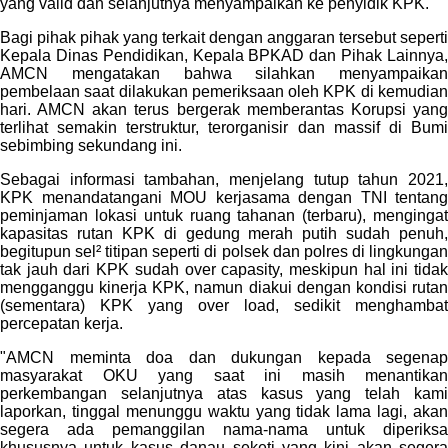
yang valid dan selanjutnya menyampaikan ke penyidik KPK.
Bagi pihak pihak yang terkait dengan anggaran tersebut seperti
Kepala Dinas Pendidikan, Kepala BPKAD dan Pihak Lainnya,
AMCN mengatakan bahwa silahkan menyampaikan
pembelaan saat dilakukan pemeriksaan oleh KPK di kemudian
hari. AMCN akan terus bergerak memberantas Korupsi yang
terlihat semakin terstruktur, terorganisir dan massif di Bumi
sebimbing sekundang ini.
Sebagai informasi tambahan, menjelang tutup tahun 2021,
KPK menandatangani MOU kerjasama dengan TNI tentang
peminjaman lokasi untuk ruang tahanan (terbaru), mengingat
kapasitas rutan KPK di gedung merah putih sudah penuh,
begitupun sel² titipan seperti di polsek dan polres di lingkungan
tak jauh dari KPK sudah over capasity, meskipun hal ini tidak
mengganggu kinerja KPK, namun diakui dengan kondisi rutan
(sementara) KPK yang over load, sedikit menghambat
percepatan kerja.
"AMCN meminta doa dan dukungan kepada segenap
masyarakat OKU yang saat ini masih menantikan
perkembangan selanjutnya atas kasus yang telah kami
laporkan, tinggal menunggu waktu yang tidak lama lagi, akan
segera ada pemanggilan nama-nama untuk diperiksa
khususnya untuk kasus danau seketi yang kini akan segera