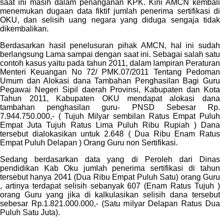
saat ini masih dalam penanganan KPK. Kini AMCN kembali
menemukan dugaan data fiktif jumlah penerima sertifikasi di
OKU, dan selisih uang negara yang diduga sengaja tidak
dikembalikan.
Berdasarkan hasil penelusuran pihak AMCN, hal ini sudah
berlangsung Lama sampai dengan saat ini. Sebagai salah satu
contoh kasus yaitu pada tahun 2011, dalam lampiran Peraturan
Menteri Keuangan No 72/ PMK.07/2011 Tentang Pedoman
Umum dan Alokasi dana Tambahan Penghasilan Bagi Guru
Pegawai Negeri Sipil daerah Provinsi, Kabupaten dan Kota
Tahun 2011, Kabupaten OKU mendapat alokasi dana
tambahan penghasilan guru- PNSD Sebesar Rp.
7.944.750.000,- ( Tujuh Milyar sembilan Ratus Empat Puluh
Empat Juta Tujuh Ratus Lima Puluh Ribu Rupiah ) Dana
tersebut dialokasikan untuk 2.648 ( Dua Ribu Enam Ratus
Empat Puluh Delapan ) Orang Guru non Sertifikasi.
Sedang berdasarkan data yang di Peroleh dari Dinas
pendidikan Kab Oku jumlah penerima sertifikasi di tahun
tersebut hanya 2041 (Dua Ribu Empat Puluh Satu) orang Guru
, artinya terdapat selisih sebanyak 607 (Enam Ratus Tujuh )
orang Guru yang jika di kalkulasikan selisih dana tersebut
sebesar Rp.1.821.000.000,- (Satu milyar Delapan Ratus Dua
Puluh Satu Juta).