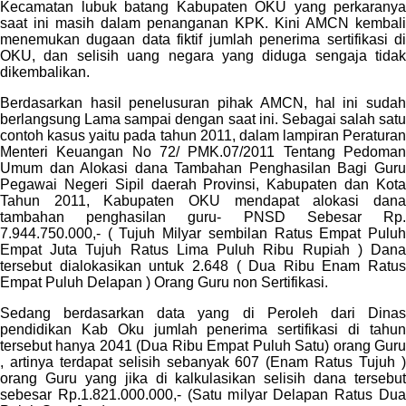
Kecamatan lubuk batang Kabupaten OKU yang perkaranya
saat ini masih dalam penanganan KPK. Kini AMCN kembali
menemukan dugaan data fiktif jumlah penerima sertifikasi di
OKU, dan selisih uang negara yang diduga sengaja tidak
dikembalikan.
Berdasarkan hasil penelusuran pihak AMCN, hal ini sudah
berlangsung Lama sampai dengan saat ini. Sebagai salah satu
contoh kasus yaitu pada tahun 2011, dalam lampiran Peraturan
Menteri Keuangan No 72/ PMK.07/2011 Tentang Pedoman
Umum dan Alokasi dana Tambahan Penghasilan Bagi Guru
Pegawai Negeri Sipil daerah Provinsi, Kabupaten dan Kota
Tahun 2011, Kabupaten OKU mendapat alokasi dana
tambahan penghasilan guru- PNSD Sebesar Rp.
7.944.750.000,- ( Tujuh Milyar sembilan Ratus Empat Puluh
Empat Juta Tujuh Ratus Lima Puluh Ribu Rupiah ) Dana
tersebut dialokasikan untuk 2.648 ( Dua Ribu Enam Ratus
Empat Puluh Delapan ) Orang Guru non Sertifikasi.
Sedang berdasarkan data yang di Peroleh dari Dinas
pendidikan Kab Oku jumlah penerima sertifikasi di tahun
tersebut hanya 2041 (Dua Ribu Empat Puluh Satu) orang Guru
, artinya terdapat selisih sebanyak 607 (Enam Ratus Tujuh )
orang Guru yang jika di kalkulasikan selisih dana tersebut
sebesar Rp.1.821.000.000,- (Satu milyar Delapan Ratus Dua