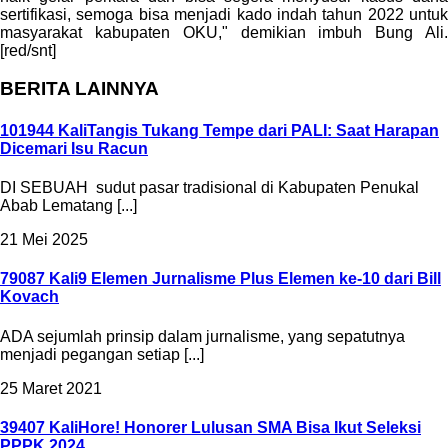
sertifikasi, semoga bisa menjadi kado indah tahun 2022 untuk
masyarakat kabupaten OKU," demikian imbuh Bung Ali.
[red/snt]
BERITA LAINNYA
101944 Kali
Tangis Tukang Tempe dari PALI: Saat Harapan
Dicemari Isu Racun
DI SEBUAH sudut pasar tradisional di Kabupaten Penukal
Abab Lematang [...]
21 Mei 2025
79087 Kali
9 Elemen Jurnalisme Plus Elemen ke-10 dari Bill
Kovach
ADA sejumlah prinsip dalam jurnalisme, yang sepatutnya
menjadi pegangan setiap [...]
25 Maret 2021
39407 Kali
Hore! Honorer Lulusan SMA Bisa Ikut Seleksi
PPPK 2024