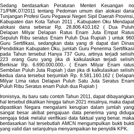
Sedang berdasarkan Peraturan Menteri Keuangan no
71/PMK.07/2011 tentang Pedoman umum dan alokasi dana
Tunjangan Profesi Guru Pegawai Negeri Sipil Daerah Provinsi,
Kabupaten dan Kota Tahun 2011 , Kabupaten Oku Mendapat
alokasi dana sebesar Rp. 28.806.410.162 ( Dua Puluh
Delapan Milyar Delapan Ratus Enam Juta Empat Ratus
Sepuluh Ribu seratus Enam Puluh Dua Rupiah ) untuk 960
Guru Sertifikasi, sedangkan data yang di dapat dari Dinas
Pendidikan Kabupaten Oku, jumlah Guru Penerima Sertifikasi
pada Tahun tersebut Hanya 737 Guru, artinya terjadi selisih
223 orang Guru yang jika di kalkulasikan terjadi selisih
Berkisar Rp. 6.690.000.000,- ( Enam Milyar Enam ratus
Sembilan Puluh Juta Rupiah ) dan jika di kalkulasikan selisih
kedua dana tersebut berjumlah Rp. 8.581.160.162 ( Delapan
Milyar Lima ratus Delapan Puluh Satu Juta Seratus Enam
Puluh Ribu Seratus enam Puluh dua Rupiah )
Ironisnya, itu baru satu contoh Tahun 2011, dapat dibayangkan
hal tersebut dikalikan hingga tahun 2021 misalnya, maka dapat
dipastikan Negara mengalami kerugian dalam jumlah yang
sangat besar akibat pengajuan data penerima yang diduga
sengaja tidak melalui verifikasi data faktual yang benar, maka
berdasarkan hal tersebutlah AMCN mengumpulkan bukti bukti
yang valid dan selanjutnya menyampaikan ke penyidik KPK.