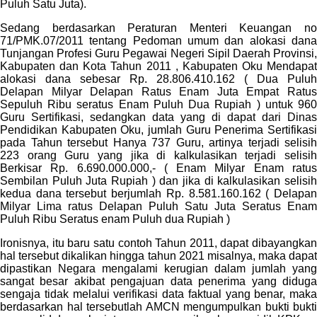
Puluh Satu Juta).
Sedang berdasarkan Peraturan Menteri Keuangan no
71/PMK.07/2011 tentang Pedoman umum dan alokasi dana
Tunjangan Profesi Guru Pegawai Negeri Sipil Daerah Provinsi,
Kabupaten dan Kota Tahun 2011 , Kabupaten Oku Mendapat
alokasi dana sebesar Rp. 28.806.410.162 ( Dua Puluh
Delapan Milyar Delapan Ratus Enam Juta Empat Ratus
Sepuluh Ribu seratus Enam Puluh Dua Rupiah ) untuk 960
Guru Sertifikasi, sedangkan data yang di dapat dari Dinas
Pendidikan Kabupaten Oku, jumlah Guru Penerima Sertifikasi
pada Tahun tersebut Hanya 737 Guru, artinya terjadi selisih
223 orang Guru yang jika di kalkulasikan terjadi selisih
Berkisar Rp. 6.690.000.000,- ( Enam Milyar Enam ratus
Sembilan Puluh Juta Rupiah ) dan jika di kalkulasikan selisih
kedua dana tersebut berjumlah Rp. 8.581.160.162 ( Delapan
Milyar Lima ratus Delapan Puluh Satu Juta Seratus Enam
Puluh Ribu Seratus enam Puluh dua Rupiah )
Ironisnya, itu baru satu contoh Tahun 2011, dapat dibayangkan
hal tersebut dikalikan hingga tahun 2021 misalnya, maka dapat
dipastikan Negara mengalami kerugian dalam jumlah yang
sangat besar akibat pengajuan data penerima yang diduga
sengaja tidak melalui verifikasi data faktual yang benar, maka
berdasarkan hal tersebutlah AMCN mengumpulkan bukti bukti