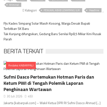
Kriminal
Kategori
,
PENUKAL ABAB LEMATANG ILIR
Headline
Pjs Kades Simpang Solar Masih Kosong, Warga Desak Bupati
Terbitkan SK Baru
Tak Kunjung difungsikan, Gedung Baru Senilai Rp8,5 Miliar Kini Rusak
Parah
BERITA TERKAIT
Redaksi KABARPALI
Comments
Sufmi Dasco Pertemukan Hotman Paris dan
Ketum PWI di Tengah Polemik Laporan
Penghinaan Wartawan
30 Juli 2026
493
Jakarta [kabarpali.com] – Wakil Ketua DPR RI Sufmi Dasco Ahmad [...]