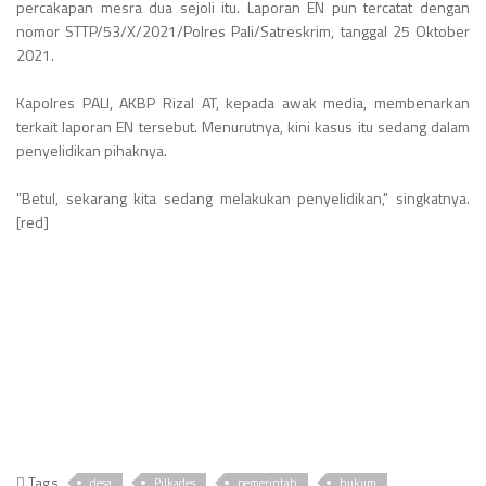
percakapan mesra dua sejoli itu. Laporan EN pun tercatat dengan
nomor STTP/53/X/2021/Polres Pali/Satreskrim, tanggal 25 Oktober
2021.
Kapolres PALI, AKBP Rizal AT, kepada awak media, membenarkan
terkait laporan EN tersebut. Menurutnya, kini kasus itu sedang dalam
penyelidikan pihaknya.
"Betul, sekarang kita sedang melakukan penyelidikan," singkatnya.
[red]
Tags
desa
Pilkades
pemerintah
hukum