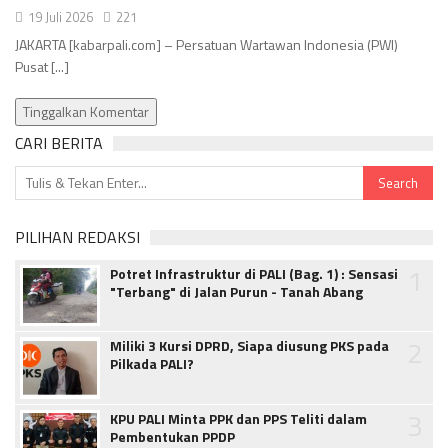
19 Juli 2026
221
JAKARTA [kabarpali.com] – Persatuan Wartawan Indonesia (PWI)
Pusat [...]
Tinggalkan Komentar
CARI BERITA
PILIHAN REDAKSI
1
Potret Infrastruktur di PALI (Bag. 1) : Sensasi
"Terbang" di Jalan Purun - Tanah Abang
2
Miliki 3 Kursi DPRD, Siapa diusung PKS pada
Pilkada PALI?
3
KPU PALI Minta PPK dan PPS Teliti dalam
Pembentukan PPDP