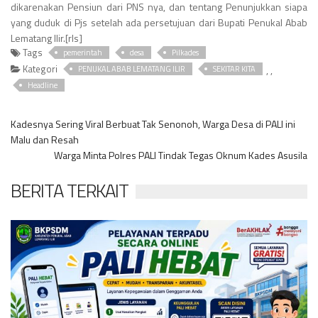
dikarenakan Pensiun dari PNS nya, dan tentang Penunjukkan siapa
yang duduk di Pjs setelah ada persetujuan dari Bupati Penukal Abab
Lematang Ilir.[rls]
Tags
pemerintah
desa
Pilkades
Kategori
,
,
PENUKAL ABAB LEMATANG ILIR
SEKITAR KITA
Headline
Kadesnya Sering Viral Berbuat Tak Senonoh, Warga Desa di PALI ini
Malu dan Resah
Warga Minta Polres PALI Tindak Tegas Oknum Kades Asusila
BERITA TERKAIT