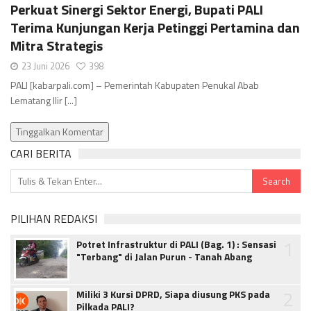
Perkuat Sinergi Sektor Energi, Bupati PALI
Terima Kunjungan Kerja Petinggi Pertamina dan
Mitra Strategis
23 Juni 2026
398
PALI [kabarpali.com] – Pemerintah Kabupaten Penukal Abab
Lematang Ilir [...]
Tinggalkan Komentar
CARI BERITA
PILIHAN REDAKSI
1
Potret Infrastruktur di PALI (Bag. 1) : Sensasi
"Terbang" di Jalan Purun - Tanah Abang
2
Miliki 3 Kursi DPRD, Siapa diusung PKS pada
Pilkada PALI?