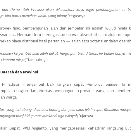
 dari Pemerintah Provinsi akan dikucurkan. Saya ingin pembangunan ini be
a. Kita harus menebus waktu yang hilang,”
tegasnya.
proyek fisik, pembangunan jalan dan jembatan ini adalah wujud nyata 
asyarakat. Herman Deru menegaskan bahwa aksesibilitas ini akan memp
ekan biaya distribusi hasil pertanian — salah satu potensi andalan daerah 
 produsen ke pembeli bisa lebih dekat, harga pun bisa ditekan. Ini bukan hanya
 ekonomi rakyat,”
tambahnya.
 Daerah dan Provinsi
 H. Edison menyambut baik langkah cepat Pemprov Sumsel. Ia m
rupakan bagian dari prioritas pembangunan provinsi yang akan member
ian warga.
tasi yang terhubung, distribusi barang dan jasa akan lebih cepat. Mobilitas masya
ngangkat taraf hidup masyarakat di tiga wilayah,”
ujarnya.
ikan Bupati PALI Asgianto, yang mengapresiasi kehadiran langsung Gu