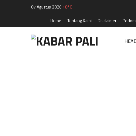
07 Agustus 2026
18°C
Home
Tentang Kami
Disclaimer
Pedoma
HEAD