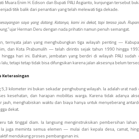
ti Muara Enim H. Edison dan Bupati PALI Asgianto, kunjungan tersebut bu
jadi titik balik dari penantian yang telah melewati tiga dekade.
kesayangan saya yang datang. Katanya, kami ini dekat, tapi terasa jauh. Rupa
bung,”
ujar Herman Deru dengan nada prihatin namun penuh semangat.
n, ternyata jalan yang menghubungkan tiga wilayah penting — Kabupat
im, dan Kota Prabumulih — telah dirintis sejak tahun 1990 hingga 19
hingga hari ini. Bahkan, jembatan yang berdiri di wilayah PALI sudah
 lalu, tetapi tetap tidak bisa difungsikan karena jalan aksesnya belum tersed
s Keterasingan
 5,3 kilometer ini bukan sekadar penghubung wilayah. Ia adalah urat nadi
kses kesehatan, dan harapan mobilitas warga. Karena tidak adanya aks
r jauh, menghabiskan waktu dan biaya hanya untuk menyeberang antard
gga dekat.
u tak tinggal diam. Ia langsung menginstruksikan pembersihan lahan (
. Ia juga meminta semua elemen — mulai dari kepala desa, camat, hin
aktif mendukung proses pembangunan ini.