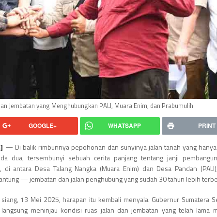
dan Jembatan yang Menghubungkan PALI, Muara Enim, dan Prabumulih.
GOOGLE+
WHATSAPP
PRINT
m] —
Di balik rimbunnya pepohonan dan sunyinya jalan tanah yang hanya
roda dua, tersembunyi sebuah cerita panjang tentang janji pembangu
ah, di antara Desa Talang Nangka (Muara Enim) dan Desa Pandan (PALI
ntung — jembatan dan jalan penghubung yang sudah 30 tahun lebih terbe
siang, 13 Mei 2025, harapan itu kembali menyala. Gubernur Sumatera Se
 langsung meninjau kondisi ruas jalan dan jembatan yang telah lama 