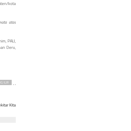
aten/kota
mata atas
im, PALI,
an Deru,
,
,
G ILIR
itar Kita