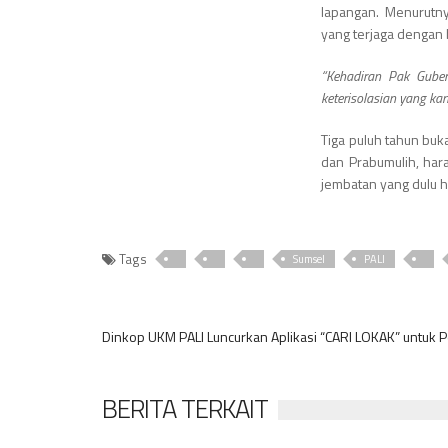
lapangan. Menurutny
yang terjaga dengan 
“Kehadiran Pak Gube
keterisolasian yang ka
Tiga puluh tahun buka
dan Prabumulih, ha
jembatan yang dulu h
Tags
Sumsel
PALI
Dinkop UKM PALI Luncurkan Aplikasi “CARI LOKAK” untuk
BERITA TERKAIT