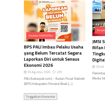
Redak
Redaksi KABARPALI
JMSI 
Comments
BPS PALI Imbau Pelaku Usaha
Rifan
yang Belum Tercatat Segera
Tingk
Laporkan Diri untuk Sensus
Digit
Ekonomi 2026
30 Jul
05 Agustus 2026
239
Palemban
Media Sib
PALI [kabarpali.com] – Badan Pusat Statistik
(BPS) Kabupaten Penukal Abab [...]
Tinggalkan Komentar