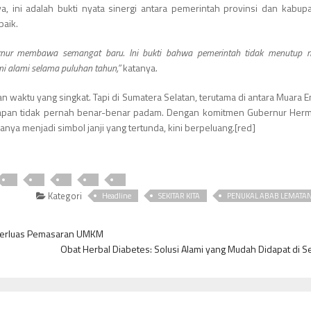
a, ini adalah bukti nyata sinergi antara pemerintah provinsi dan kabup
baik.
rnur membawa semangat baru. Ini bukti bahwa pemerintah tidak menutup 
mi alami selama puluhan tahun,”
katanya.
n waktu yang singkat. Tapi di Sumatera Selatan, terutama di antara Muara En
rapan tidak pernah benar-benar padam. Dengan komitmen Gubernur Herm
anya menjadi simbol janji yang tertunda, kini berpeluang.[red]
Kategori
Headline
SEKITAR KITA
PENUKAL ABAB LEMATAN
 Perluas Pemasaran UMKM
Obat Herbal Diabetes: Solusi Alami yang Mudah Didapat di Sek