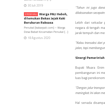
30 Juli 2019
“Tahun ini juga dana
dilaksanakan secepatny
Warga PALI Heboh,
23558 KALI
ditemukan Bekas Jejak Kaki
Berukuran Raksasa
Lebih dari sekadar 
negara di tengah m
Penukal [kabarpali.com] – Warga
Desa Babat Kecamatan Penukal [...]
jarak tempuh dan men
18 Agustus 2020
“Kalau transaksi dari
jalan, tapi membangun
Sinergi Pemerintah
Bupati Muara Enim
pembangunan ini me
luas bagi perekonom
“Dengan jalur transpor
meningkat. Ini akan me
Hal senada disampa