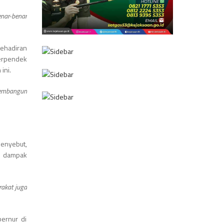
nar-benar
kehadiran
erpendek
ini.
 membangun
enyebut,
i dampak
rakat juga
bernur di