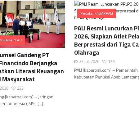
Redaksi KABARPALI
Comments
PALI Resmi Luncurkan P
2026, Siapkan Atlet Pela
si KABARPALI
Berprestasi dari Tiga C
Comments
Olahraga
Sumsel Gandeng PT
 Financindo Berjangka
23 Juli 2026
175
atkan Literasi Keuangan
PALI [kabarpali.com] – Pemerintah
Kabupaten Penukal Abab Lematang Ili
al Masyarakat
i 2026
233
g [kabarpali.com] – Jaringan
er Indonesia (JMSI) [...]