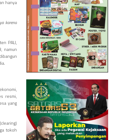
kan hanya
nya karena
en PALI,
93, namun
 dibangun
ia.
 ekonomi,
es resmi,
esa yang
clearing)
gga tokoh