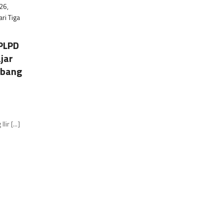
PLPD
jar
abang
r [...]