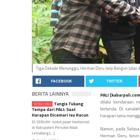
Tiga Dekade Menunggu, Herman Deru Janji Bangun Jalan 
FACEBOOK
TWITTER
BERITA LAINNYA
PALI [kabarpali.co
dilalui kendaraan 
Tangis Tukang
101941 KALI
tertunda. Di sanal
Tempe dari PALI: Saat
Harapan Dicemari Isu Racun
harapan lama mengga
DI SEBUAH sudut pasar tradisional
di Kabupaten Penukal Abab
Namun, pada Selasa 
Lematang [...]
Herman Deru, turun