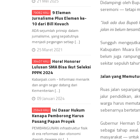
21 Mei 2025
Didampingi oleh Bupa
seremoni — tetapi men
9 Elemen
79082 KALI
Jurnalisme Plus Elemen ke-
“Jadi ada dua Bupati 
10 dari Bill Kovach
jalan ini belum tersam
ADA sejumlah prinsip dalam
jurnalisme, yang sepatutnya
menjadi pegangan setiap [...]
Sungguh mengejutka
Kabupaten Muara En
25 Maret 2021
belum juga rampung 
Hore! Honorer
39407 KALI
sekitar sepuluh tahun
Lulusan SMA Bisa Ikut Seleksi
PPPK 2024
Jalan yang Memutu
Kabarpali.com - Informasi menarik
dan angin segar datang dari
Ruas jalan sepanjang
Kementerian [...]
jalur pendidikan, a
09 Januari 2024
warga harus memuta
Ini Dasar Hukum
sebenarnya bertetan
25949 KALI
Kenapa Pemborong Harus
Pasang Papan Proyek
Gubernur Herman Der
PEMBANGUNAN infrastruktur fisik
sebagai tahap awal
di era reformasi dan otonomi
masyarakat — untuk 
daerah dewasa ini [...]