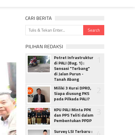
CARI BERITA
PILIHAN REDAKSI
1
Potret Infrastruktur
di PALI (Bag. 1) :
Sensasi "Terbang"
di Jalan Purun -
Tanah Abang
2
Miliki 3 Kursi DPRD,
Siapa diusung PKS
pada Pilkada PALI?
3
KPU PALI Minta PPK
dan PPS Teliti dalam
Pembentukan PPDP
4
Survey LSI Terbaru :