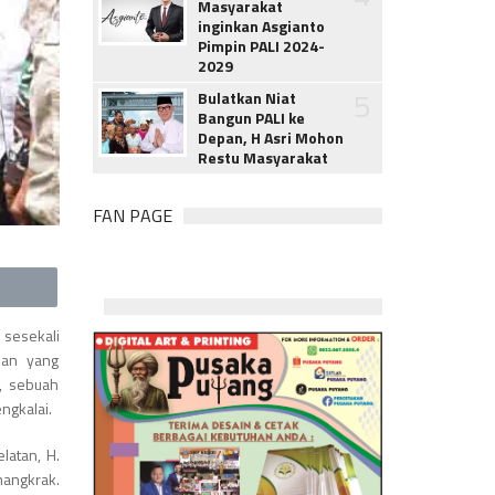
Masyarakat
inginkan Asgianto
Pimpin PALI 2024-
2029
5
Bulatkan Niat
Bangun PALI ke
Depan, H Asri Mohon
Restu Masyarakat
FAN PAGE
 sesekali
nan yang
), sebuah
ngkalai.
latan, H.
mangkrak.