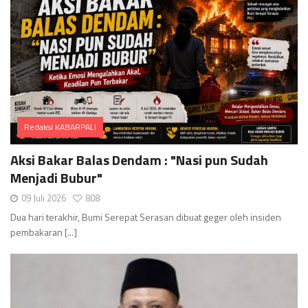
Redaksi KABARPALI
Comments
Aksi Bakar Balas Dendam : "Nasi pun Sudah
Menjadi Bubur"
09 Juli 2026
808
Dua hari terakhir, Bumi Serepat Serasan dibuat geger oleh insiden
pembakaran [...]