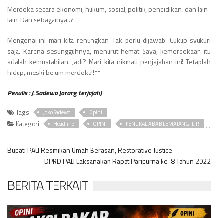
Merdeka secara ekonomi, hukum, sosial, politik, pendidikan, dan lain-
lain. Dan sebagainya..?
Mengenai ini mari kita renungkan. Tak perlu dijawab. Cukup syukuri
saja. Karena sesungguhnya, menurut hemat Saya, kemerdekaan itu
adalah kemustahilan. Jadi? Mari kita nikmati penjajahan ini! Tetaplah
hidup, meski belum merdeka!!**
Penulis : J. Sadewo [orang terjajah]
Tags
Joko Sadewo
Opini
Kategori
,
,
Headline
OPINI
PENUKAL ABAB LEMATANG ILIR
Bupati PALI Resmikan Umah Berasan, Restorative Justice
DPRD PALI Laksanakan Rapat Paripurna ke-8 Tahun 2022
BERITA TERKAIT