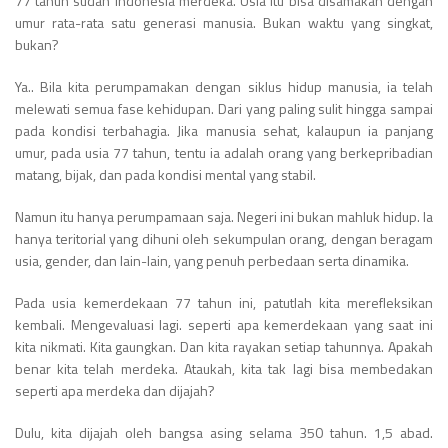
77 tahun sudah Indonesia merdeka. Usia itu bisa disamakan dengan
umur rata-rata satu generasi manusia. Bukan waktu yang singkat,
bukan?
Ya.. Bila kita perumpamakan dengan siklus hidup manusia, ia telah
melewati semua fase kehidupan. Dari yang paling sulit hingga sampai
pada kondisi terbahagia. Jika manusia sehat, kalaupun ia panjang
umur, pada usia 77 tahun, tentu ia adalah orang yang berkepribadian
matang, bijak, dan pada kondisi mental yang stabil.
Namun itu hanya perumpamaan saja. Negeri ini bukan mahluk hidup. Ia
hanya teritorial yang dihuni oleh sekumpulan orang, dengan beragam
usia, gender, dan lain-lain, yang penuh perbedaan serta dinamika.
Pada usia kemerdekaan 77 tahun ini, patutlah kita merefleksikan
kembali. Mengevaluasi lagi. seperti apa kemerdekaan yang saat ini
kita nikmati. Kita gaungkan. Dan kita rayakan setiap tahunnya. Apakah
benar kita telah merdeka. Ataukah, kita tak lagi bisa membedakan
seperti apa merdeka dan dijajah?
Dulu, kita dijajah oleh bangsa asing selama 350 tahun. 1,5 abad.