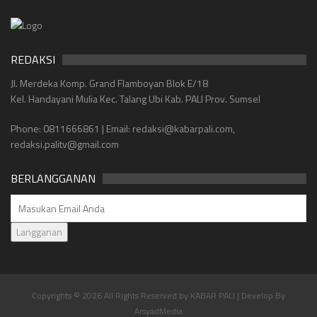
REDAKSI
Jl. Merdeka Komp. Grand Flamboyan Blok E/18
Kel. Handayani Mulia Kec. Talang Ubi Kab. PALI Prov. Sumsel
Phone: 0811666861 | Email: redaksi@kabarpali.com,
redaksi.palitv@gmail.com
BERLANGGANAN
Langganan
Copyrights © 2026 All Rights Reserved by KABAR PALI | Develop By
ArsyadMedia