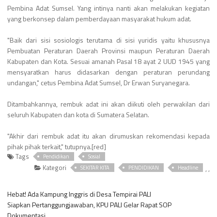
Pembina Adat Sumsel. Yang intinya nanti akan melakukan kegiatan
yang berkonsep dalam pemberdayaan masyarakat hukum adat.
"Baik dari sisi sosiologis terutama di sisi yuridis yaitu khususnya
Pembuatan Peraturan Daerah Provinsi maupun Peraturan Daerah
Kabupaten dan Kota. Sesuai amanah Pasal 18 ayat 2 UUD 1945 yang
mensyaratkan harus didasarkan dengan peraturan perundang
undangan," cetus Pembina Adat Sumsel, Dr Erwan Suryanegara.
Ditambahkannya, rembuk adat ini akan diikuti oleh perwakilan dari
seluruh Kabupaten dan kota di Sumatera Selatan.
"Akhir dari rembuk adat itu akan dirumuskan rekomendasi kepada
pihak pihak terkait," tutupnya.[red]
Tags
Pendidikan
Sosial
Kategori
,
,
SEKITAR KITA
PENDIDIKAN
Headline
Hebat! Ada Kampung Inggris di Desa Tempirai PALI
Siapkan Pertanggungjawaban, KPU PALI Gelar Rapat SOP
Dokumentasi