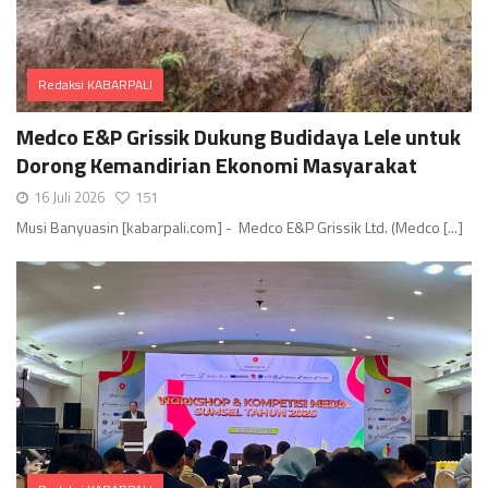
Redaksi KABARPALI
Comments
Medco E&P Grissik Dukung Budidaya Lele untuk
Dorong Kemandirian Ekonomi Masyarakat
16 Juli 2026
151
Musi Banyuasin [kabarpali.com] - Medco E&P Grissik Ltd. (Medco [...]