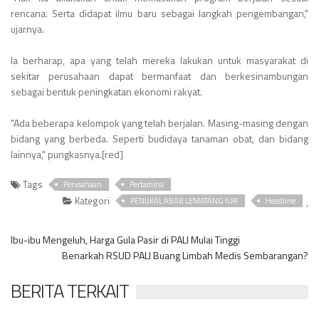
rencana. Serta didapat ilmu baru sebagai langkah pengembangan,"
ujarnya.
Ia berharap, apa yang telah mereka lakukan untuk masyarakat di
sekitar perusahaan dapat bermanfaat dan berkesinambungan
sebagai bentuk peningkatan ekonomi rakyat.
"Ada beberapa kelompok yang telah berjalan. Masing-masing dengan
bidang yang berbeda. Seperti budidaya tanaman obat, dan bidang
lainnya," pungkasnya.[red]
Tags
Perusahaan
Pertamina
Kategori
,
PENUKAL ABAB LEMATANG ILIR
Headline
Ibu-ibu Mengeluh, Harga Gula Pasir di PALI Mulai Tinggi
Benarkah RSUD PALI Buang Limbah Medis Sembarangan?
BERITA TERKAIT