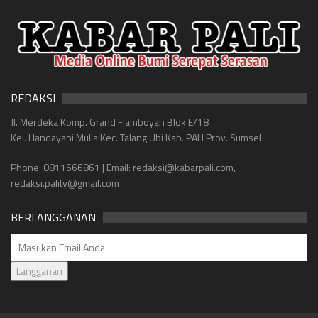
REDAKSI
Jl. Merdeka Komp. Grand Flamboyan Blok E/18
Kel. Handayani Mulia Kec. Talang Ubi Kab. PALI Prov. Sumsel
Phone: 0811666861 | Email: redaksi@kabarpali.com,
redaksi.palitv@gmail.com
BERLANGGANAN
Langganan