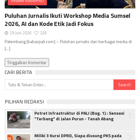
Redaksi KABARPALI
Comments
Puluhan Jurnalis Ikuti Workshop Media Sumsel
2026, AI dan Kode Etik Jadi Fokus
29 Juni 2026
326
Palembang [kabarpali.com] – Puluhan jurnalis dari berbagai media di
[...]
Tinggalkan Komentar
CARI BERITA
PILIHAN REDAKSI
1
Potret Infrastruktur di PALI (Bag. 1) : Sensasi
"Terbang" di Jalan Purun - Tanah Abang
2
Miliki 3 Kursi DPRD, Siapa diusung PKS pada