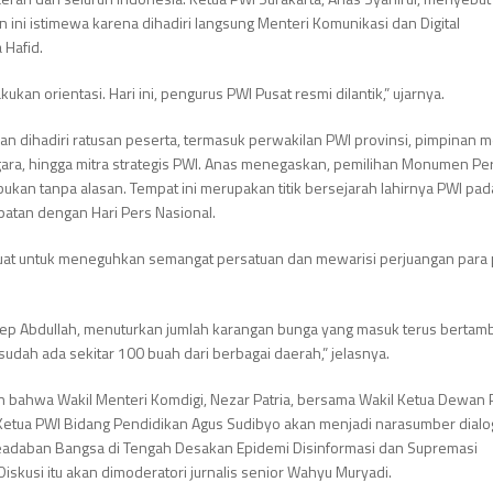
ini istimewa karena dihadiri langsung Menteri Komunikasi dan Digital
 Hafid.
kukan orientasi. Hari ini, pengurus PWI Pusat resmi dilantik,” ujarnya.
kan dihadiri ratusan peserta, termasuk perwakilan PWI provinsi, pimpinan 
gara, hingga mitra strategis PWI. Anas menegaskan, pemilihan Monumen Pe
 bukan tanpa alasan. Tempat ini merupakan titik bersejarah lahirnya PWI pad
patan dengan Hari Pers Nasional.
 kuat untuk meneguhkan semangat persatuan dan mewarisi perjuangan para 
Asep Abdullah, menuturkan jumlah karangan bunga yang masuk terus bertam
i sudah ada sekitar 100 buah dari berbagai daerah,” jelasnya.
n bahwa Wakil Menteri Komdigi, Nezar Patria, bersama Wakil Ketua Dewan 
 Ketua PWI Bidang Pendidikan Agus Sudibyo akan menjadi narasumber dialo
adaban Bangsa di Tengah Desakan Epidemi Disinformasi dan Supremasi
 Diskusi itu akan dimoderatori jurnalis senior Wahyu Muryadi.