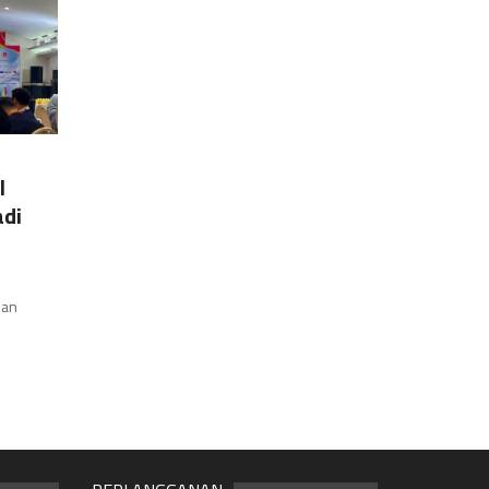
l
adi
han