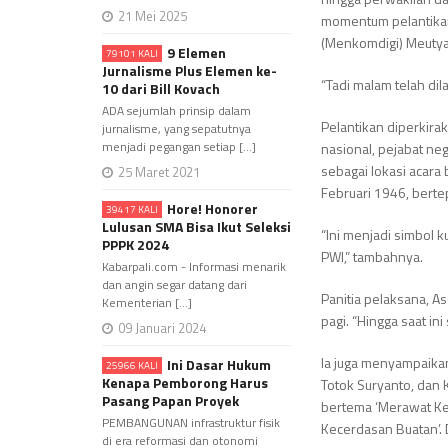
21 Mei 2025
momentum pelantikan 
(Menkomdigi) Meutya
9 Elemen
79101 KALI
Jurnalisme Plus Elemen ke-
“Tadi malam telah dila
10 dari Bill Kovach
ADA sejumlah prinsip dalam
Pelantikan diperkira
jurnalisme, yang sepatutnya
menjadi pegangan setiap [...]
nasional, pejabat ne
sebagai lokasi acara
25 Maret 2021
Februari 1946, berte
Hore! Honorer
39417 KALI
Lulusan SMA Bisa Ikut Seleksi
“Ini menjadi simbol
PPPK 2024
PWI,” tambahnya.
Kabarpali.com - Informasi menarik
dan angin segar datang dari
Panitia pelaksana, 
Kementerian [...]
pagi. “Hingga saat in
09 Januari 2024
Ia juga menyampaika
Ini Dasar Hukum
25966 KALI
Kenapa Pemborong Harus
Totok Suryanto, dan
Pasang Papan Proyek
bertema
‘Merawat Ke
PEMBANGUNAN infrastruktur fisik
Kecerdasan Buatan’
.
di era reformasi dan otonomi