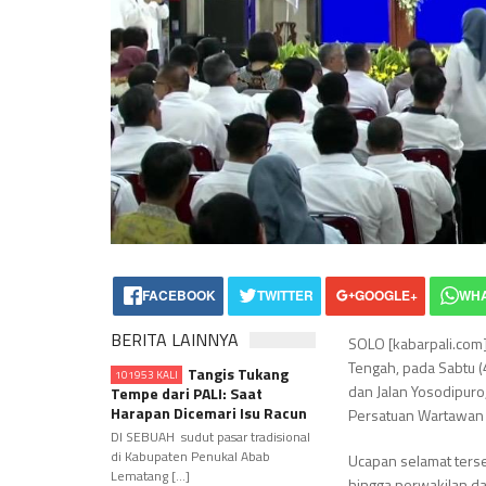
FACEBOOK
TWITTER
GOOGLE+
WH
BERITA LAINNYA
SOLO [kabarpali.com
Tengah, pada Sabtu (
Tangis Tukang
101953 KALI
dan Jalan Yosodipuro
Tempe dari PALI: Saat
Harapan Dicemari Isu Racun
Persatuan Wartawan 
DI SEBUAH sudut pasar tradisional
di Kabupaten Penukal Abab
Ucapan selamat terse
Lematang [...]
hingga perwakilan da