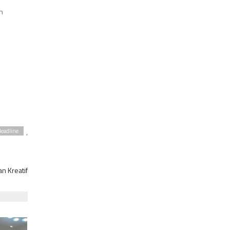
n
,
eadline
n Kreatif