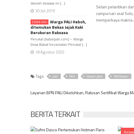
daerah dewasa ini [...]
Selain pelantikan d
30 Juli 2019
campursari asal Sol
memperkaya makna ac
Warga PALI Heboh,
23566 KALI
ditemukan Bekas Jejak Kaki
Berukuran Raksasa
Penukal [kabarpali.com] – Warga
Desa Babat Kecamatan Penukal [...]
18 Agustus 2020
Tags
pwi
Pers
dewan pers
Wartawan
Layanan BPN PALI Dikeluhkan, Ratusan Sertifikat Warga 
BERITA TERKAIT
Redak