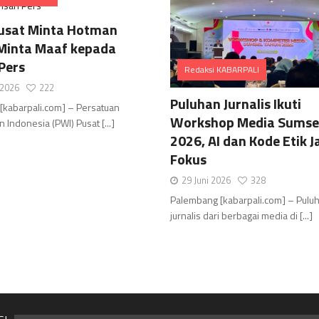
Comments
usat Minta Hotman
 Minta Maaf kepada
Pers
Redaksi KABARPALI
i 2026
222
Comments
Puluhan Jurnalis Ikuti
[kabarpali.com] – Persatuan
Workshop Media Sumse
 Indonesia (PWI) Pusat [...]
2026, AI dan Kode Etik J
Fokus
29 Juni 2026
328
Palembang [kabarpali.com] – Pulu
jurnalis dari berbagai media di [...]