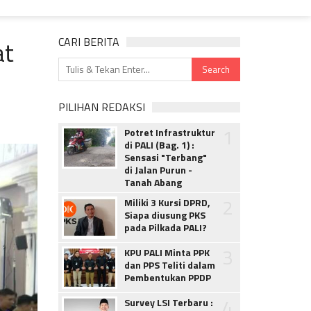
at
CARI BERITA
PILIHAN REDAKSI
1
Potret Infrastruktur
di PALI (Bag. 1) :
Sensasi "Terbang"
di Jalan Purun -
Tanah Abang
2
Miliki 3 Kursi DPRD,
Siapa diusung PKS
pada Pilkada PALI?
3
KPU PALI Minta PPK
dan PPS Teliti dalam
Pembentukan PPDP
4
Survey LSI Terbaru :