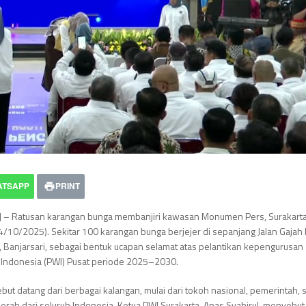
ATSAPP
PRINT
] – Ratusan karangan bunga membanjiri kawasan Monumen Pers, Surakarta
4/10/2025). Sekitar 100 karangan bunga berjejer di sepanjang Jalan Gaja
, Banjarsari, sebagai bentuk ucapan selamat atas pelantikan kepengurusan
Indonesia (PWI) Pusat periode 2025–2030.
but datang dari berbagai kalangan, mulai dari tokoh nasional, pemerintah, 
erah dari seluruh Indonesia. Ketua PWI Surakarta, Anas Syahirul, menyebut