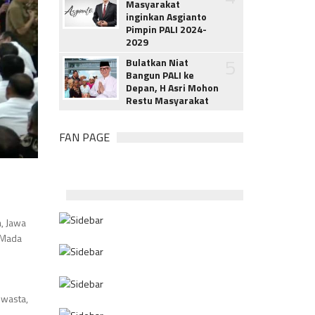
Masyarakat
inginkan Asgianto
Pimpin PALI 2024-
2029
5
Bulatkan Niat
Bangun PALI ke
Depan, H Asri Mohon
Restu Masyarakat
FAN PAGE
, Jawa
h Mada
swasta,