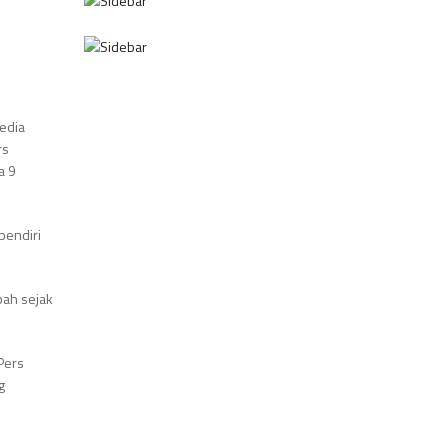
media
rs
a 9
pendiri
bah sejak
Pers
g