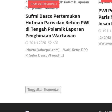
Redaksi KABARPALI
PWI P
Comments
Sufmi Dasco Pertemukan
Paris
Hotman Paris dan Ketum PWI
Insan 
di Tengah Polemik Laporan
19 Jul
Penghinaan Wartawan
JAKARTA 
30 Juli 2026
508
Wartawan
Jakarta [kabarpali.com] – Wakil Ketua DPR
RI Sufmi Dasco Ahmad [...]
Tinggalkan Komentar