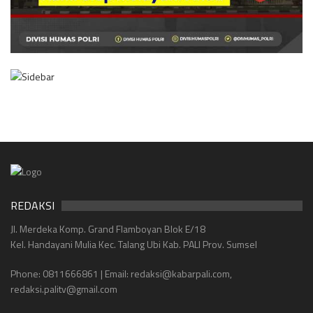
REDAKSI
Jl. Merdeka Komp. Grand Flamboyan Blok E/18
Kel. Handayani Mulia Kec. Talang Ubi Kab. PALI Prov. Sumsel
Phone: 0811666861 | Email: redaksi@kabarpali.com,
redaksi.palitv@gmail.com