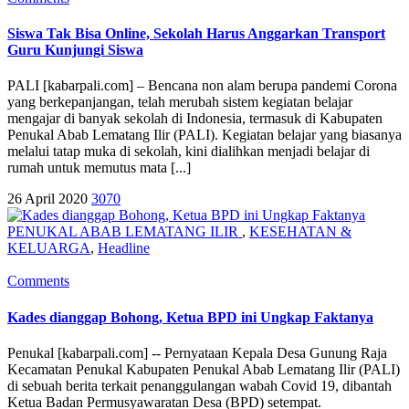
Siswa Tak Bisa Online, Sekolah Harus Anggarkan Transport
Guru Kunjungi Siswa
PALI [kabarpali.com] – Bencana non alam berupa pandemi Corona
yang berkepanjangan, telah merubah sistem kegiatan belajar
mengajar di banyak sekolah di Indonesia, termasuk di Kabupaten
Penukal Abab Lematang Ilir (PALI). Kegiatan belajar yang biasanya
melalui tatap muka di sekolah, kini dialihkan menjadi belajar di
rumah untuk memutus mata [...]
26 April 2020
3070
PENUKAL ABAB LEMATANG ILIR
,
KESEHATAN &
KELUARGA
,
Headline
Comments
Kades dianggap Bohong, Ketua BPD ini Ungkap Faktanya
Penukal [kabarpali.com] -- Pernyataan Kepala Desa Gunung Raja
Kecamatan Penukal Kabupaten Penukal Abab Lematang Ilir (PALI)
di sebuah berita terkait penanggulangan wabah Covid 19, dibantah
Ketua Badan Permusyawaratan Desa (BPD) setempat.