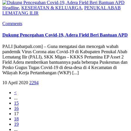
Headline
,
KESEHATAN & KELUARGA
,
PENUKAL ABAB
LEMATANG ILIR
Comments
Dukung Pencegahan Covid-19, Adera Field Beri Bantuan APD
PALI [kabarpali.com] – Guna mengatasi dan mencegah wabah
pandemik Virus Corona atau Covid-19 di Kabupaten Penukal Abab
Lematang Ilir (PALI), SKK Migas - KKKS Pertamina EP Asset 2
Field Adera memberikan bantuannya pada beberapa Puskesmas dan
Posko Gugus Tugas Covid-19 di desa-desa di 4 Kecamatan di
Wilayah Kerja Pertambangan (WKP) [...]
10 April 2020
2294
<
...
15
16
17
18
19
...