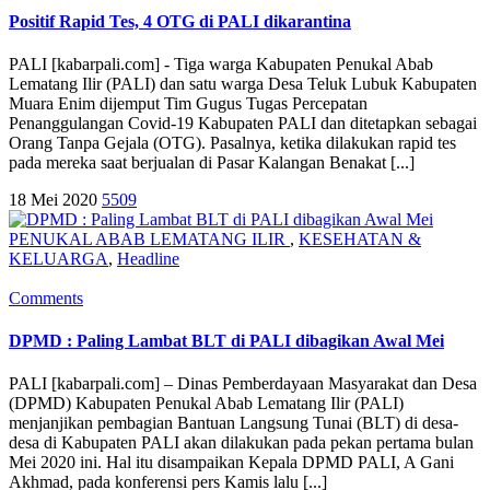
Positif Rapid Tes, 4 OTG di PALI dikarantina
PALI [kabarpali.com] - Tiga warga Kabupaten Penukal Abab
Lematang Ilir (PALI) dan satu warga Desa Teluk Lubuk Kabupaten
Muara Enim dijemput Tim Gugus Tugas Percepatan
Penanggulangan Covid-19 Kabupaten PALI dan ditetapkan sebagai
Orang Tanpa Gejala (OTG). Pasalnya, ketika dilakukan rapid tes
pada mereka saat berjualan di Pasar Kalangan Benakat [...]
18 Mei 2020
5509
PENUKAL ABAB LEMATANG ILIR
,
KESEHATAN &
KELUARGA
,
Headline
Comments
DPMD : Paling Lambat BLT di PALI dibagikan Awal Mei
PALI [kabarpali.com] – Dinas Pemberdayaan Masyarakat dan Desa
(DPMD) Kabupaten Penukal Abab Lematang Ilir (PALI)
menjanjikan pembagian Bantuan Langsung Tunai (BLT) di desa-
desa di Kabupaten PALI akan dilakukan pada pekan pertama bulan
Mei 2020 ini. Hal itu disampaikan Kepala DPMD PALI, A Gani
Akhmad, pada konferensi pers Kamis lalu [...]