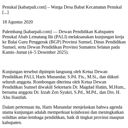
Penukal [kabarpali.com] – Warga Desa Babat Kecamatan Penukal
[...]
18 Agustus 2020
Palembang [kabarpali.com]
— Dewan Pendidikan Kabupaten
Penukal Abab Lematang Ilir (PALI) melaksanakan kunjungan kerja
ke Balai Guru Penggerak (BGP) Provinsi Sumsel, Dinas Pendidikan
Sumsel, serta Dewan Pendidikan Provinsi Sumatera Selatan pada
Kamis–Jumat (4–5 Desember 2025).
Kunjungan tersebut dipimpin langsung oleh Ketua Dewan
Pendidikan PALI, Haris Munandar, S.Pd. Fis., M.Si., dan diikuti
seluruh anggota. Rombongan diterima oleh Ketua Dewan
Pendidikan Sumsel diwakili Sekretaris Dr. Magdad Hatim, M.Hum.,
bersama anggota Dr. Izzah Zen Syukri, S.Pd., M.Pd., dan Drs. H.
Abu Hanifah.
Dalam pertemuan itu, Haris Munandar menjelaskan bahwa agenda
utama kunjungan adalah memperkuat kolaborasi dan meningkatkan
soliditas antar-lembaga pendidikan, baik di tingkat provinsi maupun
kabupaten.