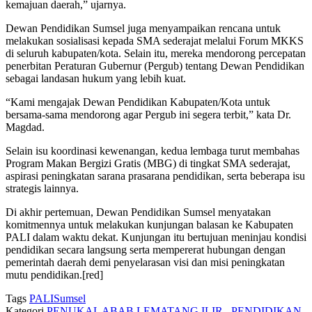
kemajuan daerah,”
ujarnya.
Dewan Pendidikan Sumsel juga menyampaikan rencana untuk
melakukan sosialisasi kepada SMA sederajat melalui Forum MKKS
di seluruh kabupaten/kota. Selain itu, mereka mendorong percepatan
penerbitan Peraturan Gubernur (Pergub) tentang Dewan Pendidikan
sebagai landasan hukum yang lebih kuat.
“Kami mengajak Dewan Pendidikan Kabupaten/Kota untuk
bersama-sama mendorong agar Pergub ini segera terbit,”
kata Dr.
Magdad.
Selain isu koordinasi kewenangan, kedua lembaga turut membahas
Program Makan Bergizi Gratis (MBG) di tingkat SMA sederajat,
aspirasi peningkatan sarana prasarana pendidikan, serta beberapa isu
strategis lainnya.
Di akhir pertemuan, Dewan Pendidikan Sumsel menyatakan
komitmennya untuk melakukan kunjungan balasan ke Kabupaten
PALI dalam waktu dekat. Kunjungan itu bertujuan meninjau kondisi
pendidikan secara langsung serta mempererat hubungan dengan
pemerintah daerah demi penyelarasan visi dan misi peningkatan
mutu pendidikan.[red]
Tags
PALI
Sumsel
Kategori
PENUKAL ABAB LEMATANG ILIR
,
PENDIDIKAN
,