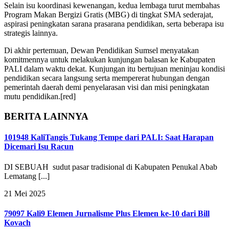
Selain isu koordinasi kewenangan, kedua lembaga turut membahas
Program Makan Bergizi Gratis (MBG) di tingkat SMA sederajat,
aspirasi peningkatan sarana prasarana pendidikan, serta beberapa isu
strategis lainnya.
Di akhir pertemuan, Dewan Pendidikan Sumsel menyatakan
komitmennya untuk melakukan kunjungan balasan ke Kabupaten
PALI dalam waktu dekat. Kunjungan itu bertujuan meninjau kondisi
pendidikan secara langsung serta mempererat hubungan dengan
pemerintah daerah demi penyelarasan visi dan misi peningkatan
mutu pendidikan.[red]
BERITA LAINNYA
101948 Kali
Tangis Tukang Tempe dari PALI: Saat Harapan
Dicemari Isu Racun
DI SEBUAH sudut pasar tradisional di Kabupaten Penukal Abab
Lematang [...]
21 Mei 2025
79097 Kali
9 Elemen Jurnalisme Plus Elemen ke-10 dari Bill
Kovach