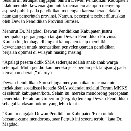
Selama ini terdapat anggapan bahwa Dewan Pendidikan Kabupaten
tidak memiliki kewenangan untuk memantau ataupun menyerap
aspirasi publik pada pendidikan menengah karena berada dalam
naungan pemerintah provinsi. Namun, persepsi tersebut diluruskan
oleh Dewan Pendidikan Provinsi Sumsel.
Menurut Dr. Magdad, Dewan Pendidikan Kabupaten justru
merupakan perpanjangan tangan Dewan Pendidikan Provinsi.
Karena itu, lembaga di tingkat kabupaten tetap memiliki
kewenangan untuk memastikan penyelenggaraan pendidikan
berjalan optimal di wilayah masing-masing.
“Apalagi peserta didik SMA sederajat adalah anak-anak warga
setempat. Mutu pendidikan mereka jelas berdampak langsung pada
kemajuan daerah,”
ujarnya.
Dewan Pendidikan Sumsel juga menyampaikan rencana untuk
melakukan sosialisasi kepada SMA sederajat melalui Forum MKKS
di seluruh kabupaten/kota. Selain itu, mereka mendorong percepatan
penerbitan Peraturan Gubernur (Pergub) tentang Dewan Pendidikan
sebagai landasan hukum yang lebih kuat.
“Kami mengajak Dewan Pendidikan Kabupaten/Kota untuk
bersama-sama mendorong agar Pergub ini segera terbit,”
kata Dr.
Magdad.