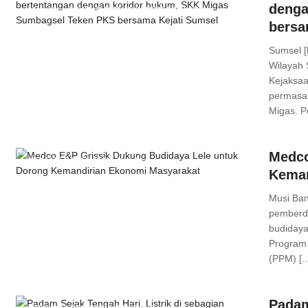
denga
Headline
,
SEKITAR KITA
,
SUMATERA SELATAN
bersa
Comments
Sumsel [
Wilayah 
Kejaksaa
permasal
Migas. Pe
Medco
SUMATERA SELATAN
,
Headline
Keman
Comments
Musi Ban
pemberda
budidaya
Program
(PPM) [..
Padam