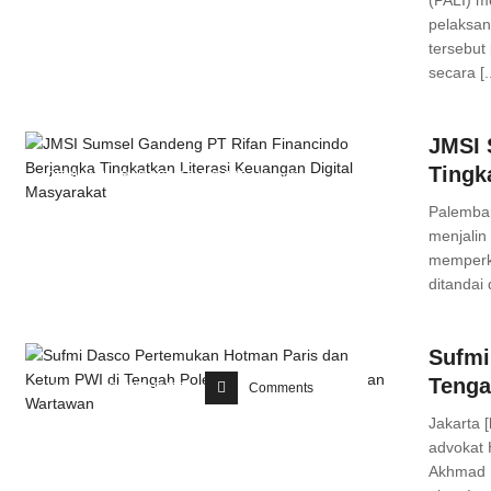
(PALI) m
pelaksa
tersebut
secara [..
JMSI 
Tingk
PENUKAL ABAB LEMATANG ILIR
,
Headline
,
SUMATERA SELATAN
Palemban
menjalin
Comments
memperku
ditandai
Sufmi
Tenga
Headline
,
SEKITAR KITA
Comments
Jakarta 
advokat
Akhmad M