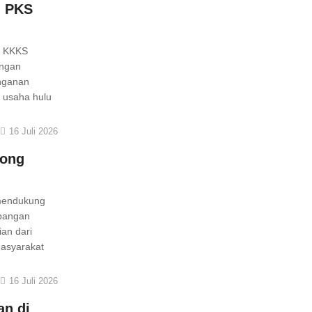
n PKS
– KKKS
engan
anganan
 usaha hulu
16 Juli 2026
rong
 mendukung
mbangan
an dari
asyarakat
16 Juli 2026
an di