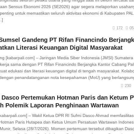
engimbau seluruh pelaku usaha yang hingga saat ini belum tercatat d
naan Sensus Ekonomi 2026 (SE2026) agar segera melaporkan usahan
 penting untuk memastikan seluruh aktivitas ekonomi di Kabupaten PALI
.]
172
05
Sumsel Gandeng PT Rifan Financindo Berjang
atkan Literasi Keuangan Digital Masyarakat
g [kabarpali.com] – Jaringan Media Siber Indonesia (JMSI) Sumatera
 kerja sama dengan PT Rifan Financindo Berjangka Kantor Cabang P
at edukasi dan literasi keuangan digital di tengah masyarakat. Kolabo
 dengan penandatanganan nota kesepahaman (MoU) yang berlangsung u
230
 Dasco Pertemukan Hotman Paris dan Ketum P
h Polemik Laporan Penghinaan Wartawan
[kabarpali.com] – Wakil Ketua DPR RI Sufmi Dasco Ahmad memfasilita
 Hotman Paris Hutapea dan Ketua Umum Persatuan Wartawan Indones
unir, Selasa (28/7/2026). Momen pertemuan tersebut dibagikan Dasc