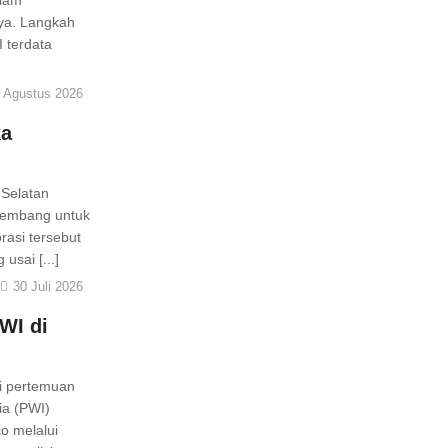
alam
ya. Langkah
 terdata
 Agustus 2026
ka
 Selatan
alembang untuk
rasi tersebut
sai [...]
30 Juli 2026
WI di
si pertemuan
ia (PWI)
o melalui