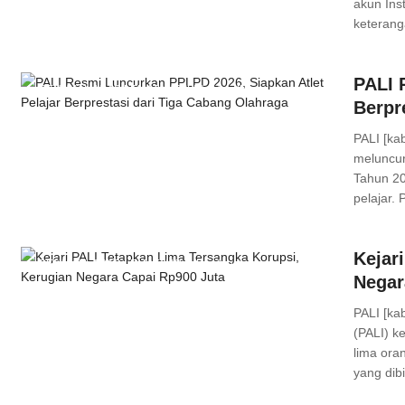
akun Ins
keteranga
PALI 
PENUKAL ABAB LEMATANG ILIR
,
Headline
Berpr
Comments
PALI [ka
meluncur
Tahun 20
pelajar.
Kejar
PENUKAL ABAB LEMATANG ILIR
,
Headline
,
Negar
SUMATERA SELATAN
PALI [ka
Comments
(PALI) 
lima ora
yang dib