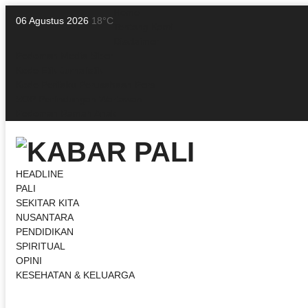
Home
06 Agustus 2026
18°C
Tentang Kami
Disclaimer
Pedoman Media Siber
Kode Etik Jurnalistik
Kode Perilaku Perusahaan Pers
SOP Perlindungan Wartawan
Pedoman Ramah Anak
HEADLINE
PALI
SEKITAR KITA
NUSANTARA
PENDIDIKAN
SPIRITUAL
OPINI
KESEHATAN & KELUARGA