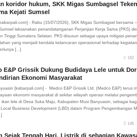
n koridor hukum, SKK Migas Sumbagsel Teke
ma Kejati Sumsel
kabarpali.com] - Rabu (15/07/2026), SKK Migas Sumbagsel bersama 
Sumsel laksanakan penandatanganan Perjanjian Kerja Sama (PKS) d
n Tinggi Sumatera Selatan. PKS disusun sebagai upaya mitigasi pen
ahan yang menjadi kendala kelancaran operasional terhadap kegiatan
rlunya [...]
182
 E&P Grissik Dukung Budidaya Lele untuk Do
dirian Ekonomi Masyarakat
yuasin [kabarpali.com] - Medco E&P Grissik Ltd. (Medco E&P) terus
yaan ekonomi masyarakat di sekitar wilayah operasi melalui penge
 ikan lele di Desa Suka Maju, Kabupaten Musi Banyuasin, sebagai bagi
 Local Business Development (LBD) dalam Program Pengembangan M
.]
146
 Sejak Tengah Hari, Listrik di sebagian Kawas