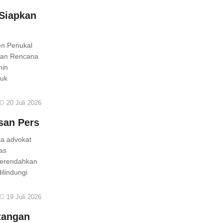
 Siapkan
en Penukal
nan Rencana
nin
tuk
20 Juli 2026
san Pers
ta advokat
as
merendahkan
ilindungi
19 Juli 2026
tangan