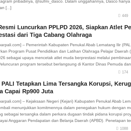
tagram pribadinya, @sufmi_dasco. Dalam unggahannya, Dasco hanya
n [...]
449
Resmi Luncurkan PPLPD 2026, Siapkan Atlet Pe
estasi dari Tiga Cabang Olahraga
barpali.com] – Pemerintah Kabupaten Penukal Abab Lematang Ilir (PAL
kan Program Pusat Pendidikan dan Latihan Olahraga Pelajar Daerah
26 sebagai upaya mencetak atlet muda berprestasi melalui pembinaan
 Peluncuran program tersebut berlangsung di Kantor Dinas Pemuda dan 
174
i PALI Tetapkan Lima Tersangka Korupsi, Kerug
a Capai Rp900 Juta
barpali.com] – Kejaksaan Negeri (Kejari) Kabupaten Penukal Abab Lema
kembali menunjukkan komitmennya dalam penegakan hukum dengan m
ng sebagai tersangka dalam perkara dugaan tindak pidana korupsi proy
iayai Anggaran Pendapatan dan Belanja Daerah (APBD). Penetapan ters
1088