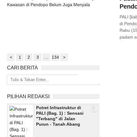
PENUKAL ABAB LEMATANG ILIR
,
Headline
Pendo
Comments
PALI [ka
di Pendo
Rabu (15
padam se
<
1
2
3
...
134
>
CARI BERITA
PILIHAN REDAKSI
1
Potret Infrastruktur di
PALI (Bag. 1) : Sensasi
"Terbang" di Jalan
Purun - Tanah Abang