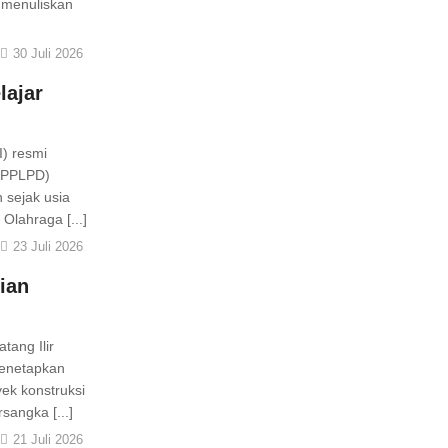
 menuliskan
30 Juli 2026
lajar
I) resmi
 (PPLPD)
 sejak usia
Olahraga [...]
23 Juli 2026
ian
tang Ilir
enetapkan
ek konstruksi
angka [...]
21 Juli 2026