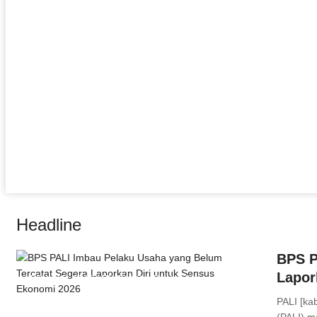
Headline
BPS P
Lapor
PENUKAL ABAB LEMATANG ILIR
,
Headline
Comments
PALI [ka