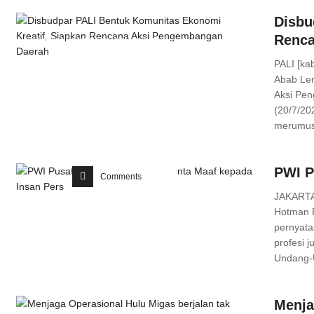
Disbu
Renca
PENUKAL ABAB LEMATANG ILIR
,
Headline
Comments
PALI [ka
Abab Lem
Aksi Pen
(20/7/20
merumusk
PWI P
Headline
Comments
JAKARTA 
Hotman 
pernyata
profesi 
Undang-U
Menja