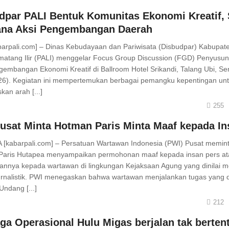
dpar PALI Bentuk Komunitas Ekonomi Kreatif,
na Aksi Pengembangan Daerah
barpali.com] – Dinas Kebudayaan dan Pariwisata (Disbudpar) Kabupat
atang Ilir (PALI) menggelar Focus Group Discussion (FGD) Penyusu
gembangan Ekonomi Kreatif di Ballroom Hotel Srikandi, Talang Ubi, Se
26). Kegiatan ini mempertemukan berbagai pemangku kepentingan un
an arah [...]
255
usat Minta Hotman Paris Minta Maaf kepada In
[kabarpali.com] – Persatuan Wartawan Indonesia (PWI) Pusat memin
Paris Hutapea menyampaikan permohonan maaf kepada insan pers at
annya kepada wartawan di lingkungan Kejaksaan Agung yang dinilai 
jurnalistik. PWI menegaskan bahwa wartawan menjalankan tugas yang d
ndang [...]
212
ga Operasional Hulu Migas berjalan tak berten