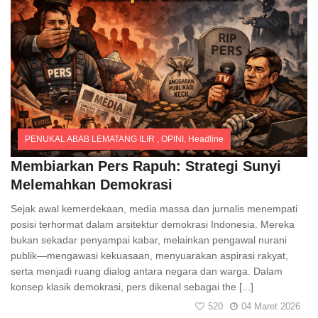
PENUKAL ABAB LEMATANG ILIR
,
OPINI
,
Headline
Comments
Membiarkan Pers Rapuh: Strategi Sunyi
Melemahkan Demokrasi
Sejak awal kemerdekaan, media massa dan jurnalis menempati
posisi terhormat dalam arsitektur demokrasi Indonesia. Mereka
bukan sekadar penyampai kabar, melainkan pengawal nurani
publik—mengawasi kekuasaan, menyuarakan aspirasi rakyat,
serta menjadi ruang dialog antara negara dan warga. Dalam
konsep klasik demokrasi, pers dikenal sebagai the [...]
520
04 Maret 2026