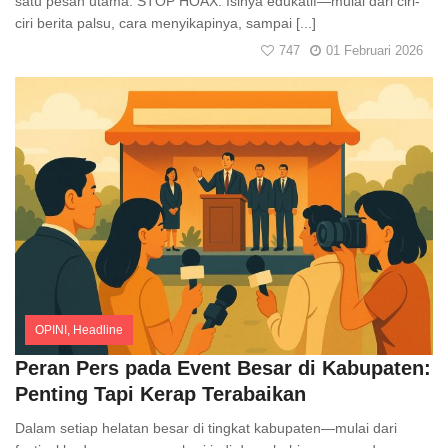
satu pesan utama: STOP HOAX. Isinya edukatif—mulai dari ciri-
ciri berita palsu, cara menyikapinya, sampai [...]
747
01 Februari 2026
OPINI
,
Headline
Comments
Peran Pers pada Event Besar di Kabupaten:
Penting Tapi Kerap Terabaikan
Dalam setiap helatan besar di tingkat kabupaten—mulai dari