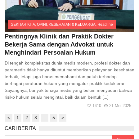
SEKITAR KITA
,
OPINI
,
KESEHATAN & KELUARGA
,
Headline
Comments
Pentingnya Klinik dan Praktik Dokter
Bekerja Sama dengan Advokat untuk
Menghindari Persoalan Hukum
Di tengah kompleksitas dunia medis modern, profesi dokter dan
paramedis tidak hanya dituntut memberikan pelayanan kesehatan
terbaik, tetapi juga harus memahami dan patuh terhadap
berbagai peraturan hukum yang mengatur praktik kedokteran.
Sayangnya, banyak tenaga medis yang belum menyadari bahwa
risiko hukum selalu mengintai, baik dalam bentuk [...]
1410
21 Mei 2025
<
1
2
3
...
5
>
CARI BERITA