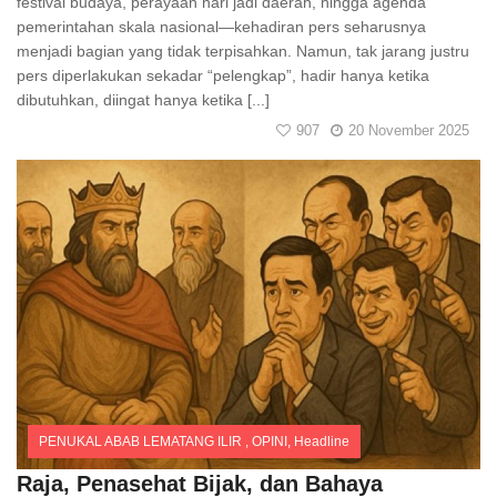
festival budaya, perayaan hari jadi daerah, hingga agenda
pemerintahan skala nasional—kehadiran pers seharusnya
menjadi bagian yang tidak terpisahkan. Namun, tak jarang justru
pers diperlakukan sekadar “pelengkap”, hadir hanya ketika
dibutuhkan, diingat hanya ketika [...]
907
20 November 2025
PENUKAL ABAB LEMATANG ILIR
,
OPINI
,
Headline
Comments
Raja, Penasehat Bijak, dan Bahaya