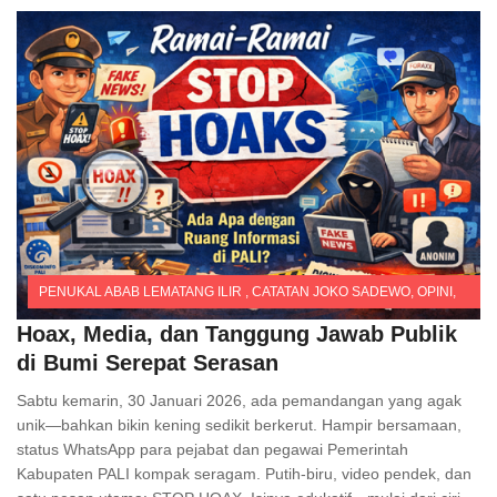
PENUKAL ABAB LEMATANG ILIR
,
CATATAN JOKO SADEWO
,
OPINI
,
Headline
Hoax, Media, dan Tanggung Jawab Publik
di Bumi Serepat Serasan
Comments
Sabtu kemarin, 30 Januari 2026, ada pemandangan yang agak
unik—bahkan bikin kening sedikit berkerut. Hampir bersamaan,
status WhatsApp para pejabat dan pegawai Pemerintah
Kabupaten PALI kompak seragam. Putih-biru, video pendek, dan