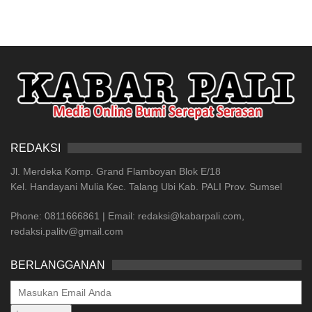
REDAKSI
Jl. Merdeka Komp. Grand Flamboyan Blok E/18
Kel. Handayani Mulia Kec. Talang Ubi Kab. PALI Prov. Sumsel
Phone: 0811666861 | Email: redaksi@kabarpali.com,
redaksi.palitv@gmail.com
BERLANGGANAN