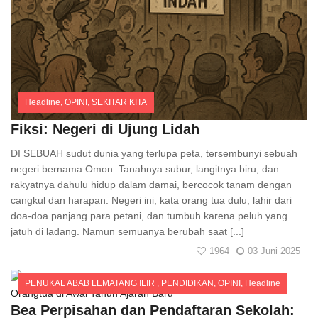
Headline
,
OPINI
,
SEKITAR KITA
Comments
Fiksi: Negeri di Ujung Lidah
DI SEBUAH sudut dunia yang terlupa peta, tersembunyi sebuah
negeri bernama Omon. Tanahnya subur, langitnya biru, dan
rakyatnya dahulu hidup dalam damai, bercocok tanam dengan
cangkul dan harapan. Negeri ini, kata orang tua dulu, lahir dari
doa-doa panjang para petani, dan tumbuh karena peluh yang
jatuh di ladang. Namun semuanya berubah saat [...]
1964
03 Juni 2025
PENUKAL ABAB LEMATANG ILIR
,
PENDIDIKAN
,
OPINI
,
Headline
Comments
Bea Perpisahan dan Pendaftaran Sekolah: