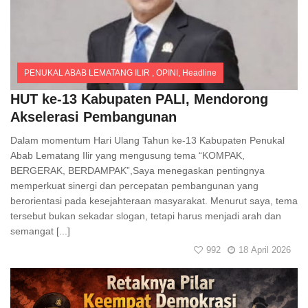
PENUKAL ABAB LEMATANG ILIR
,
OPINI
,
Headline
Comments
HUT ke-13 Kabupaten PALI, Mendorong
Akselerasi Pembangunan
Dalam momentum Hari Ulang Tahun ke-13 Kabupaten Penukal
Abab Lematang Ilir yang mengusung tema “KOMPAK,
BERGERAK, BERDAMPAK”,Saya menegaskan pentingnya
memperkuat sinergi dan percepatan pembangunan yang
berorientasi pada kesejahteraan masyarakat. Menurut saya, tema
tersebut bukan sekadar slogan, tetapi harus menjadi arah dan
semangat [...]
992
18 April 2026