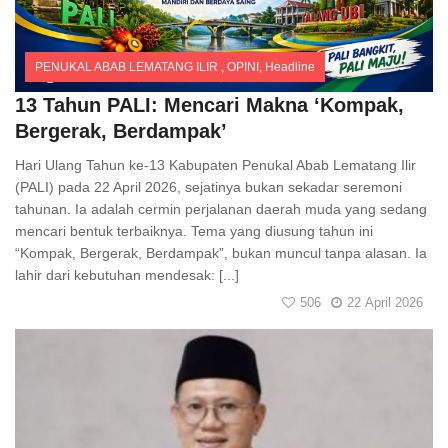
PENUKAL ABAB LEMATANG ILIR
,
OPINI
,
Headline
Comments
13 Tahun PALI: Mencari Makna ‘Kompak,
Bergerak, Berdampak’
Hari Ulang Tahun ke-13 Kabupaten Penukal Abab Lematang Ilir
(PALI) pada 22 April 2026, sejatinya bukan sekadar seremoni
tahunan. Ia adalah cermin perjalanan daerah muda yang sedang
mencari bentuk terbaiknya. Tema yang diusung tahun ini
“Kompak, Bergerak, Berdampak”, bukan muncul tanpa alasan. Ia
lahir dari kebutuhan mendesak: [...]
506
22 April 2026