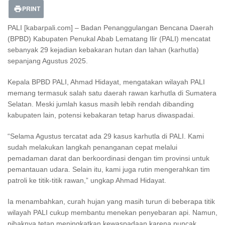
PRINT
PALI [kabarpali.com] – Badan Penanggulangan Bencana Daerah
(BPBD) Kabupaten Penukal Abab Lematang Ilir (PALI) mencatat
sebanyak 29 kejadian kebakaran hutan dan lahan (karhutla)
sepanjang Agustus 2025.
Kepala BPBD PALI, Ahmad Hidayat, mengatakan wilayah PALI
memang termasuk salah satu daerah rawan karhutla di Sumatera
Selatan. Meski jumlah kasus masih lebih rendah dibanding
kabupaten lain, potensi kebakaran tetap harus diwaspadai.
“Selama Agustus tercatat ada 29 kasus karhutla di PALI. Kami
sudah melakukan langkah penanganan cepat melalui
pemadaman darat dan berkoordinasi dengan tim provinsi untuk
pemantauan udara. Selain itu, kami juga rutin mengerahkan tim
patroli ke titik-titik rawan,” ungkap Ahmad Hidayat.
Ia menambahkan, curah hujan yang masih turun di beberapa titik
wilayah PALI cukup membantu menekan penyebaran api. Namun,
pihaknya tetap meningkatkan kewaspadaan karena puncak