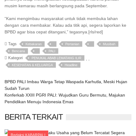
musim kemarau masih berlangsung pada September.
“Kami mengimbau masyarakat untuk tidak membuka lahan
dengan cara membakar. Kalau ada titik api, segera laporkan ke
BPBD agar bisa cepat ditangani,” tegasnya.[rls/red]
Tags
Kebakaran
Pertanian
Musibah
Bencana
PALI
Kategori
PENUKAL ABAB LEMATANG ILIR
,
,
KESEHATAN & KELUARGA
Headline
BPBD PALI Imbau Warga Tetap Waspada Karhutla, Meski Hujan
Sudah Turun
Konferkab XXIII PGRI PALI: Wujudkan Guru Bermutu, Majukan
Pendidikan Menuju Indonesia Emas
BERITA TERKAIT
Redaksi KABARPALI