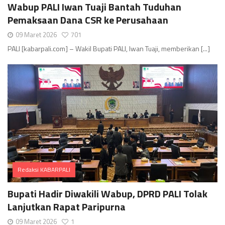
Wabup PALI Iwan Tuaji Bantah Tuduhan
Pemaksaan Dana CSR ke Perusahaan
09 Maret 2026
701
PALI [kabarpali.com] – Wakil Bupati PALI, Iwan Tuaji, memberikan [...]
Redaksi KABARPALI
Comments
Bupati Hadir Diwakili Wabup, DPRD PALI Tolak
Lanjutkan Rapat Paripurna
09 Maret 2026
1