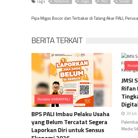
Tags
Pertamina
migas
PALI
Sumsel
Pipa Migas Bocor dan Terbakar di Talang Akar PALI, Peru
BERITA TERKAIT
Redak
JMSI 
Rifan
Tingk
Redaksi KABARPALI
Digit
Comments
BPS PALI Imbau Pelaku Usaha
30 Jul
yang Belum Tercatat Segera
Palemban
Laporkan Diri untuk Sensus
Media Sib
Ekonomi 2026