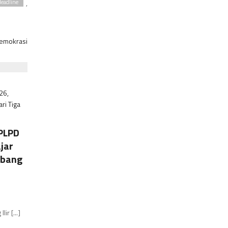
,
eadline
Demokrasi
PLPD
jar
abang
r [...]