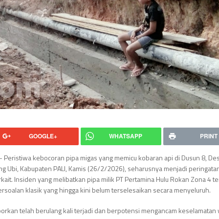
GOOGLE+
WHATSAPP
PRINT
 – Peristiwa kebocoran pipa migas yang memicu kobaran api di Dusun 8, De
ng Ubi, Kabupaten PALI, Kamis (26/2/2026), seharusnya menjadi peringatan
rkait. Insiden yang melibatkan pipa milik
PT Pertamina Hulu Rokan
Zona 4 te
rsoalan klasik yang hingga kini belum terselesaikan secara menyeluruh.
porkan telah berulang kali terjadi dan berpotensi mengancam keselamatan