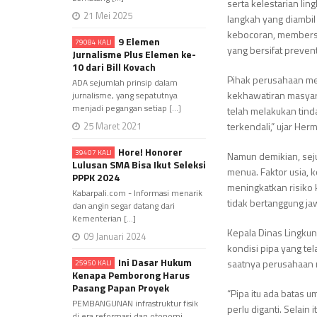
serta kelestarian li
21 Mei 2025
langkah yang diambil
kebocoran, membersih
9 Elemen
79084 KALI
yang bersifat preventi
Jurnalisme Plus Elemen ke-
10 dari Bill Kovach
Pihak perusahaan me
ADA sejumlah prinsip dalam
kekhawatiran masyar
jurnalisme, yang sepatutnya
menjadi pegangan setiap [...]
telah melakukan tin
25 Maret 2021
terkendali,” ujar He
Hore! Honorer
39407 KALI
Namun demikian, seju
Lulusan SMA Bisa Ikut Seleksi
menua. Faktor usia, k
PPPK 2024
meningkatkan risiko 
Kabarpali.com - Informasi menarik
tidak bertanggung ja
dan angin segar datang dari
Kementerian [...]
Kepala Dinas Lingkun
09 Januari 2024
kondisi pipa yang te
Ini Dasar Hukum
saatnya perusahaan 
25950 KALI
Kenapa Pemborong Harus
Pasang Papan Proyek
“Pipa itu ada batas u
PEMBANGUNAN infrastruktur fisik
perlu diganti. Selain
di era reformasi dan otonomi