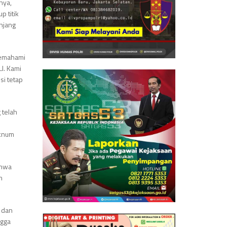
nya,
 titik
njang
memahami
I. Kami
si tetap
 telah
oknum
ahwa
h
a dan
ngga