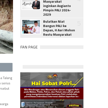
Masyarakat
inginkan Asgianto
Pimpin PALI 2024-
2029
5
Bulatkan Niat
Bangun PALI ke
Depan, H Asri Mohon
Restu Masyarakat
FAN PAGE
sa Talang
 serius
rsebut
 warga