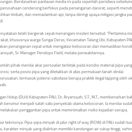
ngkungan. Berdasarkan pantauan media ini pada sejumlah peristiwa sebelum
 perusahaan cenderung berfokus pada penanganan darurat, seperti menutup
kan limbah, dan memadamkan api, tanpa diiringi upaya mitigasi jangka pa
f.
nyatakan telah bergerak cepat menangani insiden tersebut. “Pertamina 
akat, khususnya warga Sungai Deras, Kecamatan Talang Ubi, Kabupaten PAL
dakan penanganan cepat untuk mengatasi kebocoran dan memastikan kondi
rmansyah, Sr. Manager Pendopo Field, melalui perwakilannya.
mlah pihak menilai akar persoalan terletak pada kondisi material pipa yang
orosi, serta posisi pipa yang diletakkan di atas permukaan tanah dinilai
kerusakan, termasuk potensi sabotase berupa praktik ilegal tapping oleh 
wab.
gan Hidup (DLH) Kabupaten PALI, Dr. Aryansyah, S.T., M.T., membenarkan b
lah berumur menjadi salah satu penyebab utama kebocoran. Ia menilai suda
melakukan penggantian pipa untuk meminimalkan risiko kejadian serupa.
mur teknisnya. Pipa-pipa minyak di jalur right of way (ROW) di PALI sudah tu
 itu, karakter minyak yang dialirkan memiliki kandungan air cukup tinggi, sehi