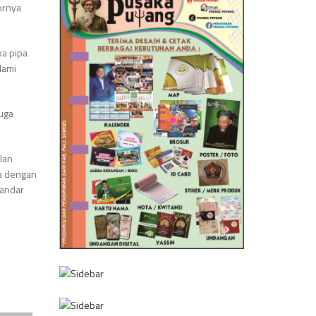
ornya
ka pipa
lami
juga
lan
pa dengan
tandar