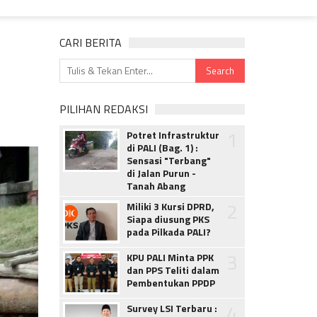
CARI BERITA
PILIHAN REDAKSI
1
Potret Infrastruktur
di PALI (Bag. 1) :
Sensasi "Terbang"
di Jalan Purun -
Tanah Abang
2
Miliki 3 Kursi DPRD,
Siapa diusung PKS
pada Pilkada PALI?
3
KPU PALI Minta PPK
dan PPS Teliti dalam
Pembentukan PPDP
4
Survey LSI Terbaru :