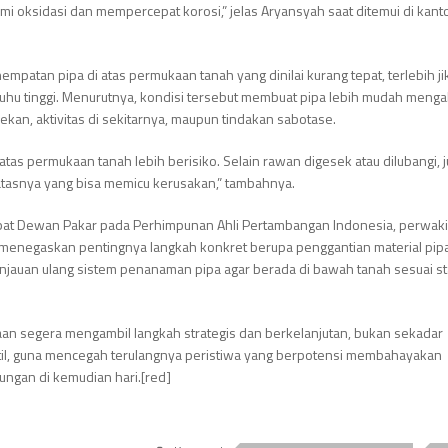
mi oksidasi dan mempercepat korosi,” jelas Aryansyah saat ditemui di kant
empatan pipa di atas permukaan tanah yang dinilai kurang tepat, terlebih ji
uhu tinggi. Menurutnya, kondisi tersebut membuat pipa lebih mudah menga
ekan, aktivitas di sekitarnya, maupun tindakan sabotase.
atas permukaan tanah lebih berisiko. Selain rawan digesek atau dilubangi, 
i atasnya yang bisa memicu kerusakan,” tambahnya.
abat Dewan Pakar pada Perhimpunan Ahli Pertambangan Indonesia, perwaki
i menegaskan pentingnya langkah konkret berupa penggantian material pi
injauan ulang sistem penanaman pipa agar berada di bawah tanah sesuai s
aan segera mengambil langkah strategis dan berkelanjutan, bukan sekadar
il, guna mencegah terulangnya peristiwa yang berpotensi membahayakan
ungan di kemudian hari.[red]