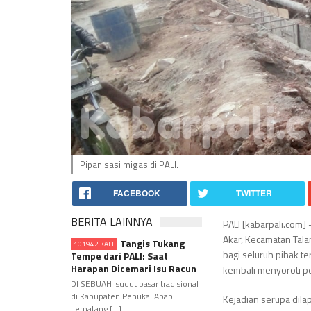
Pipanisasi migas di PALI.
FACEBOOK
TWITTER
BERITA LAINNYA
PALI [kabarpali.com]
Akar, Kecamatan Tala
Tangis Tukang
101942 KALI
bagi seluruh pihak te
Tempe dari PALI: Saat
Harapan Dicemari Isu Racun
kembali menyoroti pe
DI SEBUAH sudut pasar tradisional
di Kabupaten Penukal Abab
Kejadian serupa dila
Lematang [...]