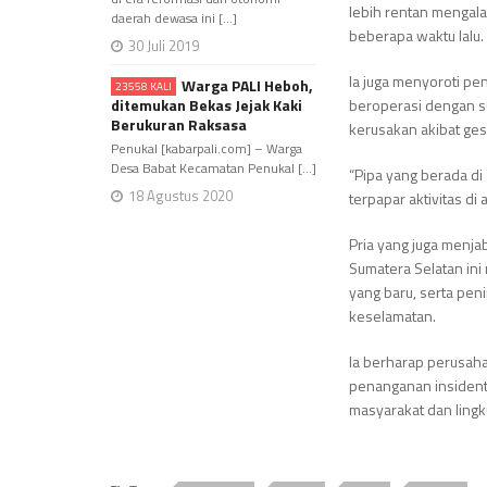
lebih rentan mengala
daerah dewasa ini [...]
beberapa waktu lalu.
30 Juli 2019
Ia juga menyoroti pen
Warga PALI Heboh,
23558 KALI
ditemukan Bekas Jejak Kaki
beroperasi dengan s
Berukuran Raksasa
kerusakan akibat ges
Penukal [kabarpali.com] – Warga
Desa Babat Kecamatan Penukal [...]
“Pipa yang berada di 
18 Agustus 2020
terpapar aktivitas d
Pria yang juga menj
Sumatera Selatan in
yang baru, serta pen
keselamatan.
Ia berharap perusah
penanganan insident
masyarakat dan lingk