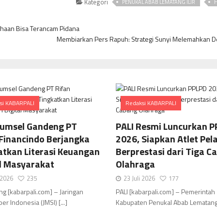
Kategori
PENUKAL ABAB LEMATANG ILIR
H
sahaan Bisa Terancam Pidana
Membiarkan Pers Rapuh: Strategi Sunyi Melemahkan 
si KABARPALI
Redaksi KABARPALI
Comments
Comments
Sumsel Gandeng PT
PALI Resmi Luncurkan P
 Financindo Berjangka
2026, Siapkan Atlet Pela
atkan Literasi Keuangan
Berprestasi dari Tiga C
al Masyarakat
Olahraga
i 2026
235
23 Juli 2026
177
g [kabarpali.com] – Jaringan
PALI [kabarpali.com] – Pemerintah
er Indonesia (JMSI) [...]
Kabupaten Penukal Abab Lematang Ili