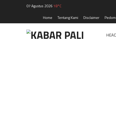
07 Agustus 2026
18°C
Home
Tentang Kami
Disclaimer
Pedoma
HEAD