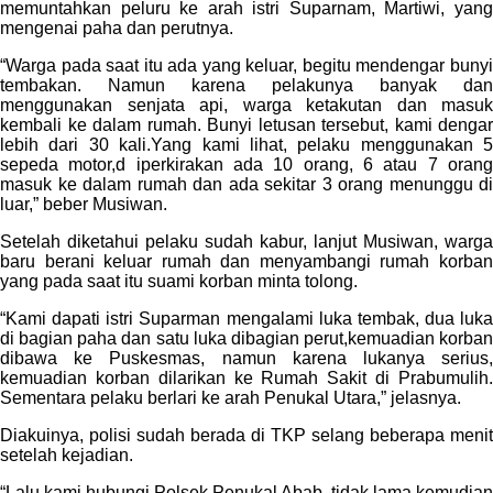
memuntahkan peluru ke arah istri Suparnam, Martiwi, yang
mengenai paha dan perutnya.
“Warga pada saat itu ada yang keluar, begitu mendengar bunyi
tembakan. Namun karena pelakunya banyak dan
menggunakan senjata api, warga ketakutan dan masuk
kembali ke dalam rumah. Bunyi letusan tersebut, kami dengar
lebih dari 30 kali.Yang kami lihat, pelaku menggunakan 5
sepeda motor,d iperkirakan ada 10 orang, 6 atau 7 orang
masuk ke dalam rumah dan ada sekitar 3 orang menunggu di
luar,” beber Musiwan.
Setelah diketahui pelaku sudah kabur, lanjut Musiwan, warga
baru berani keluar rumah dan menyambangi rumah korban
yang pada saat itu suami korban minta tolong.
“Kami dapati istri Suparman mengalami luka tembak, dua luka
di bagian paha dan satu luka dibagian perut,kemuadian korban
dibawa ke Puskesmas, namun karena lukanya serius,
kemuadian korban dilarikan ke Rumah Sakit di Prabumulih.
Sementara pelaku berlari ke arah Penukal Utara,” jelasnya.
Diakuinya, polisi sudah berada di TKP selang beberapa menit
setelah kejadian.
“Lalu kami hubungi Polsek Penukal Abab, tidak lama kemudian