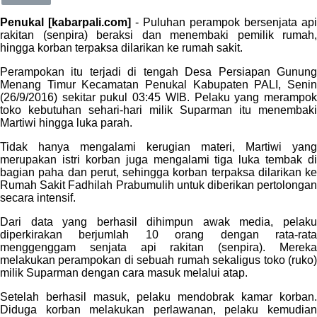
Penukal [kabarpali.com]
- Puluhan perampok bersenjata api
rakitan (senpira) beraksi dan menembaki pemilik rumah,
hingga korban terpaksa dilarikan ke rumah sakit.
Perampokan itu terjadi di tengah Desa Persiapan Gunung
Menang Timur Kecamatan Penukal Kabupaten PALI, Senin
(26/9/2016) sekitar pukul 03:45 WIB. Pelaku yang merampok
toko kebutuhan sehari-hari milik Suparman itu menembaki
Martiwi hingga luka parah.
Tidak hanya mengalami kerugian materi, Martiwi yang
merupakan istri korban juga mengalami tiga luka tembak di
bagian paha dan perut, sehingga korban terpaksa dilarikan ke
Rumah Sakit Fadhilah Prabumulih untuk diberikan pertolongan
secara intensif.
Dari data yang berhasil dihimpun awak media, pelaku
diperkirakan berjumlah 10 orang dengan rata-rata
menggenggam senjata api rakitan (senpira). Mereka
melakukan perampokan di sebuah rumah sekaligus toko (ruko)
milik Suparman dengan cara masuk melalui atap.
Setelah berhasil masuk, pelaku mendobrak kamar korban.
Diduga korban melakukan perlawanan, pelaku kemudian