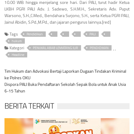
10.00 WIB hingga menjelang sore hari. Dari PALI, turut hadir Ketua
LKBH PGRI PALI Adv. J. Sadewo, S.H.M.H., Sekretaris Adv. Puput
Warsono, S.H.,C.Med., Bendahara Surjono, S.H., serta Ketua PGRI PALI,
Jainul Abidin, S.Pd.,M.Pd., dan jajaran pengurus lainnya.[red]
Tags
Pendidikan
PALI
hukum
Kategori
,
,
PENUKAL ABAB LEMATANG ILIR
PENDIDIKAN
Headline
Tim Hukum dan Advokasi Bertaji Laporkan Dugaan Tindakan Kriminal
ke Polres OKU
Dispora PALI Buka Pendaftaran Sekolah Sepak Bola untuk Anak Usia
6-15 Tahun
BERITA TERKAIT