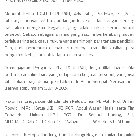
736/Um/PB/XXlll/2024, 24 Oktober 2024.
Menurut Ketua LKBH PGRI PALI, Advokat J. Sadewo, S.H.,M.H.,
pihaknya menyambut baik undangan tersebut, dan dengan senang
hati akan mengikuti kegiatan yang dilaksanakan secara virtual
tersebut. Sebab, sebagaimana isu yang saat ini berkembang, sudah
terlalu sering ada kasus hukum yang menimpah para tenaga pendidik.
Dan, pada pertemuan di maksud tentunya akan didiskusikan para
pengampu kebijakan untuk dapat dicari solusinya.
“Kami jajaran Pengurus LKBH PGRI PALI, Insya Allah hadir. Kita
berharap ada ilmu baru yang didapat dari kegiatan tersebut, yang bisa
diterapkan bagi dunia pendidikan di Bumi Serepat Serasan ini,”
ujarnya, Rabu malam (30/10/2024).
Rakornas itu juga akan dihadiri oleh Ketua Umum PB PGRI Prof. Unifah
Rosyidi, M.Pd., Ketua LKBH PB PGRI Abdul Waseh Hasis, serta Tim
Penasehat Hukum LKBH PGRI Dr. Semuel Haning, S.H,
MH,C.Me.,CPArb.,C.P.L.C dan Dr. Wahyu Widodo, S.H, M.Hum.
Rakornas bertopik “Lindungi Guru, Lindungi Negara” dimulai dari pukul