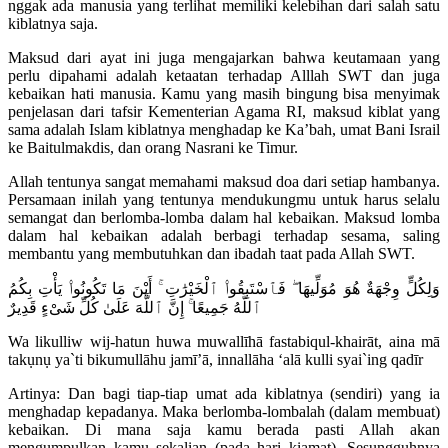
nggak ada manusia yang terlihat memiliki kelebihan dari salah satu
kiblatnya saja.
Maksud dari ayat ini juga mengajarkan bahwa keutamaan yang
perlu dipahami adalah ketaatan terhadap Alllah SWT dan juga
kebaikan hati manusia. Kamu yang masih bingung bisa menyimak
penjelasan dari tafsir Kementerian Agama RI, maksud kiblat yang
sama adalah Islam kiblatnya menghadap ke Ka’bah, umat Bani Israil
ke Baitulmakdis, dan orang Nasrani ke Timur.
Allah tentunya sangat memahami maksud doa dari setiap hambanya.
Persamaan inilah yang tentunya mendukungmu untuk harus selalu
semangat dan berlomba-lomba dalam hal kebaikan. Maksud lomba
dalam hal kebaikan adalah berbagi terhadap sesama, saling
membantu yang membutuhkan dan ibadah taat pada Allah SWT.
وَلِكُلٍّ وِجْهَةٌ هُوَ مُوَلِّيهَا ۖ فَٱسْتَبِقُوا۟ ٱلْخَيْرَٰتِ ۚ أَيْنَ مَا تَكُونُوا۟ يَأْتِ بِكُمُ
ٱللَّهُ جَمِيعًا ۚ إِنَّ ٱللَّهَ عَلَىٰ كُلِّ شَىْءٍ قَدِيرٌ
Wa likulliw wij-hatun huwa muwallīhā fastabiqul-khairāt, aina mā
takụnụ ya`ti bikumullāhu jamī’ā, innallāha ‘alā kulli syai`ing qadīr
Artinya: Dan bagi tiap-tiap umat ada kiblatnya (sendiri) yang ia
menghadap kepadanya. Maka berlomba-lombalah (dalam membuat)
kebaikan. Di mana saja kamu berada pasti Allah akan
mengumpulkan kamu sekalian (pada hari kiamat). Sesungguhnya