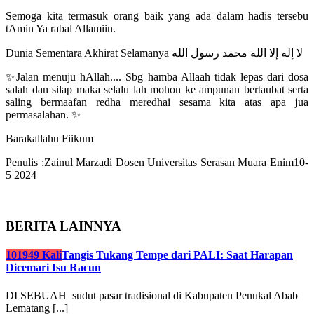
Semoga kita termasuk orang baik yang ada dalam hadis tersebu
tAmin Ya rabal Allamiin.
Dunia Sementara Akhirat Selamanya لا إله إلا الله محمد رسول الله
✨Jalan menuju hAllah.... Sbg hamba Allaah tidak lepas dari dosa
salah dan silap maka selalu lah mohon ke ampunan bertaubat serta
saling bermaafan redha meredhai sesama kita atas apa jua
permasalahan. ✨
Barakallahu Fiikum
Penulis :Zainul Marzadi Dosen Universitas Serasan Muara Enim10-
5 2024
BERITA LAINNYA
101949 Kali
Tangis Tukang Tempe dari PALI: Saat Harapan
Dicemari Isu Racun
DI SEBUAH sudut pasar tradisional di Kabupaten Penukal Abab
Lematang [...]