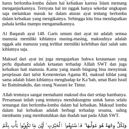
harus berlomba-lomba dalam hal kebaikan karena Islam memang
menganjurkannya. Ternyata hal ini nggak hanya sekedar ungkapan
saja melainkan masuk ke dalam aturan ayat tentang berlomba
dalam kebaikan yang mengikatnya. Sehingga kita bisa mendapatkan
pahala ketika mampu mengamalkannya.
Al Baqarah ayat 148. Garis umum dari ayat ini adalah semua
manusia memiliki kiblatnya masing-masing, maksudnya adalah
nggak ada manusia yang terlihat memiliki kelebihan dari salah satu
kiblatnya saja.
Maksud dari ayat ini juga mengajarkan bahwa keutamaan yang
perlu dipahami adalah ketaatan terhadap Alllah SWT dan juga
kebaikan hati manusia. Kamu yang masih bingung bisa menyimak
penjelasan dari tafsir Kementerian Agama RI, maksud kiblat yang
sama adalah Islam kiblatnya menghadap ke Ka’bah, umat Bani Israil
ke Baitulmakdis, dan orang Nasrani ke Timur.
Allah tentunya sangat memahami maksud doa dari setiap hambanya.
Persamaan inilah yang tentunya mendukungmu untuk harus selalu
semangat dan berlomba-lomba dalam hal kebaikan. Maksud lomba
dalam hal kebaikan adalah berbagi terhadap sesama, saling
membantu yang membutuhkan dan ibadah taat pada Allah SWT.
وَلِكُلٍّ وِجْهَةٌ هُوَ مُوَلِّيهَا ۖ فَٱسْتَبِقُوا۟ ٱلْخَيْرَٰتِ ۚ أَيْنَ مَا تَكُونُوا۟ يَأْتِ بِكُمُ