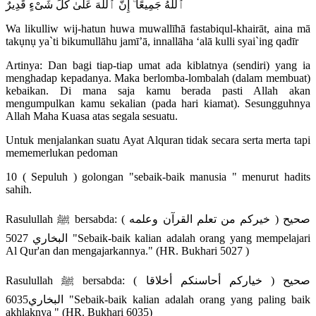
ٱللَّهُ جَمِيعًا ۚ إِنَّ ٱللَّهَ عَلَىٰ كُلِّ شَىْءٍ قَدِيرٌ
Wa likulliw wij-hatun huwa muwallīhā fastabiqul-khairāt, aina mā
takụnụ ya`ti bikumullāhu jamī’ā, innallāha ‘alā kulli syai`ing qadīr
Artinya: Dan bagi tiap-tiap umat ada kiblatnya (sendiri) yang ia
menghadap kepadanya. Maka berlomba-lombalah (dalam membuat)
kebaikan. Di mana saja kamu berada pasti Allah akan
mengumpulkan kamu sekalian (pada hari kiamat). Sesungguhnya
Allah Maha Kuasa atas segala sesuatu.
Untuk menjalankan suatu Ayat Alquran tidak secara serta merta tapi
mememerlukan pedoman
10 ( Sepuluh ) golongan "sebaik-baik manusia " menurut hadits
sahih.
Rasulullah ﷺ bersabda: ( خيركم من تعلم القرآن وعلمه ) صحيح
البخاري 5027 "Sebaik-baik kalian adalah orang yang mempelajari
Al Qur'an dan mengajarkannya." (HR. Bukhari 5027 )
Rasulullah ﷺ bersabda: ( خياركم أحاسنكم أخلاقا ) صحيح
البخاري6035 "Sebaik-baik kalian adalah orang yang paling baik
akhlaknya " (HR. Bukhari 6035)