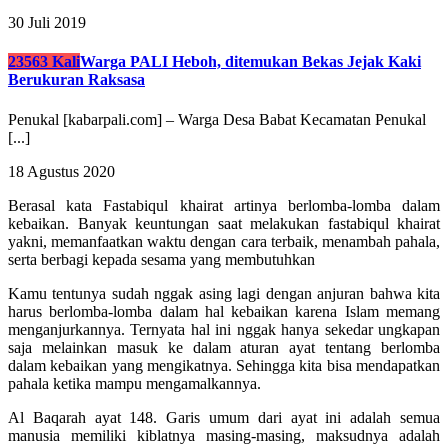
30 Juli 2019
23563 Kali
Warga PALI Heboh, ditemukan Bekas Jejak Kaki
Berukuran Raksasa
Penukal [kabarpali.com] – Warga Desa Babat Kecamatan Penukal
[...]
18 Agustus 2020
Berasal kata Fastabiqul khairat artinya berlomba-lomba dalam
kebaikan. Banyak keuntungan saat melakukan fastabiqul khairat
yakni, memanfaatkan waktu dengan cara terbaik, menambah pahala,
serta berbagi kepada sesama yang membutuhkan
Kamu tentunya sudah nggak asing lagi dengan anjuran bahwa kita
harus berlomba-lomba dalam hal kebaikan karena Islam memang
menganjurkannya. Ternyata hal ini nggak hanya sekedar ungkapan
saja melainkan masuk ke dalam aturan ayat tentang berlomba
dalam kebaikan yang mengikatnya. Sehingga kita bisa mendapatkan
pahala ketika mampu mengamalkannya.
Al Baqarah ayat 148. Garis umum dari ayat ini adalah semua
manusia memiliki kiblatnya masing-masing, maksudnya adalah