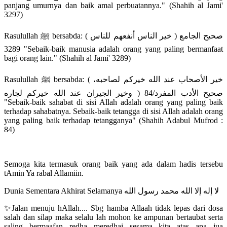
panjang umurnya dan baik amal perbuatannya." (Shahih al Jami'
3297)
Rasulullah ﷺ bersabda: ( خير الناس أنفعهم للناس ) صحيح الجامع
3289 "Sebaik-baik manusia adalah orang yang paling bermanfaat
bagi orang lain." (Shahih al Jami' 3289)
Rasulullah ﷺ bersabda: ( خير الأصحاب عند الله خيركم لصاحبه،
وخير الجيران عند الله خيركم لجاره ) صحيح الأدب المفرد/84
"Sebaik-baik sahabat di sisi Allah adalah orang yang paling baik
terhadap sahabatnya. Sebaik-baik tetangga di sisi Allah adalah orang
yang paling baik terhadap tetangganya" (Shahih Adabul Mufrod :
84)
Semoga kita termasuk orang baik yang ada dalam hadis tersebu
tAmin Ya rabal Allamiin.
Dunia Sementara Akhirat Selamanya لا إله إلا الله محمد رسول الله
✨Jalan menuju hAllah.... Sbg hamba Allaah tidak lepas dari dosa
salah dan silap maka selalu lah mohon ke ampunan bertaubat serta
saling bermaafan redha meredhai sesama kita atas apa jua