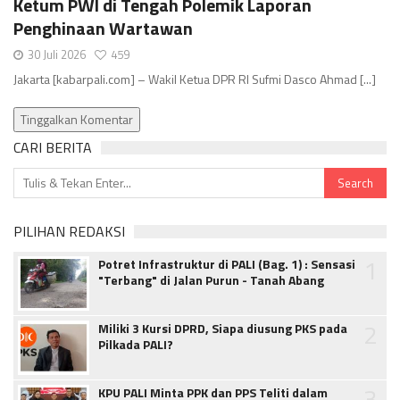
Ketum PWI di Tengah Polemik Laporan
Penghinaan Wartawan
30 Juli 2026
459
Jakarta [kabarpali.com] – Wakil Ketua DPR RI Sufmi Dasco Ahmad [...]
Tinggalkan Komentar
CARI BERITA
PILIHAN REDAKSI
1
Potret Infrastruktur di PALI (Bag. 1) : Sensasi
"Terbang" di Jalan Purun - Tanah Abang
2
Miliki 3 Kursi DPRD, Siapa diusung PKS pada
Pilkada PALI?
3
KPU PALI Minta PPK dan PPS Teliti dalam