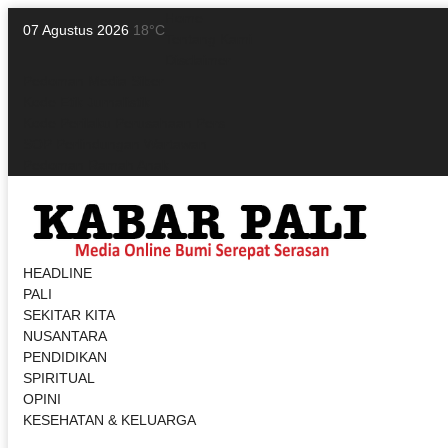
Home
07 Agustus 2026
18°C
Tentang Kami
Disclaimer
Pedoman Media Siber
Kode Etik Jurnalistik
Kode Perilaku Perusahaan Pers
SOP Perlindungan Wartawan
Pedoman Ramah Anak
HEADLINE
PALI
SEKITAR KITA
NUSANTARA
PENDIDIKAN
SPIRITUAL
OPINI
KESEHATAN & KELUARGA