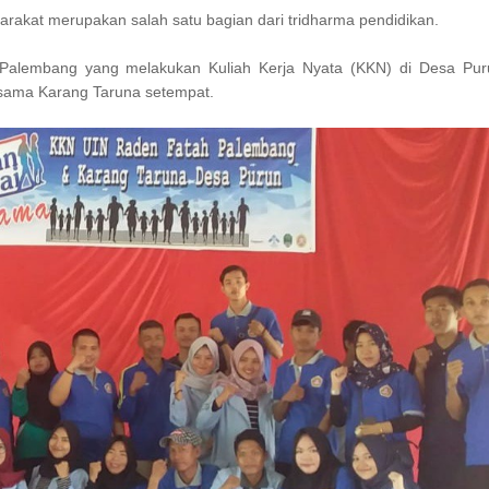
akat merupakan salah satu bagian dari tridharma pendidikan.
IN) Palembang yang melakukan Kuliah Kerja Nyata (KKN) di Desa P
ersama Karang Taruna setempat.