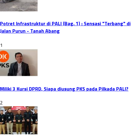
Potret Infrastruktur di PALI (Bag. 1) : Sensasi "Terbang" di
Jalan Purun - Tanah Abang
1
Miliki 3 Kursi DPRD, Siapa diusung PKS pada Pilkada PALI?
2