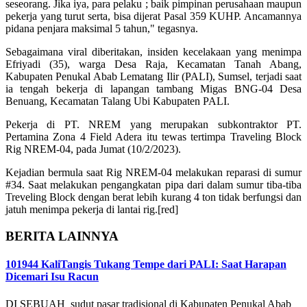
seseorang. Jika iya, para pelaku ; baik pimpinan perusahaan maupun
pekerja yang turut serta, bisa dijerat Pasal 359 KUHP. Ancamannya
pidana penjara maksimal 5 tahun," tegasnya.
Sebagaimana viral diberitakan, insiden kecelakaan yang menimpa
Efriyadi (35), warga Desa Raja, Kecamatan Tanah Abang,
Kabupaten Penukal Abab Lematang Ilir (PALI), Sumsel, terjadi saat
ia tengah bekerja di lapangan tambang Migas BNG-04 Desa
Benuang, Kecamatan Talang Ubi Kabupaten PALI.
Pekerja di PT. NREM yang merupakan subkontraktor PT.
Pertamina Zona 4 Field Adera itu tewas tertimpa Traveling Block
Rig NREM-04, pada Jumat (10/2/2023).
Kejadian bermula saat Rig NREM-04 melakukan reparasi di sumur
#34. Saat melakukan pengangkatan pipa dari dalam sumur tiba-tiba
Treveling Block dengan berat lebih kurang 4 ton tidak berfungsi dan
jatuh menimpa pekerja di lantai rig.[red]
BERITA LAINNYA
101944 Kali
Tangis Tukang Tempe dari PALI: Saat Harapan
Dicemari Isu Racun
DI SEBUAH sudut pasar tradisional di Kabupaten Penukal Abab