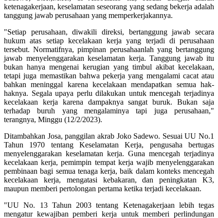
ketenagakerjaan, keselamatan seseorang yang sedang bekerja adalah
tanggung jawab perusahaan yang memperkerjakannya.
"Setiap perusahaan, diwakili direksi, bertanggung jawab secara
hukum atas setiap kecelakaan kerja yang terjadi di perusahaan
tersebut. Normatifnya, pimpinan perusahaanlah yang bertanggung
jawab menyelenggarakan keselamatan kerja. Tanggung jawab itu
bukan hanya mengenai kerugian yang timbul akibat kecelakaan,
tetapi juga memastikan bahwa pekerja yang mengalami cacat atau
bahkan meninggal karena kecelakaan mendapatkan semua hak-
haknya. Segala upaya perlu dilakukan untuk mencegah terjadinya
kecelakaan kerja karena dampaknya sangat buruk. Bukan saja
terhadap buruh yang mengalaminya tapi juga perusahaan,"
terangnya, Minggu (12/2/2023).
Ditambahkan Josa, panggilan akrab Joko Sadewo. Sesuai UU No.1
Tahun 1970 tentang Keselamatan Kerja, pengusaha bertugas
menyelenggarakan keselamatan kerja. Guna mencegah terjadinya
kecelakaan kerja, pemimpin tempat kerja wajib menyelenggarakan
pembinaan bagi semua tenaga kerja, baik dalam konteks mencegah
kecelakaan kerja, mengatasi kebakaran, dan peningkatan K3,
maupun memberi pertolongan pertama ketika terjadi kecelakaan.
"UU No. 13 Tahun 2003 tentang Ketenagakerjaan lebih tegas
mengatur kewajiban pemberi kerja untuk memberi perlindungan