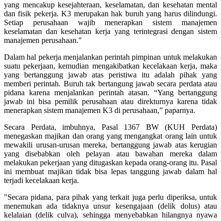
yang mencakup kesejahteraan, keselamatan, dan kesehatan mental
dan fisik pekerja. K3 merupakan hak buruh yang harus dilindungi.
Setiap perusahaan wajib menerapkan sistem manajemen
keselamatan dan kesehatan kerja yang terintegrasi dengan sistem
manajemen perusahaan."
Dalam hal pekerja menjalankan perintah pimpinan untuk melakukan
suatu pekerjaan, kemudian mengakibatkan kecelakaan kerja, maka
yang bertanggung jawab atas peristiwa itu adalah pihak yang
memberi perintah. Buruh tak bertangung jawab secara perdata atau
pidana karena menjalankan perintah atasan. “Yang bertanggung
jawab ini bisa pemilik perusahaan atau direkturnya karena tidak
menerapkan sistem manajemen K3 di perusahaan,” paparnya.
Secara Perdata, imbuhnya, Pasal 1367 BW (KUH Perdata)
menegaskan majikan dan orang yang mengangkat orang lain untuk
mewakili urusan-urusan mereka, bertanggung jawab atas kerugian
yang disebabkan oleh pelayan atau bawahan mereka dalam
melakukan pekerjaan yang ditugaskan kepada orang-orang itu. Pasal
ini membuat majikan tidak bisa lepas tanggung jawab dalam hal
terjadi kecelakaan kerja.
"Secara pidana, para pihak yang terkait juga perlu diperiksa, untuk
menemukan ada tidaknya unsur kesengajaan (delik dolus) atau
kelalaian (delik culva), sehingga menyebabkan hilangnya nyawa