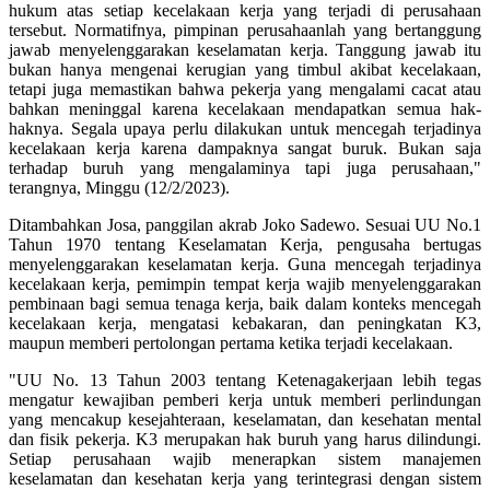
hukum atas setiap kecelakaan kerja yang terjadi di perusahaan
tersebut. Normatifnya, pimpinan perusahaanlah yang bertanggung
jawab menyelenggarakan keselamatan kerja. Tanggung jawab itu
bukan hanya mengenai kerugian yang timbul akibat kecelakaan,
tetapi juga memastikan bahwa pekerja yang mengalami cacat atau
bahkan meninggal karena kecelakaan mendapatkan semua hak-
haknya. Segala upaya perlu dilakukan untuk mencegah terjadinya
kecelakaan kerja karena dampaknya sangat buruk. Bukan saja
terhadap buruh yang mengalaminya tapi juga perusahaan,"
terangnya, Minggu (12/2/2023).
Ditambahkan Josa, panggilan akrab Joko Sadewo. Sesuai UU No.1
Tahun 1970 tentang Keselamatan Kerja, pengusaha bertugas
menyelenggarakan keselamatan kerja. Guna mencegah terjadinya
kecelakaan kerja, pemimpin tempat kerja wajib menyelenggarakan
pembinaan bagi semua tenaga kerja, baik dalam konteks mencegah
kecelakaan kerja, mengatasi kebakaran, dan peningkatan K3,
maupun memberi pertolongan pertama ketika terjadi kecelakaan.
"UU No. 13 Tahun 2003 tentang Ketenagakerjaan lebih tegas
mengatur kewajiban pemberi kerja untuk memberi perlindungan
yang mencakup kesejahteraan, keselamatan, dan kesehatan mental
dan fisik pekerja. K3 merupakan hak buruh yang harus dilindungi.
Setiap perusahaan wajib menerapkan sistem manajemen
keselamatan dan kesehatan kerja yang terintegrasi dengan sistem