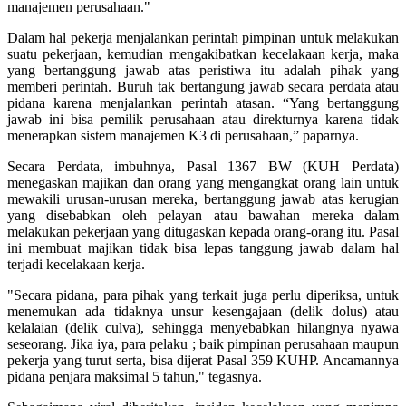
manajemen perusahaan."
Dalam hal pekerja menjalankan perintah pimpinan untuk melakukan
suatu pekerjaan, kemudian mengakibatkan kecelakaan kerja, maka
yang bertanggung jawab atas peristiwa itu adalah pihak yang
memberi perintah. Buruh tak bertangung jawab secara perdata atau
pidana karena menjalankan perintah atasan. “Yang bertanggung
jawab ini bisa pemilik perusahaan atau direkturnya karena tidak
menerapkan sistem manajemen K3 di perusahaan,” paparnya.
Secara Perdata, imbuhnya, Pasal 1367 BW (KUH Perdata)
menegaskan majikan dan orang yang mengangkat orang lain untuk
mewakili urusan-urusan mereka, bertanggung jawab atas kerugian
yang disebabkan oleh pelayan atau bawahan mereka dalam
melakukan pekerjaan yang ditugaskan kepada orang-orang itu. Pasal
ini membuat majikan tidak bisa lepas tanggung jawab dalam hal
terjadi kecelakaan kerja.
"Secara pidana, para pihak yang terkait juga perlu diperiksa, untuk
menemukan ada tidaknya unsur kesengajaan (delik dolus) atau
kelalaian (delik culva), sehingga menyebabkan hilangnya nyawa
seseorang. Jika iya, para pelaku ; baik pimpinan perusahaan maupun
pekerja yang turut serta, bisa dijerat Pasal 359 KUHP. Ancamannya
pidana penjara maksimal 5 tahun," tegasnya.