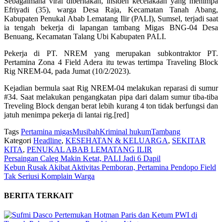
Sebagaimana viral diberitakan, insiden kecelakaan yang menimpa
Efriyadi (35), warga Desa Raja, Kecamatan Tanah Abang,
Kabupaten Penukal Abab Lematang Ilir (PALI), Sumsel, terjadi saat
ia tengah bekerja di lapangan tambang Migas BNG-04 Desa
Benuang, Kecamatan Talang Ubi Kabupaten PALI.
Pekerja di PT. NREM yang merupakan subkontraktor PT.
Pertamina Zona 4 Field Adera itu tewas tertimpa Traveling Block
Rig NREM-04, pada Jumat (10/2/2023).
Kejadian bermula saat Rig NREM-04 melakukan reparasi di sumur
#34. Saat melakukan pengangkatan pipa dari dalam sumur tiba-tiba
Treveling Block dengan berat lebih kurang 4 ton tidak berfungsi dan
jatuh menimpa pekerja di lantai rig.[red]
Tags
Pertamina
migas
Musibah
Kriminal
hukum
Tambang
Kategori
Headline
,
KESEHATAN & KELUARGA
,
SEKITAR
KITA
,
PENUKAL ABAB LEMATANG ILIR
Persaingan Caleg Makin Ketat, PALI Jadi 6 Dapil
Kebun Rusak Akibat Aktivitas Pemboran, Pertamina Pendopo Field
Tak Seriusi Komplain Warga
BERITA TERKAIT