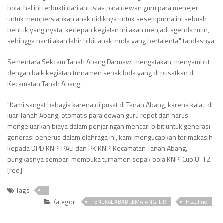
bola, hal ini terbukti dari antusias para dewan guru para menejer
untuk mempersiapkan anak didiknya untuk sesempurna ini sebuah
bentuk yang nyata, kedepan kegiatan ini akan menjadi agenda rutin,
sehingga nanti akan lahir bibit anak muda yang bertalenta," tandasnya.
Sementara Sekcam Tanah Abang Darmawi mengatakan, menyambut
dengan baik kegiatan turnamen sepak bola yang di pusatkan di
Kecamatan Tanah Abang.
"Kami sangat bahagia karena di pusat di Tanah Abang, karena kalau di
luar Tanah Abang, otomatis para dewan guru repot dan harus
mengeluarkan biaya dalam penjaringan mencari bibit untuk generasi-
generasi penerus dalam olahraga ini, kami mengucapkan terimakasih
kepada DPD KNPI PALI dan PK KNPI Kecamatan Tanah Abang,"
pungkasnya sembari membuka turnamen sepak bola KNPI Cup U-12.
[red]
Tags
Kategori
,
PENUKAL ABAB LEMATANG ILIR
Headline