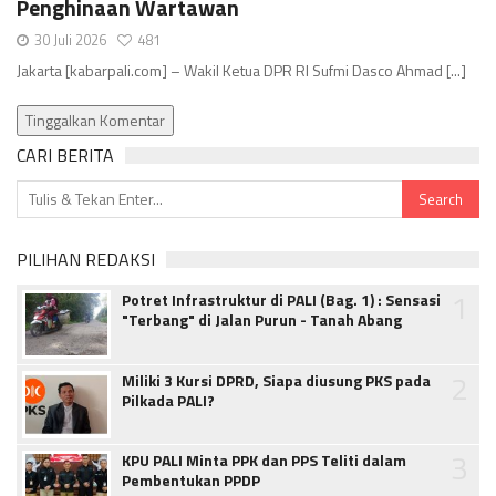
Penghinaan Wartawan
30 Juli 2026
481
Jakarta [kabarpali.com] – Wakil Ketua DPR RI Sufmi Dasco Ahmad [...]
Tinggalkan Komentar
CARI BERITA
PILIHAN REDAKSI
1
Potret Infrastruktur di PALI (Bag. 1) : Sensasi
"Terbang" di Jalan Purun - Tanah Abang
2
Miliki 3 Kursi DPRD, Siapa diusung PKS pada
Pilkada PALI?
3
KPU PALI Minta PPK dan PPS Teliti dalam
Pembentukan PPDP