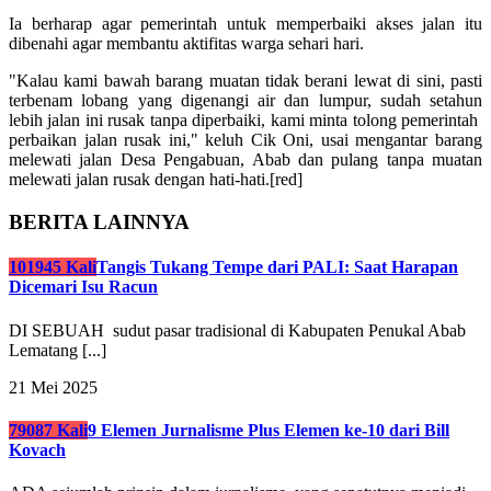
Ia berharap agar pemerintah untuk memperbaiki akses jalan itu
dibenahi agar membantu aktifitas warga sehari hari.
"Kalau kami bawah barang muatan tidak berani lewat di sini, pasti
terbenam lobang yang digenangi air dan lumpur, sudah setahun
lebih jalan ini rusak tanpa diperbaiki, kami minta tolong pemerintah
perbaikan jalan rusak ini," keluh Cik Oni, usai mengantar barang
melewati jalan Desa Pengabuan, Abab dan pulang tanpa muatan
melewati jalan rusak dengan hati-hati.[red]
BERITA LAINNYA
101945 Kali
Tangis Tukang Tempe dari PALI: Saat Harapan
Dicemari Isu Racun
DI SEBUAH sudut pasar tradisional di Kabupaten Penukal Abab
Lematang [...]
21 Mei 2025
79087 Kali
9 Elemen Jurnalisme Plus Elemen ke-10 dari Bill
Kovach