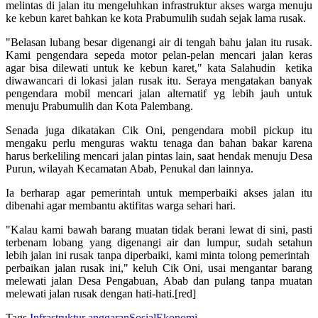
melintas di jalan itu mengeluhkan infrastruktur akses warga menuju
ke kebun karet bahkan ke kota Prabumulih sudah sejak lama rusak.
"Belasan lubang besar digenangi air di tengah bahu jalan itu rusak.
Kami pengendara sepeda motor pelan-pelan mencari jalan keras
agar bisa dilewati untuk ke kebun karet," kata Salahudin ketika
diwawancari di lokasi jalan rusak itu. Seraya mengatakan banyak
pengendara mobil mencari jalan alternatif yg lebih jauh untuk
menuju Prabumulih dan Kota Palembang.
Senada juga dikatakan Cik Oni, pengendara mobil pickup itu
mengaku perlu menguras waktu tenaga dan bahan bakar karena
harus berkeliling mencari jalan pintas lain, saat hendak menuju Desa
Purun, wilayah Kecamatan Abab, Penukal dan lainnya.
Ia berharap agar pemerintah untuk memperbaiki akses jalan itu
dibenahi agar membantu aktifitas warga sehari hari.
"Kalau kami bawah barang muatan tidak berani lewat di sini, pasti
terbenam lobang yang digenangi air dan lumpur, sudah setahun
lebih jalan ini rusak tanpa diperbaiki, kami minta tolong pemerintah
perbaikan jalan rusak ini," keluh Cik Oni, usai mengantar barang
melewati jalan Desa Pengabuan, Abab dan pulang tanpa muatan
melewati jalan rusak dengan hati-hati.[red]
Tags
Infrastruktur
anggaran
Sosial
Ekonomi