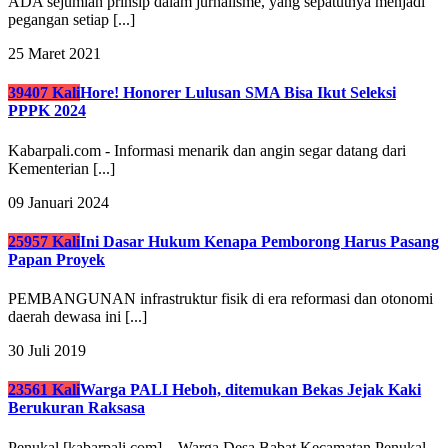
ADA sejumlah prinsip dalam jurnalisme, yang sepatutnya menjadi
pegangan setiap [...]
25 Maret 2021
39407 Kali
Hore! Honorer Lulusan SMA Bisa Ikut Seleksi
PPPK 2024
Kabarpali.com - Informasi menarik dan angin segar datang dari
Kementerian [...]
09 Januari 2024
25957 Kali
Ini Dasar Hukum Kenapa Pemborong Harus Pasang
Papan Proyek
PEMBANGUNAN infrastruktur fisik di era reformasi dan otonomi
daerah dewasa ini [...]
30 Juli 2019
23561 Kali
Warga PALI Heboh, ditemukan Bekas Jejak Kaki
Berukuran Raksasa
Penukal [kabarpali.com] – Warga Desa Babat Kecamatan Penukal