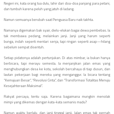
Negeri ini, kata orang tua dulu, lahir dari doa-doa panjang para petani,
dan tumbuh karena peluh yang jatuh di ladang.
Namun semuanya berubah saat Penguasa Baru naik takhta.
Namanya digemakan bak syair, dielu-elukan bagai dewa pembebas. Ia
tak membawa pedang, melainkan janji. Janji yang harum seperti
bunga, indah seperti mentari senja, tapi ringan seperti asap—hilang
sebelum sempat disentuh.
Setiap pidatonya adalah pertunjukan. Di atas mimbar, ia bukan hanya
berbicara, tapi merayu semesta. Ia menjanjikan jalan emas yang
menghubungkan desa ke kota, sekolah bercahaya di tiap dusun, dan
lautan pekerjaan bagi mereka yang menganggur. Ia bicara tentang
“Kemajuan Besar”, “Revolusi Cinta”, dan “Transformasi Totalitas Menuju
Kesejahteraan Maksimal”.
Rakyat percaya, tentu saja. Karena bagaimana mungkin menolak
mimpi yang dikemas dengan kata-kata semanis madu?
Namun waktu berlalu, dan janji tinggal janji. Jalan emas tak pernah