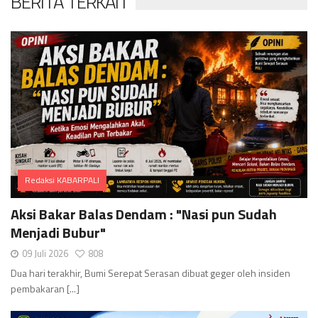
BERITA TERKAIT
Redaksi KABARPALI
Comments
Aksi Bakar Balas Dendam : "Nasi pun Sudah
Menjadi Bubur"
09 Juli 2026
808
Dua hari terakhir, Bumi Serepat Serasan dibuat geger oleh insiden
pembakaran [...]