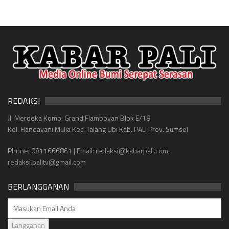
REDAKSI
Jl. Merdeka Komp. Grand Flamboyan Blok E/18
Kel. Handayani Mulia Kec. Talang Ubi Kab. PALI Prov. Sumsel
Phone: 0811666861 | Email: redaksi@kabarpali.com,
redaksi.palitv@gmail.com
BERLANGGANAN
Langganan