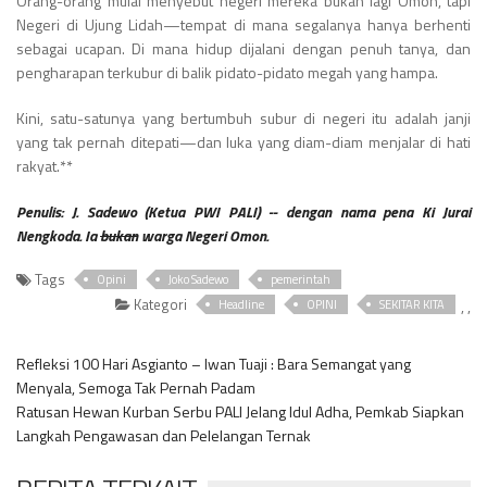
Orang-orang mulai menyebut negeri mereka bukan lagi Omon, tapi
Negeri di Ujung Lidah—tempat di mana segalanya hanya berhenti
sebagai ucapan. Di mana hidup dijalani dengan penuh tanya, dan
pengharapan terkubur di balik pidato-pidato megah yang hampa.
Kini, satu-satunya yang bertumbuh subur di negeri itu adalah janji
yang tak pernah ditepati—dan luka yang diam-diam menjalar di hati
rakyat.**
Penulis: J. Sadewo (Ketua PWI PALI) -- dengan nama pena Ki Jurai
Nengkoda. Ia
bukan
warga Negeri Omon.
Tags
Opini
Joko Sadewo
pemerintah
Kategori
,
,
Headline
OPINI
SEKITAR KITA
Refleksi 100 Hari Asgianto – Iwan Tuaji : Bara Semangat yang
Menyala, Semoga Tak Pernah Padam
Ratusan Hewan Kurban Serbu PALI Jelang Idul Adha, Pemkab Siapkan
Langkah Pengawasan dan Pelelangan Ternak