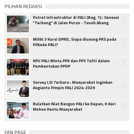
PILIHAN REDAKSI
1
Potret Infrastruktur di PALI (Bag. 1) : Sensasi
"Terbang" di Jalan Purun - Tanah Abang
2
Miliki 3 Kursi DPRD, Siapa diusung PKS pada
Pilkada PALI?
3
KPU PALI Minta PPK dan PPS Teliti dalam
Pembentukan PPDP
4
Survey LSI Terbaru : Masyarakat inginkan
Asgianto Pimpin PALI 2024-2029
5
Bulatkan Niat Bangun PALI ke Depan, H Asri
Mohon Restu Masyarakat
FAN PAGE