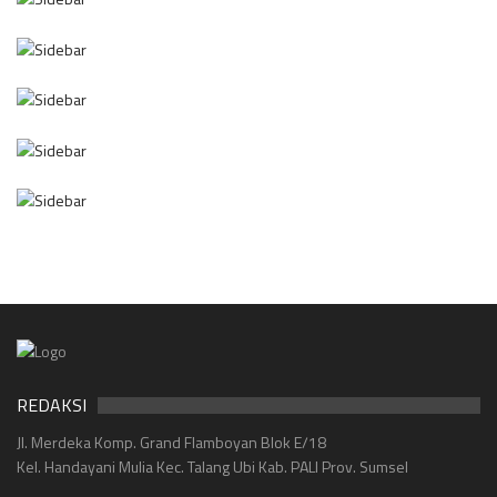
REDAKSI
Jl. Merdeka Komp. Grand Flamboyan Blok E/18
Kel. Handayani Mulia Kec. Talang Ubi Kab. PALI Prov. Sumsel