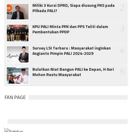
2
Miliki 3 Kursi DPRD, Siapa diusung PKS pada
Pilkada PALI?
3
KPU PALI Minta PPK dan PPS Teliti dalam
Pembentukan PPDP
4
Survey LSI Terbaru : Masyarakat inginkan
Asgianto Pimpin PALI 2024-2029
5
Bulatkan Niat Bangun PALI ke Depan, H Asri
Mohon Restu Masyarakat
FAN PAGE