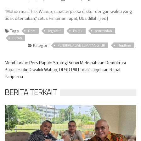
"Mohon maaf Pak Wabup, rapat terpaksa diskor dengan waktu yang
tidak ditentukan," cetus Pimpinan rapat, Ubaidillah.[red]
Tags
Dprd
Legislatif
Politik
pemerintah
Bupati
Kategori
,
PENUKAL ABAB LEMATANG ILIR
Headline
Membiarkan Pers Rapuh: Strategi Sunyi Melemahkan Demokrasi
Bupati Hadir Diwakili Wabup, DPRD PALI Tolak Lanjutkan Rapat
Paripurna
BERITA TERKAIT