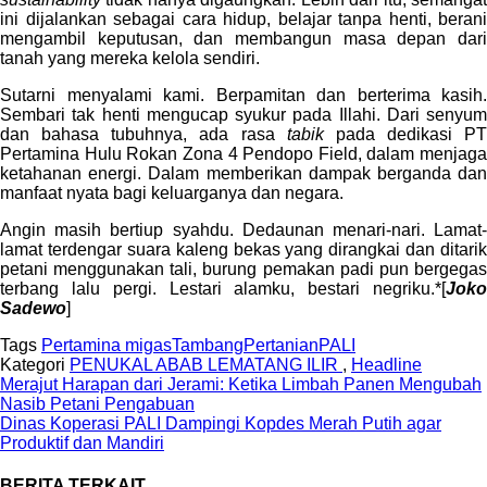
ini dijalankan sebagai cara hidup, belajar tanpa henti, berani
mengambil keputusan, dan membangun masa depan dari
tanah yang mereka kelola sendiri.
Sutarni menyalami kami. Berpamitan dan berterima kasih.
Sembari tak henti mengucap syukur pada Illahi. Dari senyum
dan bahasa tubuhnya, ada rasa
tabik
pada dedikasi PT
Pertamina Hulu Rokan Zona 4 Pendopo Field, dalam menjaga
ketahanan energi. Dalam memberikan dampak berganda dan
manfaat nyata bagi keluarganya dan negara.
Angin masih bertiup syahdu. Dedaunan menari-nari. Lamat-
lamat terdengar suara kaleng bekas yang dirangkai dan ditarik
petani menggunakan tali, burung pemakan padi pun bergegas
terbang lalu pergi. Lestari alamku, bestari negriku.*[
Joko
Sadewo
]
Tags
Pertamina
migas
Tambang
Pertanian
PALI
Kategori
PENUKAL ABAB LEMATANG ILIR
,
Headline
Merajut Harapan dari Jerami: Ketika Limbah Panen Mengubah
Nasib Petani Pengabuan
Dinas Koperasi PALI Dampingi Kopdes Merah Putih agar
Produktif dan Mandiri
BERITA TERKAIT