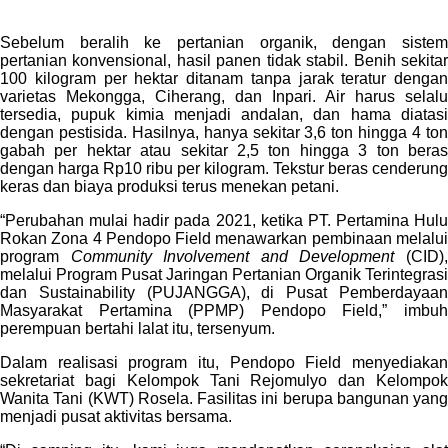
Sebelum beralih ke pertanian organik, dengan sistem
pertanian konvensional, hasil panen tidak stabil. Benih sekitar
100 kilogram per hektar ditanam tanpa jarak teratur dengan
varietas Mekongga, Ciherang, dan Inpari. Air harus selalu
tersedia, pupuk kimia menjadi andalan, dan hama diatasi
dengan pestisida. Hasilnya, hanya sekitar 3,6 ton hingga 4 ton
gabah per hektar atau sekitar 2,5 ton hingga 3 ton beras
dengan harga Rp10 ribu per kilogram. Tekstur beras cenderung
keras dan biaya produksi terus menekan petani.
“Perubahan mulai hadir pada 2021, ketika PT. Pertamina Hulu
Rokan Zona 4 Pendopo Field menawarkan pembinaan melalui
program
Community Involvement and Development
(CID)
melalui Program Pusat Jaringan Pertanian Organik Terintegrasi
dan Sustainability (PUJANGGA), di Pusat Pemberdayaan
Masyarakat Pertamina (PPMP) Pendopo Field,” imbuh
perempuan bertahi lalat itu, tersenyum.
Dalam realisasi program itu, Pendopo Field menyediakan
sekretariat bagi Kelompok Tani Rejomulyo dan Kelompok
Wanita Tani (KWT) Rosela. Fasilitas ini berupa bangunan yang
menjadi pusat aktivitas bersama.