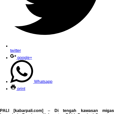
twitter
google+
Whatsapp
print
PALI [kabarpali.com]
–
Di tengah kawasan miga