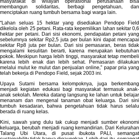
masyarakat di wilayah operasional perusahaan bisa
membangun solidaritas, berbagi pengetahuan, dan
menciptakan ruang tumbuh bersama bagi warga lain.
“Lahan seluas 15 hektar yang disediakan Pendopo Field
dikelola oleh 25 petani. Rata-rata kepemilikan lahan sekitar 0,6
hektar per petani. Dari sisi ekonomi, pendapatan petani yang
sebelumnya sekitar Rp2,5 juta per bulan kini dapat mencapai
sekitar Rp8 juta per bulan. Dari sisi pemasaran, beras tidak
mengalami kesulitan berarti, karena merupakan kebutuhan
pokok. Meskipun harga lebih tinggi, masyarakat tetap membeli
karena lebih enak dan lebih sehat. Pemasaran dilakukan
melalui mulut ke mulut dan penjualan online,” papar pria yang
telah bekerja di Pendopo Field, sejak 2003 ini.
Upaya Sutarni bersama kelompoknya, juga berkembang
menjadi kegiatan edukasi bagi masyarakat termasuk anak-
anak sekolah. Mereka datang langsung ke lahan untuk belajar
menanam dan mengenal tanaman obat keluarga. Dari sini
tumbuh kesadaran, bahwa pengetahuan tidak harus selalu
berada di ruang kelas.
Kini, sawah yang dulu tak cukup menjadi sumber ekonomi
keluarga, berubah menjadi ruang kemandirian. Dari Kelurahan
Talang Ubi Utara, di pusat ibukota PALI, semangat
sustainability
tidak hanya digaungkan. Lebih dari itu, semangat