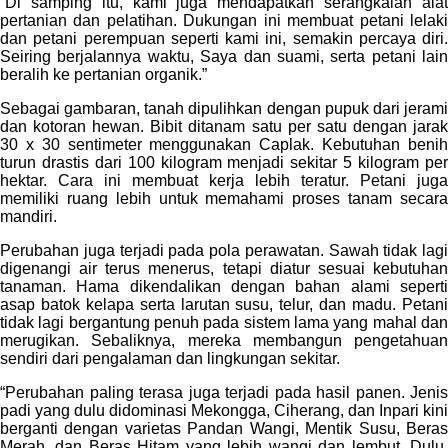
“Di samping itu, kami juga mendapatkan serangkaian alat
pertanian dan pelatihan. Dukungan ini membuat petani lelaki
dan petani perempuan seperti kami ini, semakin percaya diri.
Seiring berjalannya waktu, Saya dan suami, serta petani lain
beralih ke pertanian organik.”
Sebagai gambaran, tanah dipulihkan dengan pupuk dari jerami
dan kotoran hewan. Bibit ditanam satu per satu dengan jarak
30 x 30 sentimeter menggunakan Caplak. Kebutuhan benih
turun drastis dari 100 kilogram menjadi sekitar 5 kilogram per
hektar. Cara ini membuat kerja lebih teratur. Petani juga
memiliki ruang lebih untuk memahami proses tanam secara
mandiri.
Perubahan juga terjadi pada pola perawatan. Sawah tidak lagi
digenangi air terus menerus, tetapi diatur sesuai kebutuhan
tanaman. Hama dikendalikan dengan bahan alami seperti
asap batok kelapa serta larutan susu, telur, dan madu. Petani
tidak lagi bergantung penuh pada sistem lama yang mahal dan
merugikan. Sebaliknya, mereka membangun pengetahuan
sendiri dari pengalaman dan lingkungan sekitar.
“Perubahan paling terasa juga terjadi pada hasil panen. Jenis
padi yang dulu didominasi Mekongga, Ciherang, dan Inpari kini
berganti dengan varietas Pandan Wangi, Mentik Susu, Beras
Merah, dan Beras Hitam yang lebih wangi dan lembut. Dulu,