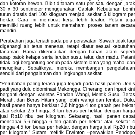
dan kotoran hewan. Bibit ditanam satu per satu dengan jarak
30 x 30 sentimeter menggunakan Caplak. Kebutuhan benih
turun drastis dari 100 kilogram menjadi sekitar 5 kilogram per
hektar. Cara ini membuat kerja lebih teratur. Petani juga
memiliki ruang lebih untuk memahami proses tanam secara
mandiri.
Perubahan juga terjadi pada pola perawatan. Sawah tidak lagi
digenangi air terus menerus, tetapi diatur sesuai kebutuhan
tanaman. Hama dikendalikan dengan bahan alami seperti
asap batok kelapa serta larutan susu, telur, dan madu. Petani
tidak lagi bergantung penuh pada sistem lama yang mahal dan
merugikan. Sebaliknya, mereka membangun pengetahuan
sendiri dari pengalaman dan lingkungan sekitar.
“Perubahan paling terasa juga terjadi pada hasil panen. Jenis
padi yang dulu didominasi Mekongga, Ciherang, dan Inpari kini
berganti dengan varietas Pandan Wangi, Mentik Susu, Beras
Merah, dan Beras Hitam yang lebih wangi dan lembut. Dulu,
hasil panen hanya berkisar 3,6 hingga 4 ton gabah per hektar
atau sekitar 2,5 hingga 3 ton beras per hektar, dengan harga
jual Rp10 ribu per kilogram. Sekarang, hasil panen dapat
mencapai 5,6 hingga 6 ton gabah per hektar atau sekitar 4
hingga 4,5 ton beras per hektar, dengan harga jual Rp20 ribu
per kilogram,” Sutarni melirik Erwinton --perwakilan Pendopo