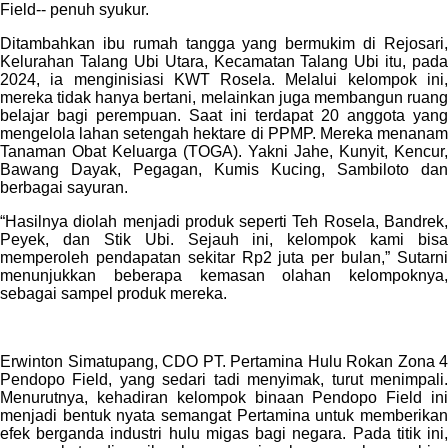
Field-- penuh syukur.
Ditambahkan ibu rumah tangga yang bermukim di Rejosari,
Kelurahan Talang Ubi Utara, Kecamatan Talang Ubi itu, pada
2024, ia menginisiasi KWT Rosela. Melalui kelompok ini,
mereka tidak hanya bertani, melainkan juga membangun ruang
belajar bagi perempuan. Saat ini terdapat 20 anggota yang
mengelola lahan setengah hektare di PPMP. Mereka menanam
Tanaman Obat Keluarga (TOGA). Yakni Jahe, Kunyit, Kencur,
Bawang Dayak, Pegagan, Kumis Kucing, Sambiloto dan
berbagai sayuran.
“Hasilnya diolah menjadi produk seperti Teh Rosela, Bandrek,
Peyek, dan Stik Ubi. Sejauh ini, kelompok kami bisa
memperoleh pendapatan sekitar Rp2 juta per bulan,” Sutarni
menunjukkan beberapa kemasan olahan kelompoknya,
sebagai sampel produk mereka.
Erwinton Simatupang, CDO PT. Pertamina Hulu Rokan Zona 4
Pendopo Field, yang sedari tadi menyimak, turut menimpali.
Menurutnya, kehadiran kelompok binaan Pendopo Field ini
menjadi bentuk nyata semangat Pertamina untuk memberikan
efek berganda industri hulu migas bagi negara. Pada titik ini,