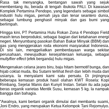
Rasa tak menyangka, bentangan sawah yang sejuk
membentang itu, berada di tengah ibukota PALI. Di kawasan
Komplek Pertamina Pendopo, yang legendaris sebagai simbol
industri hulu migas, pernah jaya dan tenar seantero dunia,
sebagai lumbung penghasil minyak dan gas bumi yang
berlimpah.
Hingga kini, PT Pertamina Hulu Rokan Zona 4 Pendopo Field
masih terus berproduksi, sebagai bagian dari ketahanan energi
negeri. Menyumbang pasokan Bahan Bakar Minyak (BBM) dan
gas yang menggerakan roda ekonomi masyarakat Indonesia.
Di sisi lain, menggeliatkan pemberdayaan warga sekitar
perusahaan, mewujudkan kesejahteraan keluarga, sebagai
multyflier effect
(efek berganda) hulu migas.
Mengenakan celana jeans biru, baju hitam bermotif bunga, dan
hijab coklat muda, Ibu Sutarni terlihat
fresh
dan lebih muda dar
usianya. Ia menyalami kami satu persatu. Di jinjingnya
beberapa kemasan produk hasil olahan KWT Rosela: Kopi
Rimbang, Sejelai Manis dan Kunyit Instan. Selain itu ada juga
beras organik varietas Mentik Susu, kemasan 5 kg. Ia nampak
bangga dan bahagia.
“Awalnya, kami bertani organik dimulai dari membantu suami,
Joni Endro, yang merupakan Ketua Kelompok Tani Rejomulyo.