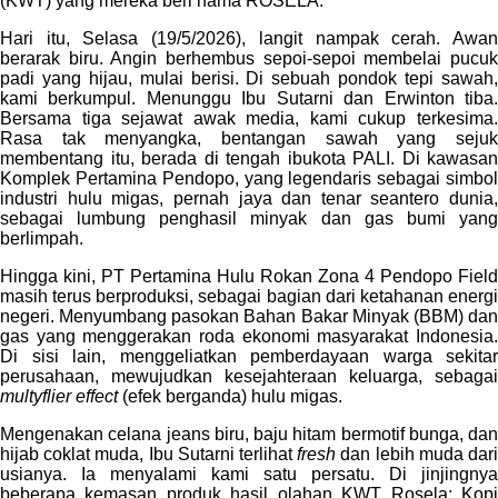
(KWT) yang mereka beri nama ROSELA.
Hari itu, Selasa (19/5/2026), langit nampak cerah. Awan
berarak biru. Angin berhembus sepoi-sepoi membelai pucuk
padi yang hijau, mulai berisi. Di sebuah pondok tepi sawah,
kami berkumpul. Menunggu Ibu Sutarni dan Erwinton tiba.
Bersama tiga sejawat awak media, kami cukup terkesima.
Rasa tak menyangka, bentangan sawah yang sejuk
membentang itu, berada di tengah ibukota PALI. Di kawasan
Komplek Pertamina Pendopo, yang legendaris sebagai simbol
industri hulu migas, pernah jaya dan tenar seantero dunia,
sebagai lumbung penghasil minyak dan gas bumi yang
berlimpah.
Hingga kini, PT Pertamina Hulu Rokan Zona 4 Pendopo Field
masih terus berproduksi, sebagai bagian dari ketahanan energi
negeri. Menyumbang pasokan Bahan Bakar Minyak (BBM) dan
gas yang menggerakan roda ekonomi masyarakat Indonesia.
Di sisi lain, menggeliatkan pemberdayaan warga sekitar
perusahaan, mewujudkan kesejahteraan keluarga, sebagai
multyflier effect
(efek berganda) hulu migas.
Mengenakan celana jeans biru, baju hitam bermotif bunga, dan
hijab coklat muda, Ibu Sutarni terlihat
fresh
dan lebih muda dar
usianya. Ia menyalami kami satu persatu. Di jinjingnya
beberapa kemasan produk hasil olahan KWT Rosela: Kopi