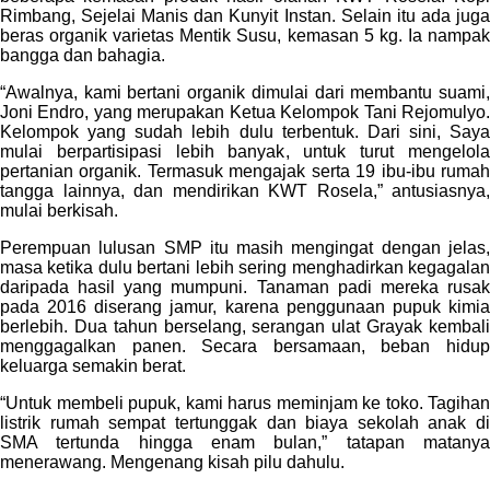
Rimbang, Sejelai Manis dan Kunyit Instan. Selain itu ada juga
beras organik varietas Mentik Susu, kemasan 5 kg. Ia nampak
bangga dan bahagia.
“Awalnya, kami bertani organik dimulai dari membantu suami,
Joni Endro, yang merupakan Ketua Kelompok Tani Rejomulyo.
Kelompok yang sudah lebih dulu terbentuk. Dari sini, Saya
mulai berpartisipasi lebih banyak, untuk turut mengelola
pertanian organik. Termasuk mengajak serta 19 ibu-ibu rumah
tangga lainnya, dan mendirikan KWT Rosela,” antusiasnya,
mulai berkisah.
Perempuan lulusan SMP itu masih mengingat dengan jelas,
masa ketika dulu bertani lebih sering menghadirkan kegagalan
daripada hasil yang mumpuni. Tanaman padi mereka rusak
pada 2016 diserang jamur, karena penggunaan pupuk kimia
berlebih. Dua tahun berselang, serangan ulat Grayak kembali
menggagalkan panen. Secara bersamaan, beban hidup
keluarga semakin berat.
“Untuk membeli pupuk, kami harus meminjam ke toko. Tagihan
listrik rumah sempat tertunggak dan biaya sekolah anak di
SMA tertunda hingga enam bulan,” tatapan matanya
menerawang. Mengenang kisah pilu dahulu.