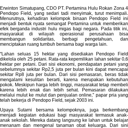
Erwinton Simatupang, CDO PT. Pertamina Hulu Rokan Zona 4
Pendopo Field, yang sedari tadi menyimak, turut menimpali.
Menurutnya, kehadiran kelompok binaan Pendopo Field ini
menjadi bentuk nyata semangat Pertamina untuk memberikan
efek berganda industri hulu migas bagi negara. Pada titik ini,
masyarakat di wilayah operasional perusahaan bisa
membangun solidaritas, berbagi pengetahuan, dan
menciptakan ruang tumbuh bersama bagi warga lain.
“Lahan seluas 15 hektar yang disediakan Pendopo Field
dikelola oleh 25 petani. Rata-rata kepemilikan lahan sekitar 0,6
hektar per petani. Dari sisi ekonomi, pendapatan petani yang
sebelumnya sekitar Rp2,5 juta per bulan kini dapat mencapai
sekitar Rp8 juta per bulan. Dari sisi pemasaran, beras tidak
mengalami kesulitan berarti, karena merupakan kebutuhan
pokok. Meskipun harga lebih tinggi, masyarakat tetap membeli
karena lebih enak dan lebih sehat. Pemasaran dilakukan
melalui mulut ke mulut dan penjualan online,” papar pria yang
telah bekerja di Pendopo Field, sejak 2003 ini.
Upaya Sutarni bersama kelompoknya, juga berkembang
menjadi kegiatan edukasi bagi masyarakat termasuk anak-
anak sekolah. Mereka datang langsung ke lahan untuk belajar
menanam dan mengenal tanaman obat keluarga. Dari sini