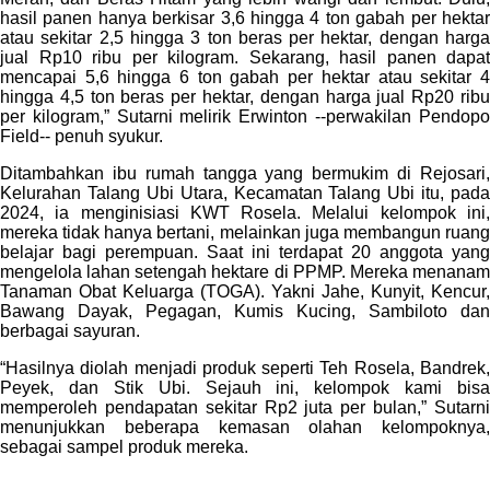
hasil panen hanya berkisar 3,6 hingga 4 ton gabah per hektar
atau sekitar 2,5 hingga 3 ton beras per hektar, dengan harga
jual Rp10 ribu per kilogram. Sekarang, hasil panen dapat
mencapai 5,6 hingga 6 ton gabah per hektar atau sekitar 4
hingga 4,5 ton beras per hektar, dengan harga jual Rp20 ribu
per kilogram,” Sutarni melirik Erwinton --perwakilan Pendopo
Field-- penuh syukur.
Ditambahkan ibu rumah tangga yang bermukim di Rejosari,
Kelurahan Talang Ubi Utara, Kecamatan Talang Ubi itu, pada
2024, ia menginisiasi KWT Rosela. Melalui kelompok ini,
mereka tidak hanya bertani, melainkan juga membangun ruang
belajar bagi perempuan. Saat ini terdapat 20 anggota yang
mengelola lahan setengah hektare di PPMP. Mereka menanam
Tanaman Obat Keluarga (TOGA). Yakni Jahe, Kunyit, Kencur,
Bawang Dayak, Pegagan, Kumis Kucing, Sambiloto dan
berbagai sayuran.
“Hasilnya diolah menjadi produk seperti Teh Rosela, Bandrek,
Peyek, dan Stik Ubi. Sejauh ini, kelompok kami bisa
memperoleh pendapatan sekitar Rp2 juta per bulan,” Sutarni
menunjukkan beberapa kemasan olahan kelompoknya,
sebagai sampel produk mereka.