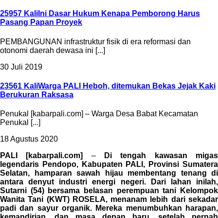
25957 Kali
Ini Dasar Hukum Kenapa Pemborong Harus
Pasang Papan Proyek
PEMBANGUNAN infrastruktur fisik di era reformasi dan
otonomi daerah dewasa ini [...]
30 Juli 2019
23561 Kali
Warga PALI Heboh, ditemukan Bekas Jejak Kaki
Berukuran Raksasa
Penukal [kabarpali.com] – Warga Desa Babat Kecamatan
Penukal [...]
18 Agustus 2020
PALI [kabarpali.com]
–
Di tengah kawasan miga
legendaris Pendopo, Kabupaten PALI, Provinsi Sumatera
Selatan, hamparan sawah hijau membentang tenang di
antara denyut industri energi negeri. Dari lahan inilah,
Sutarni (54) bersama belasan perempuan tani Kelompok
Wanita Tani (KWT) ROSELA, menanam lebih dari sekadar
padi dan sayur organik. Mereka menumbuhkan harapan,
kemandirian, dan masa depan baru, setelah pernah