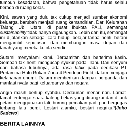
tumbuh kesadaran, bahwa pengetahuan tidak harus selalu
berada di ruang kelas.
Kini, sawah yang dulu tak cukup menjadi sumber ekonomi
keluarga, berubah menjadi ruang kemandirian. Dari Kelurahan
Talang Ubi Utara, di pusat ibukota PALI, semangat
sustainability
tidak hanya digaungkan. Lebih dari itu, semangat
ini dijalankan sebagai cara hidup, belajar tanpa henti, berani
mengambil keputusan, dan membangun masa depan dari
tanah yang mereka kelola sendiri.
Sutarni menyalami kami. Berpamitan dan berterima kasih.
Sembari tak henti mengucap syukur pada Illahi. Dari senyum
dan bahasa tubuhnya, ada rasa
tabik
pada dedikasi PT
Pertamina Hulu Rokan Zona 4 Pendopo Field, dalam menjaga
ketahanan energi. Dalam memberikan dampak berganda dan
manfaat nyata bagi keluarganya dan negara.
Angin masih bertiup syahdu. Dedaunan menari-nari. Lamat-
lamat terdengar suara kaleng bekas yang dirangkai dan ditarik
petani menggunakan tali, burung pemakan padi pun bergegas
terbang lalu pergi. Lestari alamku, bestari negriku.*[
Joko
Sadewo
]
BERITA LAINNYA