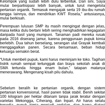
Kelompok yang sudah lebih dulu terbentuk. Dari sini, Saya
mulai berpartisipasi lebih banyak, untuk turut mengelola
pertanian organik. Termasuk mengajak serta 19 ibu-ibu rumah
tangga lainnya, dan mendirikan KWT Rosela,” antusiasnya,
mulai berkisah.
Perempuan lulusan SMP itu masih mengingat dengan jelas,
masa ketika dulu bertani lebih sering menghadirkan kegagalan
daripada hasil yang mumpuni. Tanaman padi mereka rusak
pada 2016 diserang jamur, karena penggunaan pupuk kimia
berlebih. Dua tahun berselang, serangan ulat Grayak kembali
menggagalkan panen. Secara bersamaan, beban hidup
keluarga semakin berat.
“Untuk membeli pupuk, kami harus meminjam ke toko. Tagihan
listrik rumah sempat tertunggak dan biaya sekolah anak di
SMA tertunda hingga enam bulan,” tatapan matanya
menerawang. Mengenang kisah pilu dahulu.
Sebelum beralih ke pertanian organik, dengan sistem
pertanian konvensional, hasil panen tidak stabil. Benih sekitar
100 kilogram per hektar ditanam tanpa jarak teratur dengan
varietas Mekongga, Ciherang, dan Inpari. Air harus selalu
tersedia, pupuk kimia menjadi andalan, dan hama diatasi