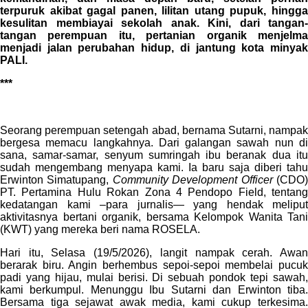
terpuruk akibat gagal panen, lilitan utang pupuk, hingga
kesulitan membiayai sekolah anak. Kini, dari tangan-
tangan perempuan itu, pertanian organik menjelma
menjadi jalan perubahan hidup, di jantung kota minyak
PALI.
***
Seorang perempuan setengah abad, bernama Sutarni, nampak
bergesa memacu langkahnya. Dari galangan sawah nun di
sana, samar-samar, senyum sumringah ibu beranak dua itu
sudah mengembang menyapa kami. Ia baru saja diberi tahu
Erwinton Simatupang,
Community Development Officer
(CDO
PT. Pertamina Hulu Rokan Zona 4 Pendopo Field, tentang
kedatangan kami –para jurnalis— yang hendak meliput
aktivitasnya bertani organik, bersama Kelompok Wanita Tani
(KWT) yang mereka beri nama ROSELA.
Hari itu, Selasa (19/5/2026), langit nampak cerah. Awan
berarak biru. Angin berhembus sepoi-sepoi membelai pucuk
padi yang hijau, mulai berisi. Di sebuah pondok tepi sawah,
kami berkumpul. Menunggu Ibu Sutarni dan Erwinton tiba.
Bersama tiga sejawat awak media, kami cukup terkesima.