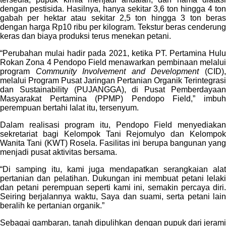
dengan pestisida. Hasilnya, hanya sekitar 3,6 ton hingga 4 ton
gabah per hektar atau sekitar 2,5 ton hingga 3 ton beras
dengan harga Rp10 ribu per kilogram. Tekstur beras cenderung
keras dan biaya produksi terus menekan petani.
“Perubahan mulai hadir pada 2021, ketika PT. Pertamina Hulu
Rokan Zona 4 Pendopo Field menawarkan pembinaan melalui
program
Community Involvement and Development
(CID)
melalui Program Pusat Jaringan Pertanian Organik Terintegrasi
dan Sustainability (PUJANGGA), di Pusat Pemberdayaan
Masyarakat Pertamina (PPMP) Pendopo Field,” imbuh
perempuan bertahi lalat itu, tersenyum.
Dalam realisasi program itu, Pendopo Field menyediakan
sekretariat bagi Kelompok Tani Rejomulyo dan Kelompok
Wanita Tani (KWT) Rosela. Fasilitas ini berupa bangunan yang
menjadi pusat aktivitas bersama.
“Di samping itu, kami juga mendapatkan serangkaian alat
pertanian dan pelatihan. Dukungan ini membuat petani lelaki
dan petani perempuan seperti kami ini, semakin percaya diri.
Seiring berjalannya waktu, Saya dan suami, serta petani lain
beralih ke pertanian organik.”
Sebagai gambaran, tanah dipulihkan dengan pupuk dari jerami