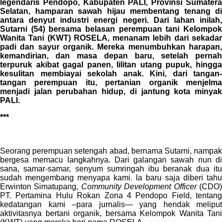
legendaris Pendopo, Kabupaten PALI, Provinsi Sumatera
Selatan, hamparan sawah hijau membentang tenang di
antara denyut industri energi negeri. Dari lahan inilah,
Sutarni (54) bersama belasan perempuan tani Kelompok
Wanita Tani (KWT) ROSELA, menanam lebih dari sekadar
padi dan sayur organik. Mereka menumbuhkan harapan,
kemandirian, dan masa depan baru, setelah pernah
terpuruk akibat gagal panen, lilitan utang pupuk, hingga
kesulitan membiayai sekolah anak. Kini, dari tangan-
tangan perempuan itu, pertanian organik menjelma
menjadi jalan perubahan hidup, di jantung kota minyak
PALI.
***
Seorang perempuan setengah abad, bernama Sutarni, nampak
bergesa memacu langkahnya. Dari galangan sawah nun di
sana, samar-samar, senyum sumringah ibu beranak dua itu
sudah mengembang menyapa kami. Ia baru saja diberi tahu
Erwinton Simatupang,
Community Development Officer
(CDO
PT. Pertamina Hulu Rokan Zona 4 Pendopo Field, tentang
kedatangan kami –para jurnalis— yang hendak meliput
aktivitasnya bertani organik, bersama Kelompok Wanita Tani