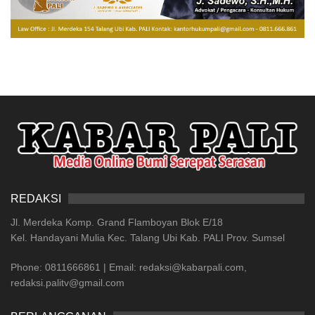
REDAKSI
Jl. Merdeka Komp. Grand Flamboyan Blok E/18
Kel. Handayani Mulia Kec. Talang Ubi Kab. PALI Prov. Sumsel
Phone: 0811666861 | Email: redaksi@kabarpali.com,
redaksi.palitv@gmail.com