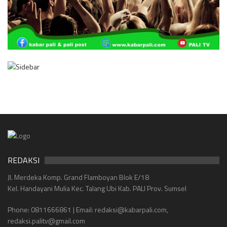
REDAKSI
Jl. Merdeka Komp. Grand Flamboyan Blok E/18
Kel. Handayani Mulia Kec. Talang Ubi Kab. PALI Prov. Sumsel
Phone: 0811666861 | Email: redaksi@kabarpali.com,
redaksi.palitv@gmail.com