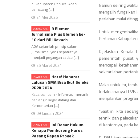
di Kabupaten Penukal Abab
Namun seiring waktu
Lematang [...]
mengalih fungsikan l
21 Mei 2025
perlahan mulai diting
9 Elemen
79096 KALI
Untuk mengembalika
Jurnalisme Plus Elemen ke-
Pertanian Kabupaten
10 dari Bill Kovach
ADA sejumlah prinsip dalam
Dijelaskan Kepala 
jurnalisme, yang sepatutnya
menjadi pegangan setiap [...]
pemerintah pusat 
mencapai ketahanan
25 Maret 2021
sekitar lahan pertani
Hore! Honorer
39409 KALI
Lulusan SMA Bisa Ikut Seleksi
Maka untuk itu, tamb
PPPK 2024
terlaksananya LP2B a
Kabarpali.com - Informasi menarik
menjalankan program
dan angin segar datang dari
Kementerian [...]
“Saat ini kita seda
09 Januari 2024
tehnik dan pelacakan
Ini Dasar Hukum
di kantornya, pada k
25963 KALI
Kenapa Pemborong Harus
Pasang Papan Proyek
Di PALI, teriventari