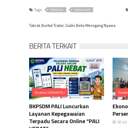
Tags
Pertanian
pemerintah
Tabrak Buntut Trailer, Gadis Belia Meregang Nyawa
BERITA TERKAIT
Redaksi KABARPALI
Redak
Comments
BKPSDM PALI Luncurkan
Ekono
Layanan Kepegawaian
Perse
Terpadu Secara Online “PALI
06 Jul