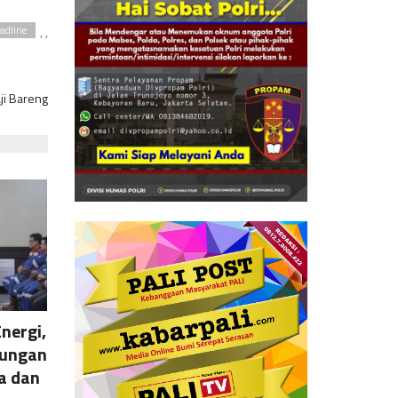
,
,
adline
ji Bareng
nergi,
jungan
a dan