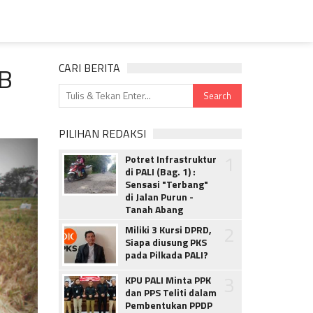
2B
CARI BERITA
PILIHAN REDAKSI
1
Potret Infrastruktur
di PALI (Bag. 1) :
Sensasi "Terbang"
di Jalan Purun -
Tanah Abang
2
Miliki 3 Kursi DPRD,
Siapa diusung PKS
pada Pilkada PALI?
3
KPU PALI Minta PPK
dan PPS Teliti dalam
Pembentukan PPDP