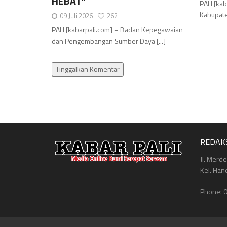
HEBAT”
PALI [ka
Kabupate
09 Juli 2026
262
PALI [kabarpali.com] – Badan Kepegawaian
dan Pengembangan Sumber Daya [...]
Tinggalkan Komentar
REDAK
Jl. Merd
Kel. Han
Phone: 0