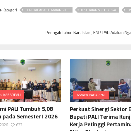
Kategori
PENUKAL ABAB LEMATANG ILIR
KESEHATAN & KELUARGA
He
Peringati Tahun Baru Islam, KNPI PALI Adakan Nga
si KABARPALI
Redaksi KABARPALI
Comments
Comments
mi PALI Tumbuh 5,08
Perkuat Sinergi Sektor E
n pada Semester I 2026
Bupati PALI Terima Kun
Kerja Petinggi Pertamin
i 2026
623