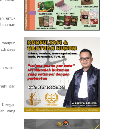
en untuk
s tanaman
ni maupun
jadi daya
atu waktu
nuhi dari
. Dengan
lan yang