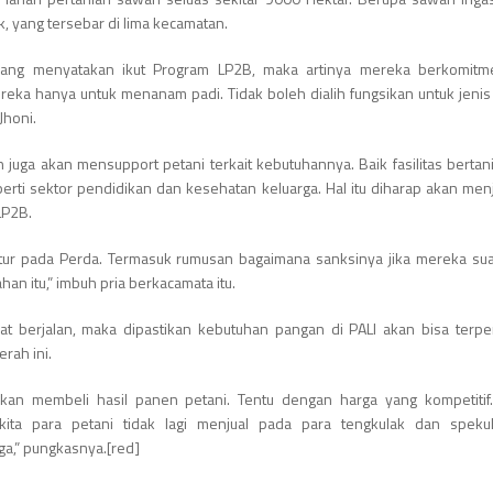
k, yang tersebar di lima kecamatan.
i yang menyatakan ikut Program LP2B, maka artinya mereka berkomitm
eka hanya untuk menanam padi. Tidak boleh dialih fungsikan untuk jeni
 Jhoni.
h juga akan mensupport petani terkait kebutuhannya. Baik fasilitas berta
erti sektor pendidikan dan kesehatan keluarga. Hal itu diharap akan men
 LP2B.
tur pada Perda. Termasuk rumusan bagaimana sanksinya jika mereka su
han itu,” imbuh pria berkacamata itu.
pat berjalan, maka dipastikan kebutuhan pangan di PALI akan bisa terpe
erah ini.
akan membeli hasil panen petani. Tentu dengan harga yang kompetitif
kita para petani tidak lagi menjual pada para tengkulak dan speku
a,” pungkasnya.[red]