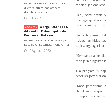
PEMBANGUNAN infrastruktur fisik
tadah hujan dan leba
di era reformasi dan otonomi
daerah dewasa ini [...]
“Jadi, nanti petan
30 Juli 2019
menggarap lahan mer
lain, selamanya,” urai
Warga PALI Heboh,
23562 KALI
ditemukan Bekas Jejak Kaki
Berukuran Raksasa
Untuk itu, pemerinta
kebutuhan hidup sep
Penukal [kabarpali.com] – Warga
Desa Babat Kecamatan Penukal [...]
tarik warga agar ikut
18 Agustus 2020
“Semuanya akan dia
mengalih fungsikan la
Jika program itu da
produksi petani di da
“Nanti pemerintah 
demikian, harapan 
mempermainkan harg