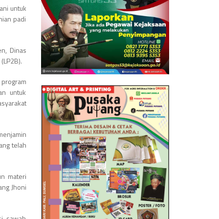
ani untuk
nian padi
en, Dinas
 (LP2B).
 program
an untuk
syarakat
 menjamin
ang telah
un materi
ang Jhoni
si, sawah