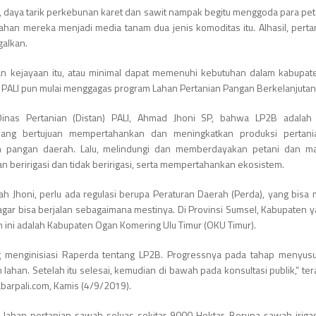
, daya tarik perkebunan karet dan sawit nampak begitu menggoda para pet
ahan mereka menjadi media tanam dua jenis komoditas itu. Alhasil, perta
galkan.
n kejayaan itu, atau minimal dapat memenuhi kebutuhan dalam kabupat
 PALI pun mulai menggagas program Lahan Pertanian Pangan Berkelanjutan
Dinas Pertanian (Distan) PALI, Ahmad Jhoni SP, bahwa LP2B adalah
yang bertujuan mempertahankan dan meningkatkan produksi pertani
 pangan daerah. Lalu, melindungi dan memberdayakan petani dan ma
an beririgasi dan tidak beririgasi, serta mempertahankan ekosistem.
ah Jhoni, perlu ada regulasi berupa Peraturan Daerah (Perda), yang bisa
gar bisa berjalan sebagaimana mestinya. Di Provinsi Sumsel, Kabupaten y
 ini adalah Kabupaten Ogan Komering Ulu Timur (OKU Timur).
ng menginisiasi Raperda tentang LP2B. Progressnya pada tahap menyus
 lahan. Setelah itu selesai, kemudian di bawah pada konsultasi publik,” ter
abarpali.com, Kamis (4/9/2019).
sir lahan pertanian sawah seluas sekitar 9000 Hektar. Berupa sawah iriga