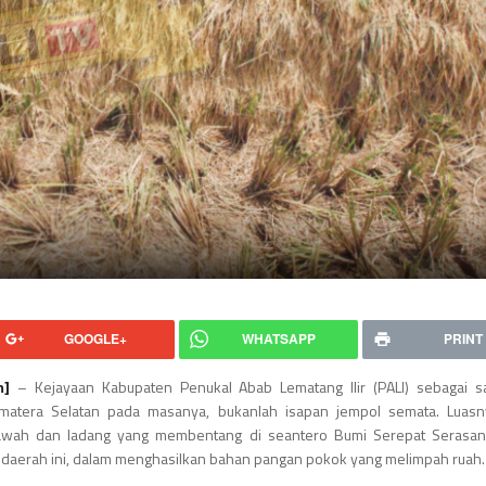
GOOGLE+
WHATSAPP
PRINT
m]
– Kejayaan Kabupaten Penukal Abab Lematang Ilir (PALI) sebagai sa
matera Selatan pada masanya, bukanlah isapan jempol semata. Luasn
awah dan ladang yang membentang di seantero Bumi Serepat Serasan
daerah ini, dalam menghasilkan bahan pangan pokok yang melimpah ruah.