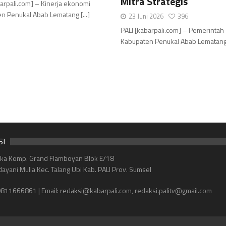
Mitra Strategis
barpali.com] – Kinerja ekonomi
n Penukal Abab Lematang [...]
23 Juni 2026
396
PALI [kabarpali.com] – Pemerintah
Kabupaten Penukal Abab Lematang Ili
SI
eka Komp. Grand Flamboyan Blok E/18
dayani Mulia Kec. Talang Ubi Kab. PALI Prov. Sumsel
811666861 | Email: redaksi@kabarpali.com, redaksi.palitv@gmail.com