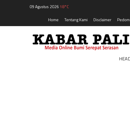
09 Agustus 2026
18°C
Home
Tentang Kami
Disclaimer
Pedoma
HEAD