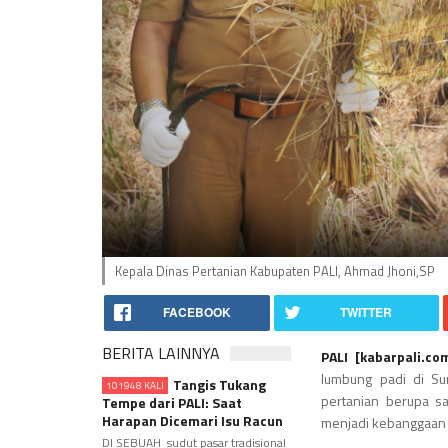
Kepala Dinas Pertanian Kabupaten PALI, Ahmad Jhoni,SP
FACEBOOK
TWITTER
BERITA LAINNYA
PALI [kabarpali.co
lumbung padi di Su
Tangis Tukang
101948 KALI
pertanian berupa s
Tempe dari PALI: Saat
Harapan Dicemari Isu Racun
menjadi kebanggaan 
DI SEBUAH sudut pasar tradisional