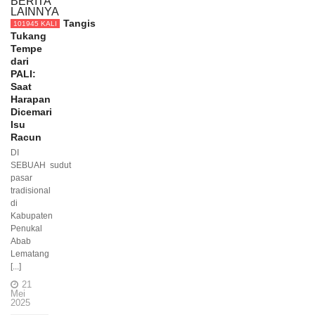
BERITA
LAINNYA
Tangis
101945 KALI
Tukang
Tempe
dari
PALI:
Saat
Harapan
Dicemari
Isu
Racun
DI
SEBUAH sudut
pasar
tradisional
di
Kabupaten
Penukal
Abab
Lematang
[...]
21
Mei
2025