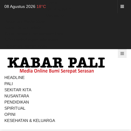
Home
08 Agustus 2026
18°C
Tentang Kami
Disclaimer
Pedoman Media Siber
Kode Etik Jurnalistik
Kode Perilaku Perusahaan Pers
SOP Perlindungan Wartawan
Pedoman Ramah Anak
HEADLINE
PALI
SEKITAR KITA
NUSANTARA
PENDIDIKAN
SPIRITUAL
OPINI
KESEHATAN & KELUARGA