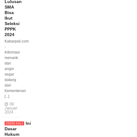
Lulusan
SMA
Bisa
Ikut
Seleksi
PPPK
2024
Kabarpali.com
-
Informasi
menarik
dan
angin
segar
datang
dari
Kementerian
[...]
09
Januari
2024
Ini
25956 KALI
Dasar
Hukum