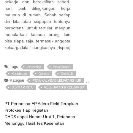
bekerja dan beraktifitas sehari-
hari, baik dilingkungan kerja
maupun di rumah. Sebab setiap
diri kita atau siapapun tentunya
berpotensi untuk tertular maupun
menularkan kepada orang lain
bisa siapa saja, termasuk anggota
keluarga kita,” pungkasnya.[rlspep]
Tags
Pertamina
Perusahaan
Kesehatan
Corona
Covid19
Kategori
PENUKAL ABAB LEMATANG ILIR
,
,
SEKITAR KITA
KESEHATAN & KELUARGA
PT Pertamina EP Adera Field Terapkan
Protokes Tiap Kegiatan
DHDS dapat Nomor Urut 1, Petahana
Menunggu Hasil Tes Kesehatan