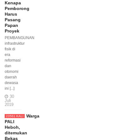
Kenapa
Pemborong
Harus
Pasang
Papan
Proyek
PEMBANGUNAN
infrastruktur
fisik di
era
reformasi
dan
otonomi
daerah
dewasa
ini [...]
30
Juli
2019
Warga
23561 KALI
PALI
Heboh,
ditemukan
Bekas