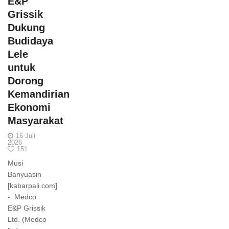
E&P
Grissik
Dukung
Budidaya
Lele
untuk
Dorong
Kemandirian
Ekonomi
Masyarakat
16 Juli
2026
151
Musi
Banyuasin
[kabarpali.com]
- Medco
E&P Grissik
Ltd. (Medco