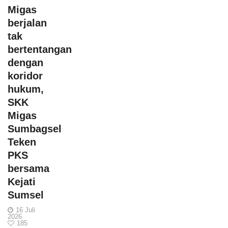
Migas
berjalan
tak
bertentangan
dengan
koridor
hukum,
SKK
Migas
Sumbagsel
Teken
PKS
bersama
Kejati
Sumsel
16 Juli
2026
185