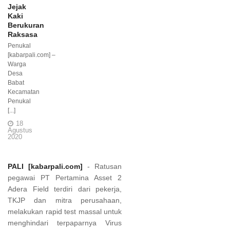
Jejak
Kaki
Berukuran
Raksasa
Penukal
[kabarpali.com] –
Warga
Desa
Babat
Kecamatan
Penukal
[...]
18
Agustus
2020
PALI [kabarpali.com]
- Ratusan
pegawai PT Pertamina Asset 2
Adera Field terdiri dari pekerja,
TKJP dan mitra perusahaan,
melakukan rapid test massal untuk
menghindari terpaparnya Virus