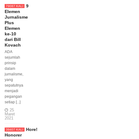
9
79087 KALI
Elemen
Jurnalisme
Plus
Elemen
ke-10
dari Bill
Kovach
ADA
sejumlah
prinsip
dalam
jurnalisme,
yang
sepatutnya
menjadi
pegangan
setiap [...]
25
Maret
2021
Hore!
39407 KALI
Honorer