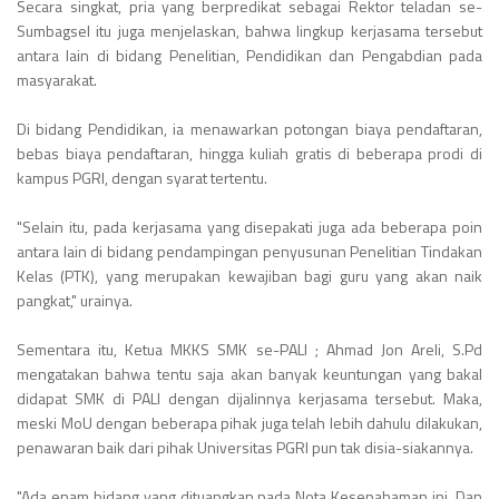
Secara singkat, pria yang berpredikat sebagai Rektor teladan se-
Sumbagsel itu juga menjelaskan, bahwa lingkup kerjasama tersebut
antara lain di bidang Penelitian, Pendidikan dan Pengabdian pada
masyarakat.
Di bidang Pendidikan, ia menawarkan potongan biaya pendaftaran,
bebas biaya pendaftaran, hingga kuliah gratis di beberapa prodi di
kampus PGRI, dengan syarat tertentu.
"Selain itu, pada kerjasama yang disepakati juga ada beberapa poin
antara lain di bidang pendampingan penyusunan Penelitian Tindakan
Kelas (PTK), yang merupakan kewajiban bagi guru yang akan naik
pangkat," urainya.
Sementara itu, Ketua MKKS SMK se-PALI ; Ahmad Jon Areli, S.Pd
mengatakan bahwa tentu saja akan banyak keuntungan yang bakal
didapat SMK di PALI dengan dijalinnya kerjasama tersebut. Maka,
meski MoU dengan beberapa pihak juga telah lebih dahulu dilakukan,
penawaran baik dari pihak Universitas PGRI pun tak disia-siakannya.
"Ada enam bidang yang dituangkan pada Nota Kesepahaman ini. Dan