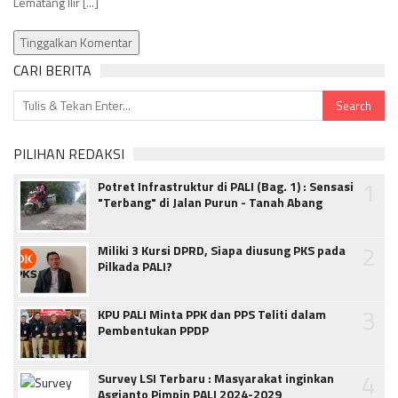
Lematang Ilir [...]
Tinggalkan Komentar
CARI BERITA
PILIHAN REDAKSI
1
Potret Infrastruktur di PALI (Bag. 1) : Sensasi
"Terbang" di Jalan Purun - Tanah Abang
2
Miliki 3 Kursi DPRD, Siapa diusung PKS pada
Pilkada PALI?
3
KPU PALI Minta PPK dan PPS Teliti dalam
Pembentukan PPDP
4
Survey LSI Terbaru : Masyarakat inginkan
Asgianto Pimpin PALI 2024-2029