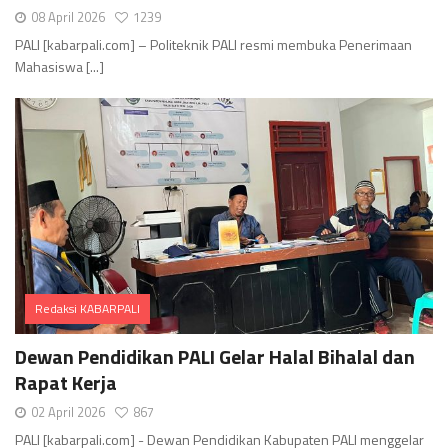
08 April 2026
1239
PALI [kabarpali.com] – Politeknik PALI resmi membuka Penerimaan
Mahasiswa [...]
Redaksi KABARPALI
Comments
Dewan Pendidikan PALI Gelar Halal Bihalal dan
Rapat Kerja
02 April 2026
867
PALI [kabarpali.com] - Dewan Pendidikan Kabupaten PALI menggelar