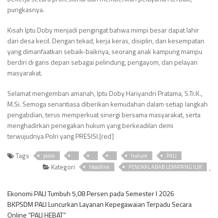
pungkasnya.
Kisah Iptu Doby menjadi pengingat bahwa mimpi besar dapat lahir
dari desa kecil. Dengan tekad, kerja keras, disiplin, dan kesempatan
yang dimanfaatkan sebaik-baiknya, seorang anak kampung mampu
berdiri di garis depan sebagai pelindung, pengayom, dan pelayan
masyarakat.
Selamat mengemban amanah, Iptu Doby Hariyandri Pratama, S.Tr.K.,
M.Si. Semoga senantiasa diberikan kemudahan dalam setiap langkah
pengabdian, terus memperkuat sinergi bersama masyarakat, serta
menghadirkan penegakan hukum yang berkeadilan demi
terwujudnya Polri yang PRESISI.[red]
Tags
polisi
hukum
PALI
Kategori
,
Headline
PENUKAL ABAB LEMATANG ILIR
Ekonomi PALI Tumbuh 5,08 Persen pada Semester I 2026
BKPSDM PALI Luncurkan Layanan Kepegawaian Terpadu Secara
Online “PALI HEBAT”