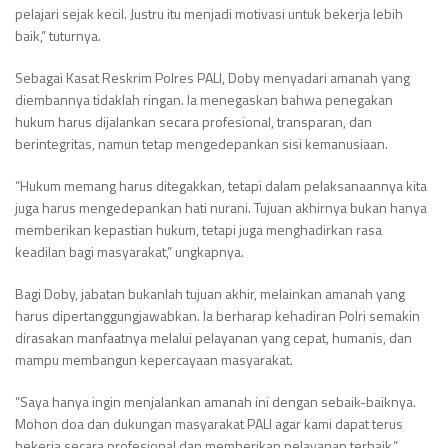
pelajari sejak kecil. Justru itu menjadi motivasi untuk bekerja lebih
baik,” tuturnya.
Sebagai Kasat Reskrim Polres PALI, Doby menyadari amanah yang
diembannya tidaklah ringan. Ia menegaskan bahwa penegakan
hukum harus dijalankan secara profesional, transparan, dan
berintegritas, namun tetap mengedepankan sisi kemanusiaan.
“Hukum memang harus ditegakkan, tetapi dalam pelaksanaannya kita
juga harus mengedepankan hati nurani. Tujuan akhirnya bukan hanya
memberikan kepastian hukum, tetapi juga menghadirkan rasa
keadilan bagi masyarakat,” ungkapnya.
Bagi Doby, jabatan bukanlah tujuan akhir, melainkan amanah yang
harus dipertanggungjawabkan. Ia berharap kehadiran Polri semakin
dirasakan manfaatnya melalui pelayanan yang cepat, humanis, dan
mampu membangun kepercayaan masyarakat.
“Saya hanya ingin menjalankan amanah ini dengan sebaik-baiknya.
Mohon doa dan dukungan masyarakat PALI agar kami dapat terus
bekerja secara profesional dan memberikan pelayanan terbaik,”