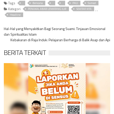
Tags
Bencana
PALI
Sumsel
Kategori
,
,
PENUKAL ABAB LEMATANG ILIR
SEKITAR KITA
Headline
Hal-Hal yang Menyakitkan Bagi Seorang Suami: Tinjauan Emosional
dan Spiritualitas Islam
Kebakaran di Raja Induk: Pelajaran Berharga di Balik Asap dan Api
BERITA TERKAIT