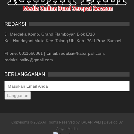
REDAKSI
Jl. Merdeka Komp. Grand Flamboyan Blok E/18
Kel. Handayani Mulia Kec. Talang Ubi Kab. PALI Prov. Sumsel
Phone: 0811666861 | Email: redaksi@kabarpali.com,
redaksi.palitv@gmail.com
BERLANGGANAN
Langganan
Copyrights © 2026 All Rights Reserved by KABAR PALI | Develop By
ArsyadMedia