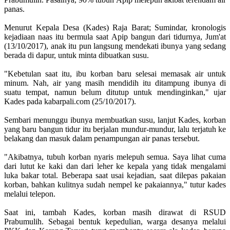
panas.
Menurut Kepala Desa (Kades) Raja Barat; Sumindar, kronologis
kejadiaan naas itu bermula saat Apip bangun dari tidurnya, Jum'at
(13/10/2017), anak itu pun langsung mendekati ibunya yang sedang
berada di dapur, untuk minta dibuatkan susu.
"Kebetulan saat itu, ibu korban baru selesai memasak air untuk
minum. Nah, air yang masih mendidih itu ditampung ibunya di
suatu tempat, namun belum ditutup untuk mendinginkan," ujar
Kades pada kabarpali.com (25/10/2017).
Sembari menunggu ibunya membuatkan susu, lanjut Kades, korban
yang baru bangun tidur itu berjalan mundur-mundur, lalu terjatuh ke
belakang dan masuk dalam penampungan air panas tersebut.
"Akibatnya, tubuh korban nyaris melepuh semua. Saya lihat cuma
dari lutut ke kaki dan dari leher ke kepala yang tidak mengalami
luka bakar total. Beberapa saat usai kejadian, saat dilepas pakaian
korban, bahkan kulitnya sudah nempel ke pakaiannya," tutur kades
melalui telepon.
Saat ini, tambah Kades, korban masih dirawat di RSUD
Prabumulih. Sebagai bentuk kepedulian, warga desanya melalui