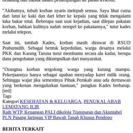
"Akibatnya, tubuh korban nyaris melepuh semua. Saya lihat cuma
dari lutut ke kaki dan dari leher ke kepala yang tidak mengalami
luka bakar total. Beberapa saat usai kejadian, saat dilepas pakaian
korban, bahkan kulitnya sudah nempel ke pakaiannya," tutur kades
melalui telepon.
Saat ini, tambah Kades, korban masih dirawat di RSUD
Prabumulih. Sebagai bentuk kepedulian, warga desanya melalui
PKK dan Karang Taruna turut membantu secara ala kadar, berupa
dana pengobatan yang dikumpulkan dari masyarakat.
"Orangtua korban tergolong warga yang kurang mampu.
Pekerjaannya hanya sebagai upahan menyadap karet milik orang.
Sehingga wajar jika semestinya Pihak Pemkab atau ada dermawan
yang berkenan mengulurkan bantuan," pungkas Kades berharap.
[red]
Tags
Kategori
KESEHATAN & KELUARGA
,
PENUKAL ABAB
LEMATANG ILIR
‎Raih WTP, Keuangan PALI dikelola Transparan dan Akuntabel
PLN Pasang Jaringan VIP Bawah Tanah Khusus Pendopo
BERITA TERKAIT