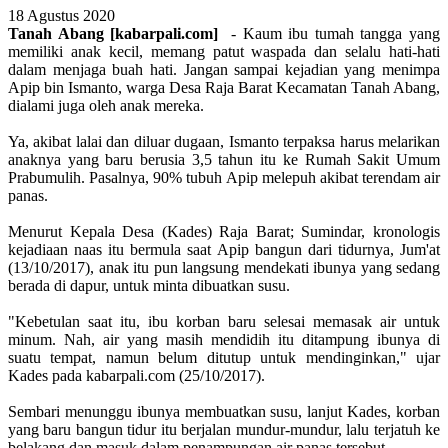
18 Agustus 2020
Tanah Abang [kabarpali.com]
- Kaum ibu tumah tangga yang
memiliki anak kecil, memang patut waspada dan selalu hati-hati
dalam menjaga buah hati. Jangan sampai kejadian yang menimpa
Apip bin Ismanto, warga Desa Raja Barat Kecamatan Tanah Abang,
dialami juga oleh anak mereka.
Ya, akibat lalai dan diluar dugaan, Ismanto terpaksa harus melarikan
anaknya yang baru berusia 3,5 tahun itu ke Rumah Sakit Umum
Prabumulih. Pasalnya, 90% tubuh Apip melepuh akibat terendam air
panas.
Menurut Kepala Desa (Kades) Raja Barat; Sumindar, kronologis
kejadiaan naas itu bermula saat Apip bangun dari tidurnya, Jum'at
(13/10/2017), anak itu pun langsung mendekati ibunya yang sedang
berada di dapur, untuk minta dibuatkan susu.
"Kebetulan saat itu, ibu korban baru selesai memasak air untuk
minum. Nah, air yang masih mendidih itu ditampung ibunya di
suatu tempat, namun belum ditutup untuk mendinginkan," ujar
Kades pada kabarpali.com (25/10/2017).
Sembari menunggu ibunya membuatkan susu, lanjut Kades, korban
yang baru bangun tidur itu berjalan mundur-mundur, lalu terjatuh ke
belakang dan masuk dalam penampungan air panas tersebut.