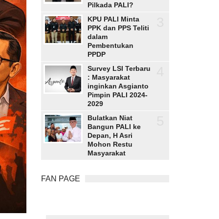
Pilkada PALI?
3
KPU PALI Minta
PPK dan PPS Teliti
dalam
Pembentukan
PPDP
4
Survey LSI Terbaru
: Masyarakat
inginkan Asgianto
Pimpin PALI 2024-
2029
5
Bulatkan Niat
Bangun PALI ke
Depan, H Asri
Mohon Restu
Masyarakat
FAN PAGE