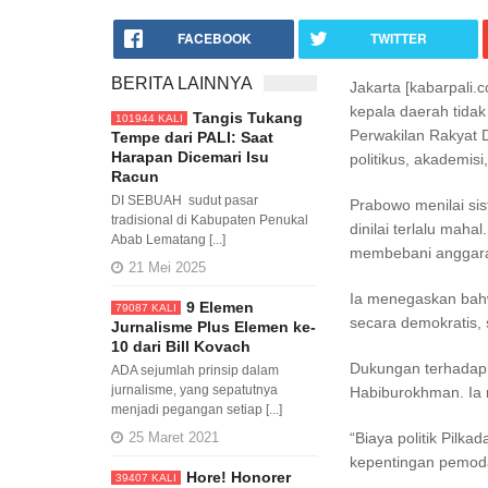
FACEBOOK
TWITTER
BERITA LAINNYA
Jakarta [kabarpali
kepala daerah tidak
Tangis Tukang
101944 KALI
Perwakilan Rakyat 
Tempe dari PALI: Saat
Harapan Dicemari Isu
politikus, akademisi
Racun
DI SEBUAH sudut pasar
Prabowo menilai sis
tradisional di Kabupaten Penukal
dinilai terlalu maha
Abab Lematang [...]
membebani anggara
21 Mei 2025
Ia menegaskan bah
9 Elemen
79087 KALI
secara demokratis,
Jurnalisme Plus Elemen ke-
10 dari Bill Kovach
Dukungan terhadap 
ADA sejumlah prinsip dalam
jurnalisme, yang sepatutnya
Habiburokhman. Ia m
menjadi pegangan setiap [...]
25 Maret 2021
“Biaya politik Pilk
kepentingan pemoda
Hore! Honorer
39407 KALI