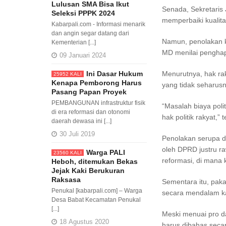
Lulusan SMA Bisa Ikut
Senada, Sekretaris 
Seleksi PPPK 2024
memperbaiki kualit
Kabarpali.com - Informasi menarik
dan angin segar datang dari
Namun, penolakan k
Kementerian [...]
MD menilai penghap
09 Januari 2024
Ini Dasar Hukum
Menurutnya, hak ra
25952 KALI
Kenapa Pemborong Harus
yang tidak seharusn
Pasang Papan Proyek
PEMBANGUNAN infrastruktur fisik
“Masalah biaya pol
di era reformasi dan otonomi
hak politik rakyat,”
daerah dewasa ini [...]
30 Juli 2019
Penolakan serupa di
oleh DPRD justru ra
Warga PALI
23560 KALI
reformasi, di mana 
Heboh, ditemukan Bekas
Jejak Kaki Berukuran
Raksasa
Sementara itu, paka
Penukal [kabarpali.com] – Warga
secara mendalam ka
Desa Babat Kecamatan Penukal
[...]
Meski menuai pro d
18 Agustus 2020
harus dibahas secar