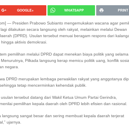
GOOGLE+
WHATSAPP
PRINT
.com] — Presiden Prabowo Subianto mengemukakan wacana agar pemi
 lagi dilakukan secara langsung oleh rakyat, melainkan melalui Dewan
Daerah (DPRD). Usulan tersebut menuai beragam respons dari kalang
, hingga aktivis demokrasi.
tem pemilihan melalui DPRD dapat menekan biaya politik yang selama 
l. Menurutnya, Pilkada langsung kerap memicu politik uang, konflik sosia
n negara.
wa DPRD merupakan lembaga perwakilan rakyat yang anggotanya dipi
 sehingga tetap mencerminkan kehendak publik.
usulan tersebut datang dari Wakil Ketua Umum Partai Gerindra,
enilai pemilihan kepala daerah oleh DPRD lebih efisien dan rasional.
ada langsung sangat besar dan sering membuat kepala daerah terjerat
l,” ujarnya.