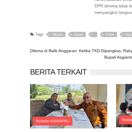
DPR diminta tidak 
menyangkut langsun
Tags
Pilkada
Bupati
Politik
Dpr
Dilema di Balik Anggaran: Ketika TKD Dipangkas, Ra
Bupati Asgian
BERITA TERKAIT
Reda
Redaksi KABARPALI
Comments