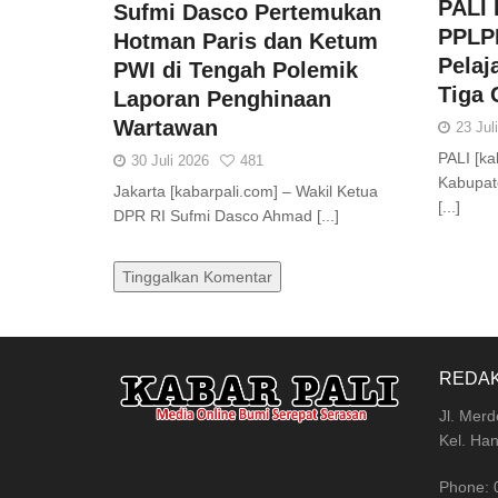
PALI
Sufmi Dasco Pertemukan
PPLPD
Hotman Paris dan Ketum
Pelaj
PWI di Tengah Polemik
Tiga 
Laporan Penghinaan
Wartawan
23 Jul
PALI [ka
30 Juli 2026
481
Kabupat
Jakarta [kabarpali.com] – Wakil Ketua
[...]
DPR RI Sufmi Dasco Ahmad [...]
Tinggalkan Komentar
REDAK
Jl. Mer
Kel. Han
Phone: 