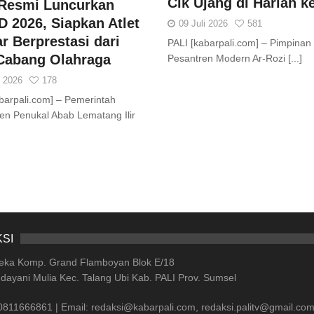
Cik Ujang di Harlah k
 Resmi Luncurkan
 2026, Siapkan Atlet
09 Juli 2026
581
ar Berprestasi dari
PALI [kabarpali.com] – Pimpina
Cabang Olahraga
Pesantren Modern Ar-Rozi [...]
i 2026
178
barpali.com] – Pemerintah
en Penukal Abab Lematang Ilir
SI
deka Komp. Grand Flamboyan Blok E/18
dayani Mulia Kec. Talang Ubi Kab. PALI Prov. Sumsel
0811666861 | Email: redaksi@kabarpali.com, redaksi.palitv@gmail.co