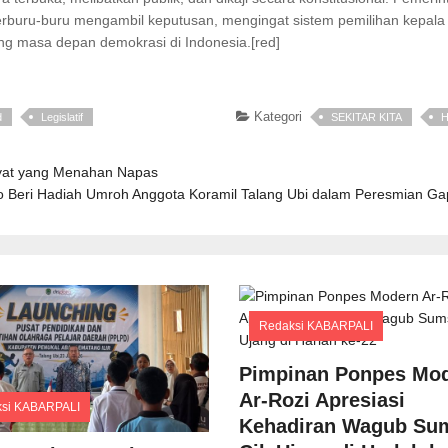
terburu-buru mengambil keputusan, mengingat sistem pemilihan kepala
g masa depan demokrasi di Indonesia.[red]
Kategori
d
Legislatif
SEKITAR KITA
H
kyat yang Menahan Napas
to Beri Hadiah Umroh Anggota Koramil Talang Ubi dalam Peresmian Ga
Redaksi KABARPALI
Comments
Pimpinan Ponpes Mo
Ar-Rozi Apresiasi
ksi KABARPALI
Kehadiran Wagub Su
Comments