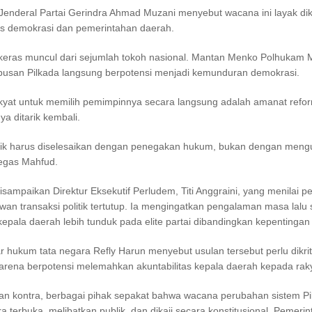
Jenderal Partai Gerindra Ahmad Muzani menyebut wacana ini layak dik
as demokrasi dan pemerintahan daerah.
eras muncul dari sejumlah tokoh nasional. Mantan Menko Polhukam 
usan Pilkada langsung berpotensi menjadi kemunduran demokrasi.
kyat untuk memilih pemimpinnya secara langsung adalah amanat refo
ya ditarik kembali.
itik harus diselesaikan dengan penegakan hukum, bukan dengan meng
 tegas Mahfud.
sampaikan Direktur Eksekutif Perludem, Titi Anggraini, yang menilai p
wan transaksi politik tertutup. Ia mengingatkan pengalaman masa lalu
kepala daerah lebih tunduk pada elite partai dibandingkan kepentingan 
r hukum tata negara Refly Harun menyebut usulan tersebut perlu dikrit
rena berpotensi melemahkan akuntabilitas kepala daerah kepada raky
an kontra, berbagai pihak sepakat bahwa wacana perubahan sistem Pi
a terbuka, melibatkan publik, dan dikaji secara konstitusional. Pemeri