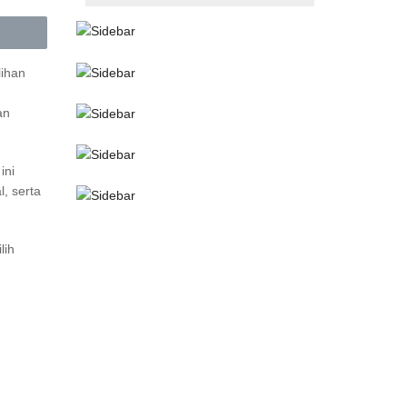
lihan
an
ini
l, serta
lih