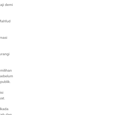
aji demi
Mahfud
rmasi
urangi
emilihan
 sebelum
publik.
isi
at.
lkada
ntah dan