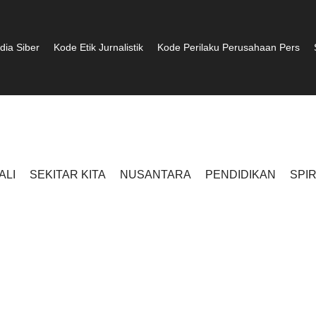
ia Siber
Kode Etik Jurnalistik
Kode Perilaku Perusahaan Pers
ALI
SEKITAR KITA
NUSANTARA
PENDIDIKAN
SPI