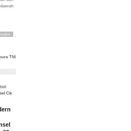
 daerah
eadline
,
pura TNI
dern
msel