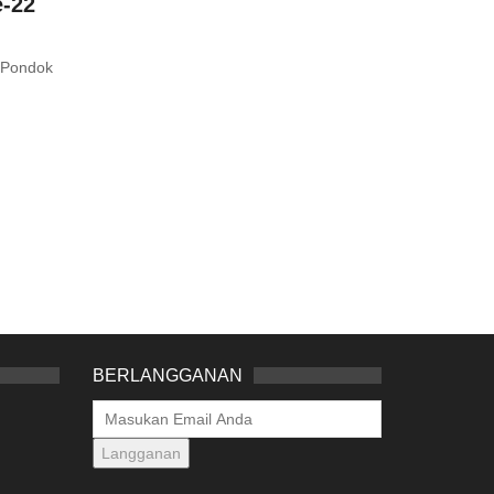
e-22
n Pondok
BERLANGGANAN
Langganan
m