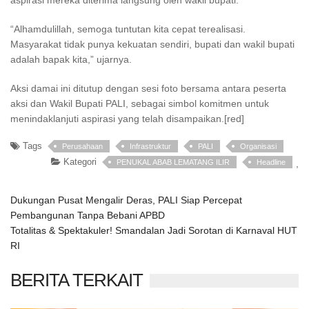
aspirasi mereka diterima langsung oleh wakil bupati.
“Alhamdulillah, semoga tuntutan kita cepat terealisasi.
Masyarakat tidak punya kekuatan sendiri, bupati dan wakil bupati
adalah bapak kita,” ujarnya.
Aksi damai ini ditutup dengan sesi foto bersama antara peserta
aksi dan Wakil Bupati PALI, sebagai simbol komitmen untuk
menindaklanjuti aspirasi yang telah disampaikan.[red]
Tags
Perusahaan
Infrastruktur
PALI
Organisasi
Kategori
PENUKAL ABAB LEMATANG ILIR
Headline
,
Dukungan Pusat Mengalir Deras, PALI Siap Percepat
Pembangunan Tanpa Bebani APBD
Totalitas & Spektakuler! Smandalan Jadi Sorotan di Karnaval HUT
RI
BERITA TERKAIT