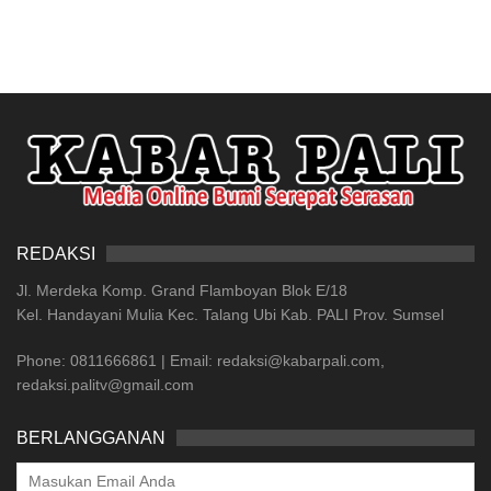
REDAKSI
Jl. Merdeka Komp. Grand Flamboyan Blok E/18
Kel. Handayani Mulia Kec. Talang Ubi Kab. PALI Prov. Sumsel
Phone: 0811666861 | Email: redaksi@kabarpali.com,
redaksi.palitv@gmail.com
BERLANGGANAN