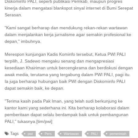
Diskominfo PALI, seperti publikasi Pemkab, maupun progres
kinerja dalam mengatasi blankspot sinyal internet di Bumi Serepat
Serasan.
"Kami sangat berharap dan mendukung rekan-rekan wartawan
dalam menjalankan kerja jurnalisme agar semakin profesional ke
depan," imbuhnya.
Merespon kunjungan Kadis Kominfo tersebut, Ketua PWI PALI
terpilih, J. Sadewo mengaku senang dan mengapresiasi
kesediaan Khairiman untuk bercengkrama dan berdiskusi dengan
awak media, terutama yang tergabung dalam PWI PALI, pagi itu.
Ia juga berharap hubungan baik PWI dengan Diskominfo PALI
dapat semakin baik, ke depan.
"Terima kasih pada Pak Iman, yang telah sudi berkunjung ke
kantor kami yang sederhana ini. Kita berharap kolaborasi dalam
pemberitaan dapat selalu berdampak baik untuk pembangunan
PALI," tukasnya.[tim/pwi]
Tags
pwi
Pers
Wartawan
PALI
pemerintah