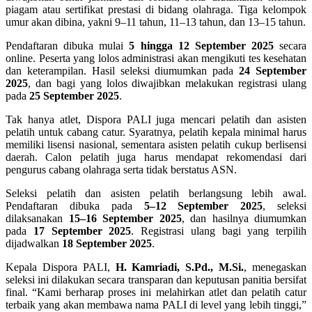
piagam atau sertifikat prestasi di bidang olahraga. Tiga kelompok
umur akan dibina, yakni 9–11 tahun, 11–13 tahun, dan 13–15 tahun.
Pendaftaran dibuka mulai
5 hingga 12 September 2025
secara
online. Peserta yang lolos administrasi akan mengikuti tes kesehatan
dan keterampilan. Hasil seleksi diumumkan pada
24 September
2025
, dan bagi yang lolos diwajibkan melakukan registrasi ulang
pada
25 September 2025
.
Tak hanya atlet, Dispora PALI juga mencari pelatih dan asisten
pelatih untuk cabang catur. Syaratnya, pelatih kepala minimal harus
memiliki lisensi nasional, sementara asisten pelatih cukup berlisensi
daerah. Calon pelatih juga harus mendapat rekomendasi dari
pengurus cabang olahraga serta tidak berstatus ASN.
Seleksi pelatih dan asisten pelatih berlangsung lebih awal.
Pendaftaran dibuka pada
5–12 September 2025
, seleksi
dilaksanakan
15–16 September 2025
, dan hasilnya diumumkan
pada
17 September 2025
. Registrasi ulang bagi yang terpilih
dijadwalkan
18 September 2025
.
Kepala Dispora PALI,
H. Kamriadi, S.Pd., M.Si.
, menegaskan
seleksi ini dilakukan secara transparan dan keputusan panitia bersifat
final. “Kami berharap proses ini melahirkan atlet dan pelatih catur
terbaik yang akan membawa nama PALI di level yang lebih tinggi,”