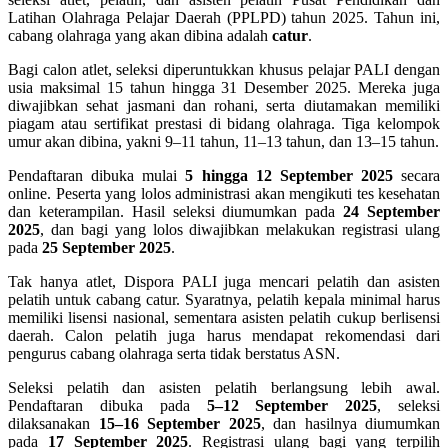
Latihan Olahraga Pelajar Daerah (PPLPD) tahun 2025. Tahun ini,
cabang olahraga yang akan dibina adalah
catur
.
Bagi calon atlet, seleksi diperuntukkan khusus pelajar PALI dengan
usia maksimal 15 tahun hingga 31 Desember 2025. Mereka juga
diwajibkan sehat jasmani dan rohani, serta diutamakan memiliki
piagam atau sertifikat prestasi di bidang olahraga. Tiga kelompok
umur akan dibina, yakni 9–11 tahun, 11–13 tahun, dan 13–15 tahun.
Pendaftaran dibuka mulai
5 hingga 12 September 2025
secara
online. Peserta yang lolos administrasi akan mengikuti tes kesehatan
dan keterampilan. Hasil seleksi diumumkan pada
24 September
2025
, dan bagi yang lolos diwajibkan melakukan registrasi ulang
pada
25 September 2025
.
Tak hanya atlet, Dispora PALI juga mencari pelatih dan asisten
pelatih untuk cabang catur. Syaratnya, pelatih kepala minimal harus
memiliki lisensi nasional, sementara asisten pelatih cukup berlisensi
daerah. Calon pelatih juga harus mendapat rekomendasi dari
pengurus cabang olahraga serta tidak berstatus ASN.
Seleksi pelatih dan asisten pelatih berlangsung lebih awal.
Pendaftaran dibuka pada
5–12 September 2025
, seleksi
dilaksanakan
15–16 September 2025
, dan hasilnya diumumkan
pada
17 September 2025
. Registrasi ulang bagi yang terpilih