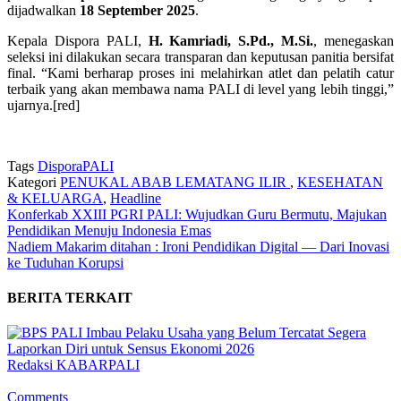
dijadwalkan
18 September 2025
.
Kepala Dispora PALI,
H. Kamriadi, S.Pd., M.Si.
, menegaskan
seleksi ini dilakukan secara transparan dan keputusan panitia bersifat
final. “Kami berharap proses ini melahirkan atlet dan pelatih catur
terbaik yang akan membawa nama PALI di level yang lebih tinggi,”
ujarnya.[red]
Tags
Dispora
PALI
Kategori
PENUKAL ABAB LEMATANG ILIR
,
KESEHATAN
& KELUARGA
,
Headline
Konferkab XXIII PGRI PALI: Wujudkan Guru Bermutu, Majukan
Pendidikan Menuju Indonesia Emas
Nadiem Makarim ditahan : Ironi Pendidikan Digital — Dari Inovasi
ke Tuduhan Korupsi
BERITA TERKAIT
Redaksi KABARPALI
Comments