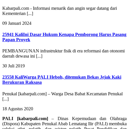
Kabarpali.com - Informasi menarik dan angin segar datang dari
Kementerian [...]
09 Januari 2024
25941 Kali
Ini Dasar Hukum Kenapa Pemborong Harus Pasang
Papan Proyek
PEMBANGUNAN infrastruktur fisik di era reformasi dan otonomi
daerah dewasa ini [...]
30 Juli 2019
23558 Kali
Warga PALI Heboh, ditemukan Bekas Jejak Kaki
Berukuran Raksasa
Penukal [kabarpali.com] – Warga Desa Babat Kecamatan Penukal
[...]
18 Agustus 2020
PALI [kabarpali.com]
– Dinas Kepemudaan dan Olahraga
(Dispora) Kabupaten Penukal Abab Lematang Ilir (PALI) membuka
seleksi atlet, pelatih, dan asisten pelatih Pusat Pendidikan dan