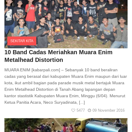
SEKITAR KITA
Comments
10 Band Cadas Meriahkan Muara Enim
Metalhead Distortion
MUARA ENIM [kabarpali.com] – Sebanyak 10 band beraliran
cadas yang berasal dari kabupaten Muara Enim maupun dari luar
kota, ikut ambil bagian pada parade musik metal bertajuk Muara
Enim Metalhead Distortion di Tanah Abang lapangan depan
kantor stastistik Kabupaten Muara Enim, Minggu (6/04). Menurut
Ketua Panitia Acara, Neco Suryadinata, [...]
5477
09 November 2016