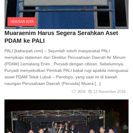
SEKITAR KITA
Comments
Muaraenim Harus Segera Serahkan Aset
PDAM ke PALI
PALI [kabarpali.com] – Sejumlah tokoh masyarakat PALI
menyikapi statemen dari Direktur Perusahaan Daerah Air Minum
(PDAM) Lematang Enim ; Puryadi dengan cibiran. Sebelumnya,
Puryadi menyebutkan Pemkab PALI bakal rugi apabila menguasai
asset PDAM Teluk Lubuk – Pendopo, yang saat ini di bawah
naungan Perusahaan Daerah (Perusda) Muara [...]
3658
13 November 2016