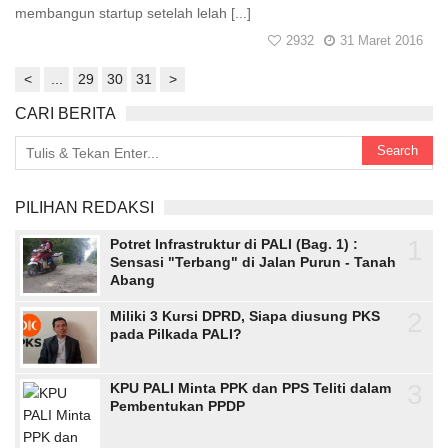
membangun startup setelah lelah [...]
2932
31 Maret 2016
<
...
29
30
31
>
CARI BERITA
PILIHAN REDAKSI
1
Potret Infrastruktur di PALI (Bag. 1) :
Sensasi "Terbang" di Jalan Purun - Tanah
Abang
2
Miliki 3 Kursi DPRD, Siapa diusung PKS
pada Pilkada PALI?
3
KPU PALI Minta PPK dan PPS Teliti dalam
Pembentukan PPDP