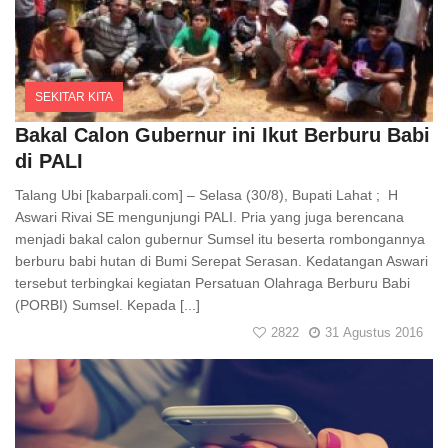
SEKITAR KITA
Comments
Bakal Calon Gubernur ini Ikut Berburu Babi
di PALI
Talang Ubi [kabarpali.com] – Selasa (30/8), Bupati Lahat ; H
Aswari Rivai SE mengunjungi PALI. Pria yang juga berencana
menjadi bakal calon gubernur Sumsel itu beserta rombongannya
berburu babi hutan di Bumi Serepat Serasan. Kedatangan Aswari
tersebut terbingkai kegiatan Persatuan Olahraga Berburu Babi
(PORBI) Sumsel. Kepada [...]
2822
31 Agustus 2016